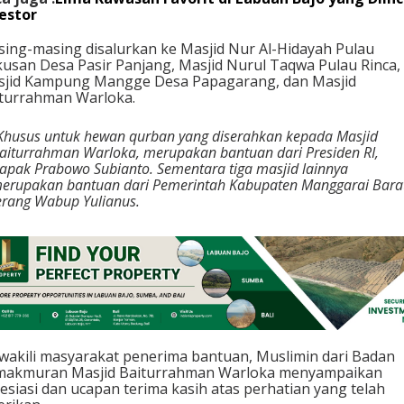
estor
ing-masing disalurkan ke Masjid Nur Al-Hidayah Pulau
usan Desa Pasir Panjang, Masjid Nurul Taqwa Pulau Rinca,
jid Kampung Mangge Desa Papagarang, dan Masjid
turrahman Warloka.
Khusus untuk hewan qurban yang diserahkan kepada Masjid
aiturrahman Warloka, merupakan bantuan dari Presiden RI,
apak Prabowo Subianto. Sementara tiga masjid lainnya
erupakan bantuan dari Pemerintah Kabupaten Manggarai Barat
erang Wabup Yulianus.
akili masyarakat penerima bantuan, Muslimin dari Badan
makmuran Masjid Baiturrahman Warloka menyampaikan
esiasi dan ucapan terima kasih atas perhatian yang telah