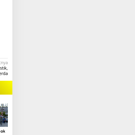
tnya
tik,
erda
jak