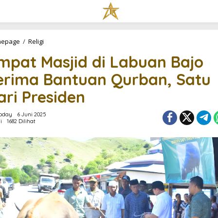
E
epage
/
Religi
m
mpat Masjid di Labuan Bajo
p
a
erima Bantuan Qurban, Satu
t
M
ari Presiden
a
s
j
oday
6 Juni 2025
i
i
1682 Dilihat
d
d
i
L
a
b
u
a
n
B
a