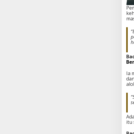
Pem
keh
mas
“
p
h
Bac
Be
Ia 
dan
alo
“
s
Ada
itu
Bac