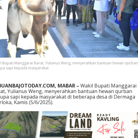
j
o
T
e
r
i
m
a
B
a
n
l Bupati Manggarai Barat, Yulianus Weng, menyerahkan bantuan hewan qurban
t
pa sapi kepada masyarakat
u
a
n
BUANBAJOTODAY.COM, MABAR –
Wakil Bupati Manggarai
Q
at, Yulianus Weng, menyerahkan bantuan hewan qurban
u
upa sapi kepada masyarakat di beberapa desa di Dermaga
r
loka, Kamis (5/6/2025).
b
a
n
,
S
a
t