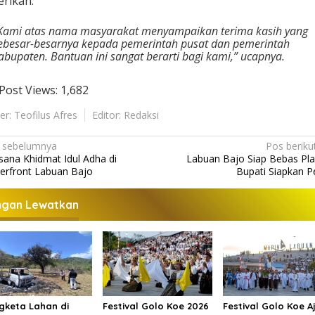
erikan.
Kami atas nama masyarakat menyampaikan terima kasih yang
ebesar-besarnya kepada pemerintah pusat dan pemerintah
abupaten. Bantuan ini sangat berarti bagi kami,” ucapnya.
Post Views:
1,682
er: Teofilus Afres
Editor: Redaksi
 sebelumnya
Pos beriku
sana Khidmat Idul Adha di
Labuan Bajo Siap Bebas Plas
erfront Labuan Bajo
Bupati Siapkan P
ngan Lewatkan
gketa Lahan di
Festival Golo Koe 2026
Festival Golo Koe A