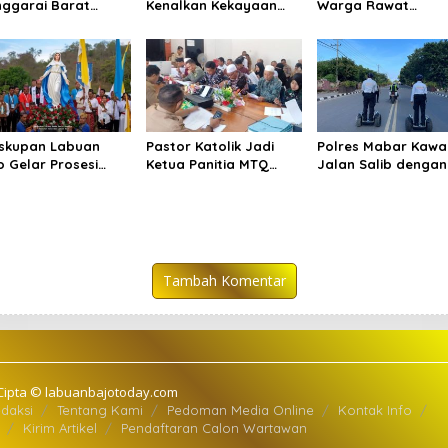
ggarai Barat
Kenalkan Kekayaan
Warga Rawat
ujung Bentrokan,
Budaya Manggarai
Lingkungan di Teng
daraan dan
kepada Wisatawan
Ancaman Krisis Ikli
dok Dibakar
skupan Labuan
Pastor Katolik Jadi
Polres Mabar Kawa
o Gelar Prosesi
Ketua Panitia MTQ
Jalan Salib dengan
ia Assumpta
Mabar, Simbol
Kendaraan Listrik
antara
Toleransi Nyata
Tambah Komentar
Cipta © labuanbajotoday.com
daksi
Tentang Kami
Pedoman Media Online
Kontak Info
Kirim Artikel
Pendaftaran Calon Wartawan