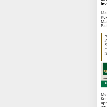
Inv
Mas
Kuk
Mas
Bai
“
B
B
m
t
Mew
Ke
apr