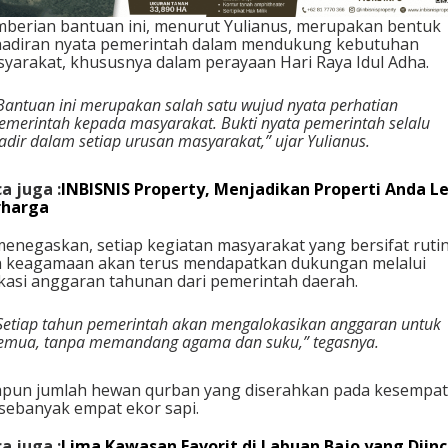
u
berian bantuan ini, menurut Yulianus, merupakan bentuk
d
adiran nyata pemerintah dalam mendukung kebutuhan
a
yarakat, khususnya dalam perayaan Hari Raya Idul Adha.
r
i
Bantuan ini merupakan salah satu wujud nyata perhatian
P
emerintah kepada masyarakat. Bukti nyata pemerintah selalu
r
adir dalam setiap urusan masyarakat,” ujar Yulianus.
e
s
i
a juga :
INBISNIS Property, Menjadikan Properti Anda L
d
rharga
e
n
menegaskan, setiap kegiatan masyarakat yang bersifat ruti
 keagamaan akan terus mendapatkan dukungan melalui
kasi anggaran tahunan dari pemerintah daerah.
Setiap tahun pemerintah akan mengalokasikan anggaran untuk
emua, tanpa memandang agama dan suku,” tegasnya.
pun jumlah hewan qurban yang diserahkan pada kesempa
 sebanyak empat ekor sapi.
a juga :
Lima Kawasan Favorit di Labuan Bajo yang Diinc