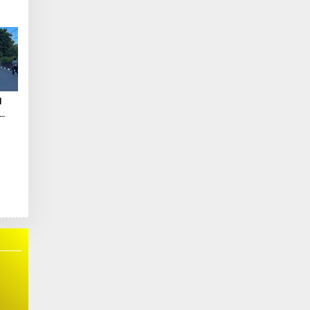
ah
m
l