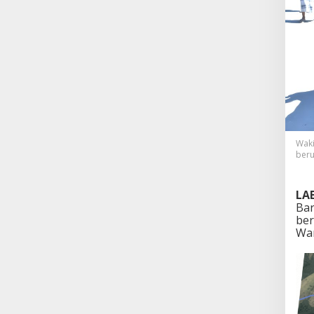
Waki
beru
LA
Bar
ber
War