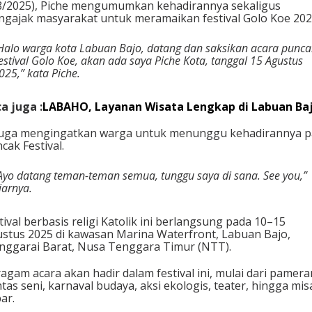
8/2025), Piche mengumumkan kehadirannya sekaligus
gajak masyarakat untuk meramaikan festival Golo Koe 202
Halo warga kota Labuan Bajo, datang dan saksikan acara punca
estival Golo Koe, akan ada saya Piche Kota, tanggal 15 Agustus
025,” kata Piche.
a juga :
LABAHO, Layanan Wisata Lengkap di Labuan Ba
juga mengingatkan warga untuk menunggu kehadirannya 
cak Festival.
Ayo datang teman-teman semua, tunggu saya di sana. See you,”
jarnya.
tival berbasis religi Katolik ini berlangsung pada 10–15
stus 2025 di kawasan Marina Waterfront, Labuan Bajo,
ggarai Barat, Nusa Tenggara Timur (NTT).
agam acara akan hadir dalam festival ini, mulai dari pamera
tas seni, karnaval budaya, aksi ekologis, teater, hingga mis
ar.