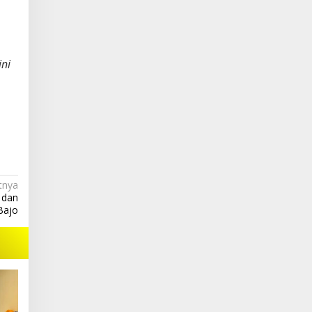
ini
tnya
 dan
Bajo