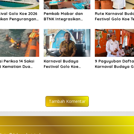
tival Golo Koe 2026
Pemkab Mabar dan
Rute Karnaval Bud
ikan Pengurangan
BTNK Integrasikan
Festival Golo Koe T
pah sebagai
SIORA-Gendang Mabar
Ditetapkan, Ini
akan Bersama
Jalurnya
ga Labuan Bajo
si Periksa 14 Saksi
Karnaval Budaya
9 Paguyuban Dafta
t Kematian Dua
Festival Golo Koe
Karnaval Budaya G
atawan China di
Bukan Sekadar
Koe Buka Pendafta
au Kelor
Parade, tetapi Doa
hingga 7 Agustus
Bersama
Tambah Komentar