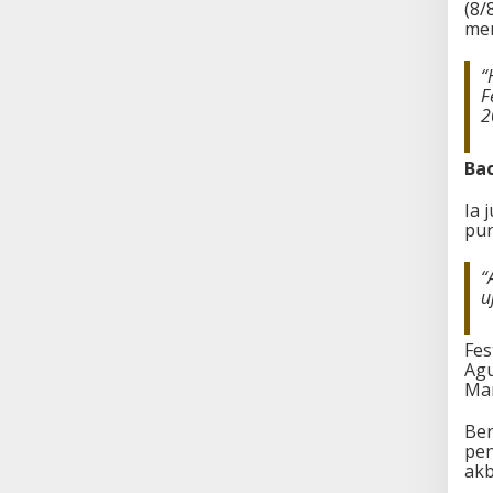
(8/
men
“
F
2
Bac
Ia 
pun
“
u
Fes
Agu
Man
Ber
pen
akb