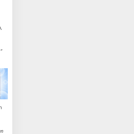
,
”
n
an