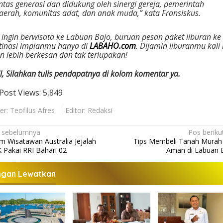
intas generasi dan didukung oleh sinergi gereja, pemerintah
aerah, komunitas adat, dan anak muda,” kata Fransiskus.
a ingin berwisata ke Labuan Bajo, buruan pesan paket liburan ke
tinasi impianmu hanya di
LABAHO.com
. Dijamin liburanmu kali 
n lebih berkesan dan tak terlupakan!
l, Silahkan tulis pendapatnya di kolom komentar ya.
Post Views:
5,849
er: Teofilus Afres
Editor: Redaksi
 sebelumnya
Pos beriku
m Wisatawan Australia Jejalah
Tips Membeli Tanah Murah
 Pakai RRI Bahari 02
Aman di Labuan 
ngan Lewatkan