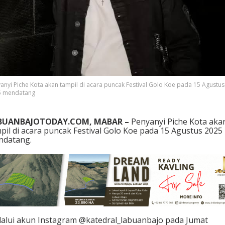
P
u
n
c
a
k
F
e
s
anyi Piche Kota akan tampil di acara puncak Festival Golo Koe pada 15 Agustus
t
5 mendatang
i
v
a
BUANBAJOTODAY.COM, MABAR –
Penyanyi Piche Kota aka
l
pil di acara puncak Festival Golo Koe pada 15 Agustus 2025
G
ndatang.
o
l
o
K
o
e
2
0
2
alui akun Instagram @katedral_labuanbajo pada Jumat
5