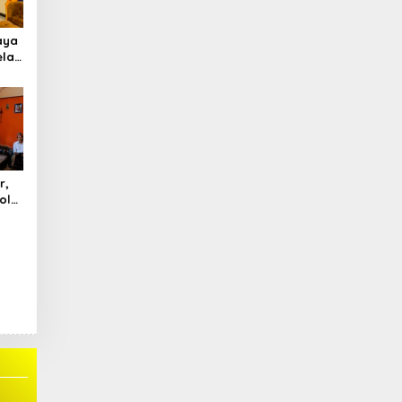
aya
elah
r,
olo
ran