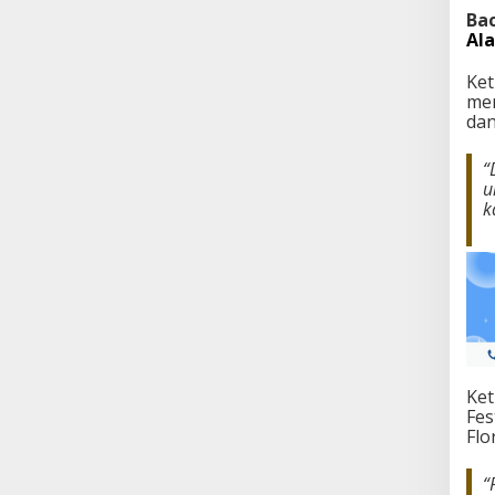
Bac
Al
Ket
men
dan
“
u
k
Ket
Fes
Flo
“