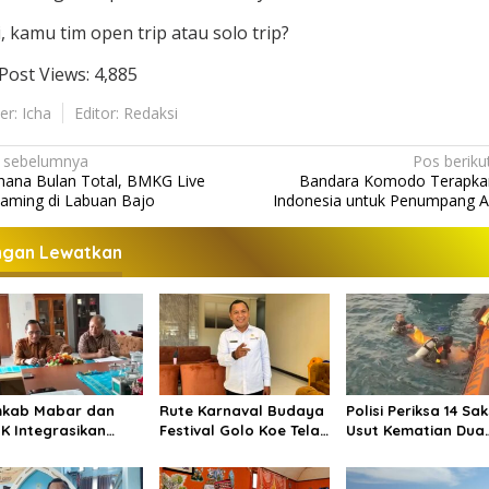
i, kamu tim open trip atau solo trip?
Post Views:
4,885
er: Icha
Editor: Redaksi
 sebelumnya
Pos beriku
hana Bulan Total, BMKG Live
Bandara Komodo Terapkan
eaming di Labuan Bajo
Indonesia untuk Penumpang A
ngan Lewatkan
kab Mabar dan
Rute Karnaval Budaya
Polisi Periksa 14 Sak
K Integrasikan
Festival Golo Koe Telah
Usut Kematian Dua
RA-Gendang Mabar
Ditetapkan, Ini
Wisatawan China di
Jalurnya
Pulau Kelor