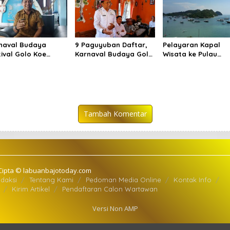
naval Budaya
9 Paguyuban Daftar,
Pelayaran Kapal
tival Golo Koe
Karnaval Budaya Golo
Wisata ke Pulau
an Sekadar
Koe Buka Pendaftaran
Komodo dan Pada
ade, tetapi Doa
hingga 7 Agustus
Dibatasi hingga 29 
sama
Tambah Komentar
Cipta © labuanbajotoday.com
daksi
Tentang Kami
Pedoman Media Online
Kontak Info
Kirim Artikel
Pendaftaran Calon Wartawan
Versi Non AMP