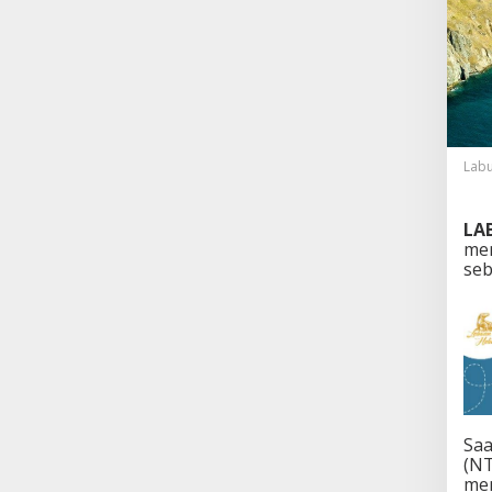
Labu
LA
men
seb
Saa
(NT
men