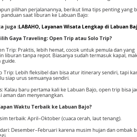
o
pun pilihan perjalanannya, berikut lima tips penting yang b
T
i panduan saat liburan ke Labuan Bajo:
r
i
a juga :
LABAHO, Layanan Wisata Lengkap di Labuan Ba
p
?
Pilih Gaya Traveling: Open Trip atau Solo Trip?
n Trip: Praktis, lebih hemat, cocok untuk pemula dan yang
in liburan tanpa repot. Biasanya sudah termasuk kapal, ma
 guide.
o Trip: Lebih fleksibel dan bisa atur itinerary sendiri, tapi k
lu siap urus semuanya sendiri.
s: Kalau baru pertama kali ke Labuan Bajo, open trip bisa ja
i aman dan menyenangkan.
Kapan Waktu Terbaik ke Labuan Bajo?
im terbaik: April–Oktober (cuaca cerah, laut tenang).
dari: Desember–Februari karena musim hujan dan ombak b
ggi.