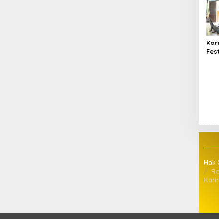
Kar
Fes
Buk
Par
Ber
Hak 
Re
Karir