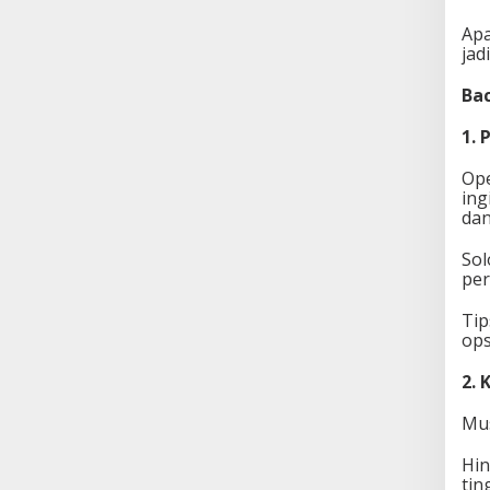
Apa
jad
Bac
1. 
Ope
ing
dan
Sol
per
Tip
ops
2. 
Mus
Hin
tin