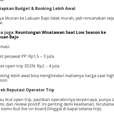
Siapkan Budget & Booking Lebih Awal
ya liburan ke Labuan Bajo tidak murah, jadi rencanakan sej
l.
a juga :
Keuntungan Wisatawan Saat Low Season ke
buan Bajo
imasi:
et pesawat PP: Rp1,5 – 3 juta
et open trip 3D2N: Rp2 – 4 juta
king lebih awal bisa menghindari mahalnya harga saat hig
son.
Cek Reputasi Operator Trip
au ikut open trip, pastikan operatornya terpercaya, punya i
mi, dan review positif. Ini penting demi keamanan, terutama
a kamu ikut live on board (tinggal di kapal selama trip).