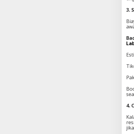
3. 
Bia
awa
Bac
La
Est
Tik
Pak
Boo
sea
4. 
Kal
res
jik