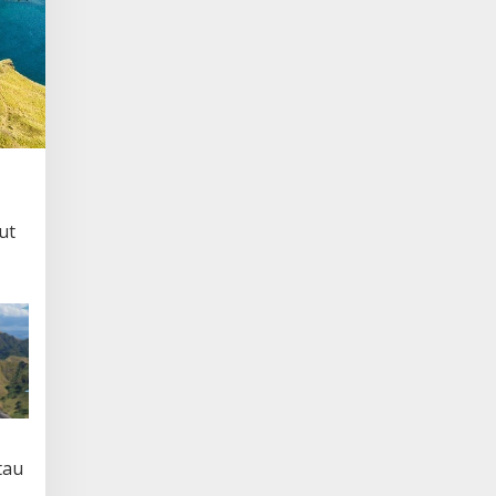
ut
tau