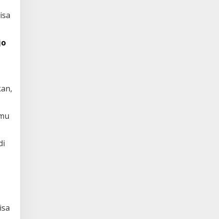
isa
jo
kan,
amu
di
isa