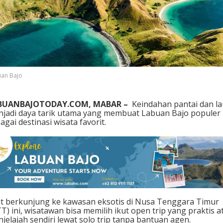
a
j
o
P
e
m
u
l
an Bajo
a
,
O
BUANBAJOTODAY.COM, MABAR –
Keindahan pantai dan la
p
jadi daya tarik utama yang membuat Labuan Bajo populer
e
agai destinasi wisata favorit.
n
T
r
i
p
a
t
a
u
t berkunjung ke kawasan eksotis di Nusa Tenggara Timur
S
T) ini, wisatawan bisa memilih ikut open trip yang praktis a
o
jelajah sendiri lewat solo trip tanpa bantuan agen.
l