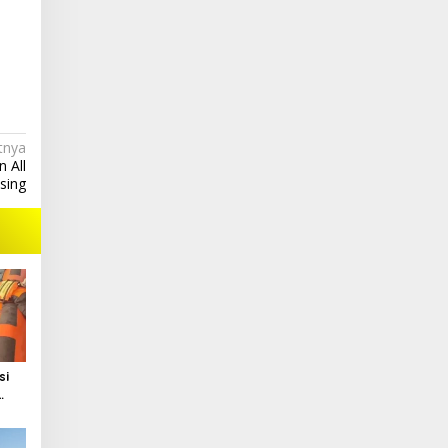
tnya
 All
sing
si