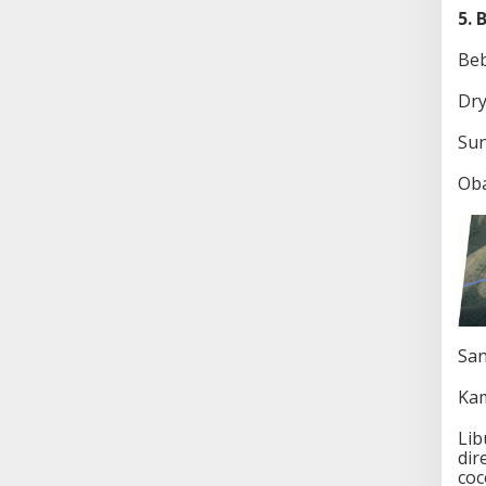
5.
Beb
Dry
Sun
Oba
San
Ka
Lib
dir
coc