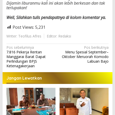
Dijamin liburanmu kali ini akan lebih berkesan dan tak
terlupakan!
Well, Silahkan tulis pendapatnya di kolom komentar ya.
Post Views:
5,231
Writer: Teofilus Afres
Editor: Redaksi
N
Pos sebelumnya
Pos berikutnya
7.816 Pekerja Rentan
Menu Spesial September–
a
Manggarai Barat Dapat
Oktober Meruorah Komodo
v
Perlindungan BPJS
Labuan Bajo
Ketenagakerjaan
i
g
Jangan Lewatkan
a
s
i
p
o