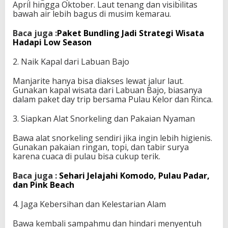
April hingga Oktober. Laut tenang dan visibilitas
B
bawah air lebih bagus di musim kemarau.
a
j
Baca juga :
Paket Bundling Jadi Strategi Wisata
o
Hadapi Low Season
2. Naik Kapal dari Labuan Bajo
Manjarite hanya bisa diakses lewat jalur laut.
Gunakan kapal wisata dari Labuan Bajo, biasanya
dalam paket day trip bersama Pulau Kelor dan Rinca.
3. Siapkan Alat Snorkeling dan Pakaian Nyaman
Bawa alat snorkeling sendiri jika ingin lebih higienis.
Gunakan pakaian ringan, topi, dan tabir surya
karena cuaca di pulau bisa cukup terik.
Baca juga :
Sehari Jelajahi Komodo, Pulau Padar,
dan Pink Beach
4. Jaga Kebersihan dan Kelestarian Alam
Bawa kembali sampahmu dan hindari menyentuh