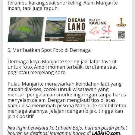
terumbu karang saat snorkeling. Alam Manjarite
indah, tapi juga rapuh.
5. Manfaatkan Spot Foto di Dermaga
Dermaga kayu Manjarite sering jadi latar favorit
untuk foto. Ambil momen terbaik, terutama saat
pagi atau menjelang sore.
Pulau Manjarite menawarkan keindahan laut yang
mudah diakses, cocok untuk wisatawan yang
mencari pengalaman snorkeling ringan tanpa harus
menyelam dalam. Dengan mengikuti tips di atas,
kamu bisa menikmati pesona Manjarite sambil tetap
menjaga alamnya. Jelajahi dengan bijak, tinggalkan
jejak positif.
Jika ingin berwisata ke Labuan Bajo, buruan pesan paket
liburan ke destinasi impianmu hanya di
LABAHO.com
.