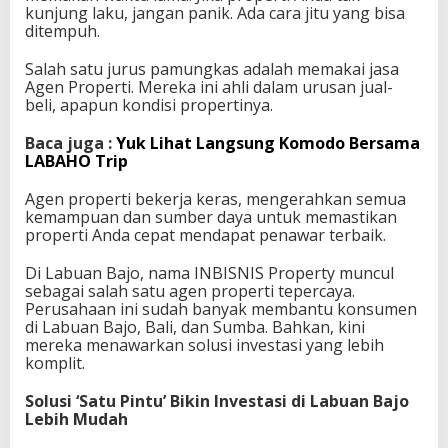
kunjung laku, jangan panik. Ada cara jitu yang bisa
i
ditempuh.
s
n
​Salah satu jurus pamungkas adalah memakai jasa
i
Agen Properti. Mereka ini ahli dalam urusan jual-
s
beli, apapun kondisi propertinya.
d
a
Baca juga :
Yuk Lihat Langsung Komodo Bersama
n
LABAHO Trip
P
r
o
Agen properti bekerja keras, mengerahkan semua
p
kemampuan dan sumber daya untuk memastikan
e
properti Anda cepat mendapat penawar terbaik.
r
t
​Di Labuan Bajo, nama INBISNIS Property muncul
i
sebagai salah satu agen properti tepercaya.
d
Perusahaan ini sudah banyak membantu konsumen
i
di Labuan Bajo, Bali, dan Sumba. Bahkan, kini
L
mereka menawarkan solusi investasi yang lebih
a
komplit.
b
u
​Solusi ‘Satu Pintu’ Bikin Investasi di Labuan Bajo
a
Lebih Mudah
n