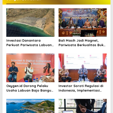
g
a
s
i
p
o
Investasi Danantara
Bali Masih Jadi Magnet,
s
Perkuat Pariwisata Labuan
Pariwisata Berkualitas Buka
Bajo dan Peluang Properti
Peluang Investasi Baru
Premium
Oxygen.id Dorong Pelaku
Investor Soroti Regulasi di
Usaha Labuan Bajo Bangun
Indonesia, Implementasi
Ekosistem Digital Bisnis
Dinilai Masih Bermasalah