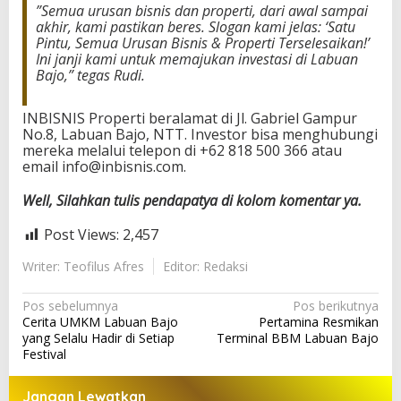
​”Semua urusan bisnis dan properti, dari awal sampai
akhir, kami pastikan beres. Slogan kami jelas: ‘Satu
Pintu, Semua Urusan Bisnis & Properti Terselesaikan!’
Ini janji kami untuk memajukan investasi di Labuan
Bajo,” tegas Rudi.
​INBISNIS Properti beralamat di Jl. Gabriel Gampur
No.8, Labuan Bajo, NTT. Investor bisa menghubungi
mereka melalui telepon di +62 818 500 366 atau
email info@inbisnis.com.
Well, Silahkan tulis pendapatya di kolom komentar ya.
Post Views:
2,457
Writer: Teofilus Afres
Editor: Redaksi
N
Pos sebelumnya
Pos berikutnya
Cerita UMKM Labuan Bajo
Pertamina Resmikan
a
yang Selalu Hadir di Setiap
Terminal BBM Labuan Bajo
v
Festival
i
Jangan Lewatkan