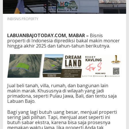
k
a
n
INBISNIS PROPERTY
L
a
y
LABUANBAJOTODAY.COM, MABAR –
Bisnis
a
properti di Indonesia diprediksi bakal makin moncer
n
hingga akhir 2025 dan tahun-tahun berikutnya.
a
n
S
a
t
u
P
i
Jual beli tanah, villa, rumah, dan bangunan lain
n
makin marak. Khususnya di wilayah yang jadi
t
primadona, seperti Pulau Jawa, Bali, dan tentu saja
u
Labuan Bajo.
u
n
​Bagi yang lagi butuh uang besar, menjual properti
t
sering jadi pilihan. Tapi, menjual aset seperti ini
u
butuh sabar ekstra, karena bisa saja prosesnya
k
memakan waktu lama. Jika properti Anda tak
B