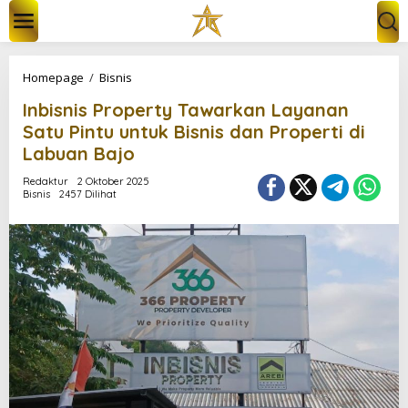
L
e
w
a
t
I
Homepage
/
Bisnis
i
n
k
Inbisnis Property Tawarkan Layanan
b
e
i
Satu Pintu untuk Bisnis dan Properti di
k
s
Labuan Bajo
o
n
n
i
Redaktur
2 Oktober 2025
t
s
Bisnis
2457 Dilihat
e
P
n
r
o
p
e
r
t
y
T
a
w
a
r