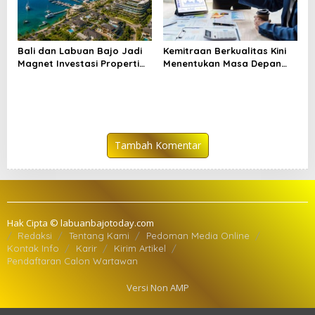
Bali dan Labuan Bajo Jadi
Kemitraan Berkualitas Kini
Magnet Investasi Properti
Menentukan Masa Depan
2026
Investasi
Tambah Komentar
Hak Cipta © labuanbajotoday.com
Redaksi
Tentang Kami
Pedoman Media Online
Kontak Info
Karir
Kirim Artikel
Pendaftaran Calon Wartawan
Versi Non AMP