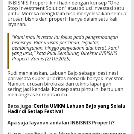
B
​INBISNIS Properti kini hadir dengan konsep “One
a
Stop Investment Solution” atau solusi investasi satu
j
pintu. Mereka mengklaim bisa menyelesaikan semua
o
urusan bisnis dan properti hanya dalam satu kali
layanan.
​”Kami mau investor itu fokus pada pengembangan
bisnisnya. Biar urusan perizinan, legalitas,
pembangunan, hingga penyediaan alat berat, kami
yang urus,” kata Rudi Sembiring, Direktur INBISNIS
Properti, Kamis (2/10/2025).
​Rudi menjelaskan, Labuan Bajo sebagai destinasi
pariwisata super prioritas menarik banyak investor.
Namun, urusan birokrasi dan teknis lapangan
sering jadi kendala. Konsep satu pintu ini bertujuan
memangkas kerepotan itu.
Baca juga :
Cerita UMKM Labuan Bajo yang Selalu
Hadir di Setiap Festival
Apa saja layanan andalan INBISNIS Properti?