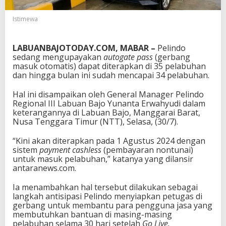
r
a
Istimewa
p
k
a
LABUANBAJOTODAY.COM, MABAR
–
Pelindo
n
sedang mengupayakan
autogate pass
(gerbang
A
masuk otomatis) dapat diterapkan di 35 pelabuhan
u
dan hingga bulan ini sudah mencapai 34 pelabuhan.
t
o
Hal ini disampaikan oleh General Manager Pelindo
G
Regional III Labuan Bajo Yunanta Erwahyudi dalam
a
keterangannya di Labuan Bajo, Manggarai Barat,
t
Nusa Tenggara Timur (NTT), Selasa, (30/7).
e
P
“Kini akan diterapkan pada 1 Agustus 2024 dengan
a
sistem
payment cashless
(pembayaran nontunai)
s
untuk masuk pelabuhan,” katanya yang dilansir
s
antaranews.com.
M
u
Ia menambahkan hal tersebut dilakukan sebagai
l
langkah antisipasi Pelindo menyiapkan petugas di
a
gerbang untuk membantu para pengguna jasa yang
i
membutuhkan bantuan di masing-masing
1
pelabuhan selama 30 hari setelah
Go Live.
A