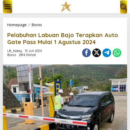
L
e
w
a
t
P
Homepage
/
Bisnis
i
e
k
Pelabuhan Labuan Bajo Terapkan Auto
l
e
a
Gate Pass Mulai 1 Agustus 2024
k
b
o
u
LB_today
31 Juli 2024
n
Bisnis
2814 Dilihat
h
t
a
e
n
n
L
a
b
u
a
n
B
a
j
o
T
e