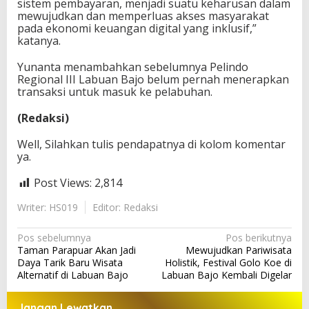
sistem pembayaran, menjadi suatu keharusan dalam
mewujudkan dan memperluas akses masyarakat
pada ekonomi keuangan digital yang inklusif,”
katanya.
Yunanta menambahkan sebelumnya Pelindo
Regional III Labuan Bajo belum pernah menerapkan
transaksi untuk masuk ke pelabuhan.
(Redaksi)
Well, Silahkan tulis pendapatnya di kolom komentar
ya.
Post Views:
2,814
Writer: HS019
Editor: Redaksi
N
Pos sebelumnya
Pos berikutnya
Taman Parapuar Akan Jadi
Mewujudkan Pariwisata
a
Daya Tarik Baru Wisata
Holistik, Festival Golo Koe di
v
Alternatif di Labuan Bajo
Labuan Bajo Kembali Digelar
i
Jangan Lewatkan