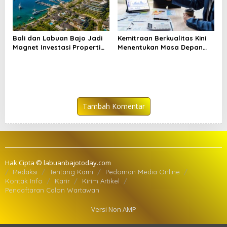
Bali dan Labuan Bajo Jadi
Kemitraan Berkualitas Kini
Magnet Investasi Properti
Menentukan Masa Depan
2026
Investasi
Tambah Komentar
Hak Cipta © labuanbajotoday.com
Redaksi
Tentang Kami
Pedoman Media Online
Kontak Info
Karir
Kirim Artikel
Pendaftaran Calon Wartawan
Versi Non AMP