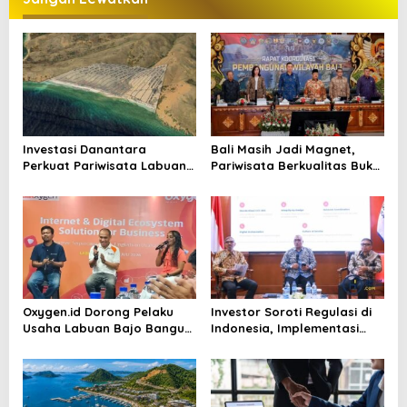
g
a
s
i
p
o
Investasi Danantara
Bali Masih Jadi Magnet,
s
Perkuat Pariwisata Labuan
Pariwisata Berkualitas Buka
Bajo dan Peluang Properti
Peluang Investasi Baru
Premium
Oxygen.id Dorong Pelaku
Investor Soroti Regulasi di
Usaha Labuan Bajo Bangun
Indonesia, Implementasi
Ekosistem Digital Bisnis
Dinilai Masih Bermasalah