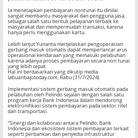
g
Ia menetapkan pembayaran nontunai itu dinilai
u
sangat membantu masyarakat dan pengguna jasa,
s
sebagai salah satu bentuk pelayanan terbaik ke
t
masyarakat dan mempermudah transaksi, karena
u
hanya perlu menggunakan kartu.
s
2
Lebih lanjut Yunanta menjelaskan pengoperasian
0
gerbang masuk otomatis dapat memperlancar arus
2
operasional kendaraan yang memasuki pelabuhan
4
karena adanya proses pembayaran secara non tunai
yang lebih cepat.
Hal ini berdasarkan yang dikutip media
labuanbajotoday.com, Rabu (31/7/2024).
Implementasi sistem gerbang masuk otomatis pada
pelabuhan oleh Pelindo sejalan dengan salah satu
program kerja Bank Indonesia dalam mendorong
elektronifikasi sistem pembayaran pada sektor ritel
dan transportasi.
“Sinergi dan kolaborasi antara Pelindo, Bank
Indonesia dan ekosistem sistem pembayaran terkait
seperti perbankan dan penyedia infrastruktur