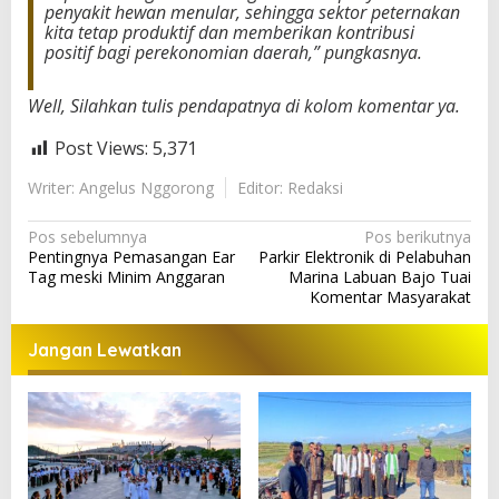
penyakit hewan menular, sehingga sektor peternakan
kita tetap produktif dan memberikan kontribusi
positif bagi perekonomian daerah,” pungkasnya.
Well, Silahkan tulis pendapatnya di kolom komentar ya.
Post Views:
5,371
Writer: Angelus Nggorong
Editor: Redaksi
N
Pos sebelumnya
Pos berikutnya
Pentingnya Pemasangan Ear
Parkir Elektronik di Pelabuhan
a
Tag meski Minim Anggaran
Marina Labuan Bajo Tuai
v
Komentar Masyarakat
i
Jangan Lewatkan
g
a
s
i
p