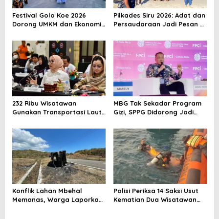
o
Festival Golo Koe 2026
Pilkades Siru 2026: Adat dan
s
Dorong UMKM dan Ekonomi
Persaudaraan Jadi Pesan di
Kreatif Labuan Bajo, Prosesi
Tengah Kontestasi
Laut Jadi Puncak Acara
232 Ribu Wisatawan
MBG Tak Sekadar Program
Gunakan Transportasi Laut
Gizi, SPPG Didorong Jadi
di Labuan Bajo, DPR Minta
Mesin Ekonomi Sirkular
Keselamatan Jadi Prioritas
Konflik Lahan Mbehal
Polisi Periksa 14 Saksi Usut
Memanas, Warga Laporkan
Kematian Dua Wisatawan
Pembakaran Aset
China di Pulau Kelor