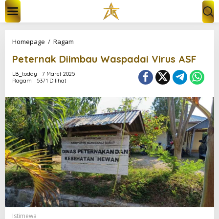
L
e
w
a
t
P
Homepage
/
Ragam
i
e
k
Peternak Diimbau Waspadai Virus ASF
t
e
e
k
LB_today
7 Maret 2025
r
Ragam
5371 Dilihat
o
n
n
a
t
k
e
D
n
i
i
m
b
a
u
W
a
s
p
a
Istimewa
d