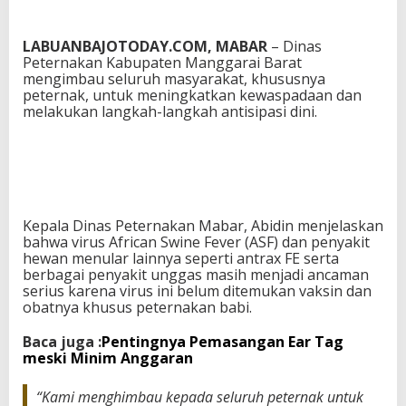
a
i
LABUANBAJOTODAY.COM, MABAR
– Dinas
V
Peternakan Kabupaten Manggarai Barat
i
mengimbau seluruh masyarakat, khususnya
r
peternak, untuk meningkatkan kewaspadaan dan
u
melakukan langkah-langkah antisipasi dini.
s
A
S
F
Kepala Dinas Peternakan Mabar, Abidin menjelaskan
bahwa virus African Swine Fever (ASF) dan penyakit
hewan menular lainnya seperti antrax FE serta
berbagai penyakit unggas masih menjadi ancaman
serius karena virus ini belum ditemukan vaksin dan
obatnya khusus peternakan babi.
Baca juga :
Pentingnya Pemasangan Ear Tag
meski Minim Anggaran
“Kami menghimbau kepada seluruh peternak untuk