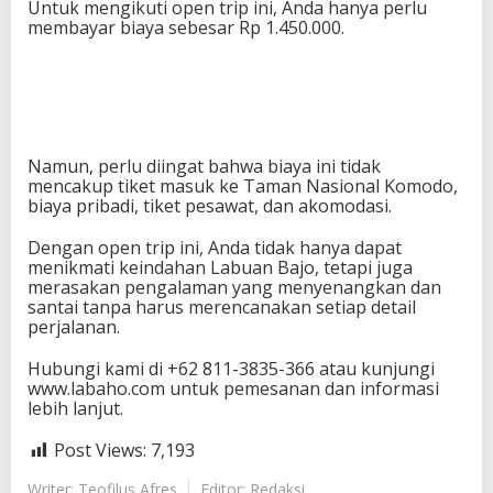
Untuk mengikuti open trip ini, Anda hanya perlu
membayar biaya sebesar Rp 1.450.000.
Namun, perlu diingat bahwa biaya ini tidak
mencakup tiket masuk ke Taman Nasional Komodo,
biaya pribadi, tiket pesawat, dan akomodasi.
Dengan open trip ini, Anda tidak hanya dapat
menikmati keindahan Labuan Bajo, tetapi juga
merasakan pengalaman yang menyenangkan dan
santai tanpa harus merencanakan setiap detail
perjalanan.
Hubungi kami di +62 811-3835-366 atau kunjungi
www.labaho.com untuk pemesanan dan informasi
lebih lanjut.
Post Views:
7,193
Writer: Teofilus Afres
Editor: Redaksi