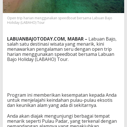
i
p
H
Open trip harian menggunakan speedboat bersama Labuan Bajo
a
Holiday (LABAHO) Tour
r
i
a
LABUANBAJOTODAY.COM, MABAR –
Labuan Bajo,
n
salah satu destinasi wisata yang menarik, kini
M
menawarkan pengalaman seru dengan open trip
e
harian menggunakan speedboat bersama Labuan
n
Bajo Holiday (LABAHO) Tour.
y
e
n
a
n
g
k
Program ini memberikan kesempatan kepada Anda
a
untuk menjelajahi keindahan pulau-pulau eksotis
n
dan keunikan alam yang ada di sekitarnya.
d
i
Anda akan diajak mengunjungi berbagai tempat
L
menarik seperti Pulau Padar, yang terkenal dengan
a
pemandangan alamnya yang menakjubkan.
b