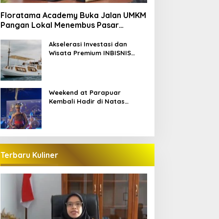
Floratama Academy Buka Jalan UMKM
Pangan Lokal Menembus Pasar
Pariwisata Labuan Bajo
Akselerasi Investasi dan
Wisata Premium INBISNIS
Group bersama LABAHO
Weekend at Parapuar
Kembali Hadir di Natas
Parapuar
Terbaru Kuliner