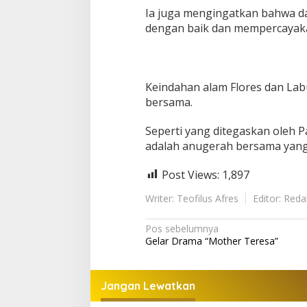
Ia juga mengingatkan bahwa dal
dengan baik dan mempercayak
Keindahan alam Flores dan Lab
bersama.
Seperti yang ditegaskan oleh P
adalah anugerah bersama yang 
Post Views:
1,897
Writer: Teofilus Afres
Editor: Reda
Navigasi
Pos sebelumnya
Gelar Drama “Mother Teresa”
pos
Jangan Lewatkan