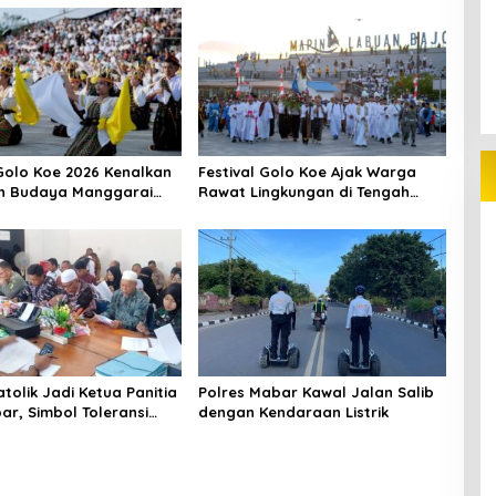
 Golo Koe 2026 Kenalkan
Festival Golo Koe Ajak Warga
n Budaya Manggarai
Rawat Lingkungan di Tengah
Wisatawan
Ancaman Krisis Iklim
tolik Jadi Ketua Panitia
Polres Mabar Kawal Jalan Salib
r, Simbol Toleransi
dengan Kendaraan Listrik