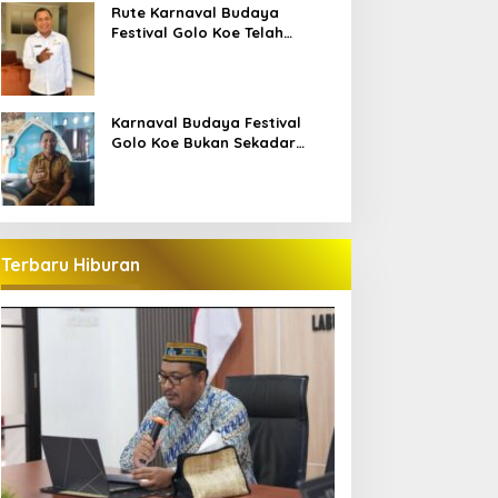
Bajo
Rute Karnaval Budaya
Festival Golo Koe Telah
Ditetapkan, Ini Jalurnya
Karnaval Budaya Festival
Golo Koe Bukan Sekadar
Parade, tetapi Doa Bersama
Terbaru Hiburan