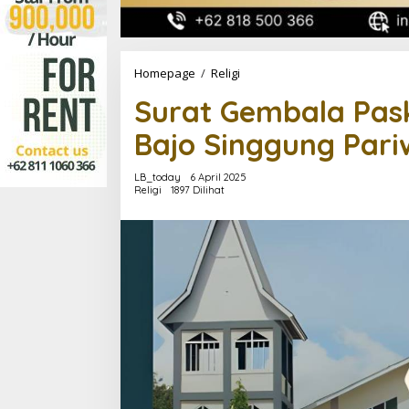
Surat
Homepage
/
Religi
Gembala
Surat Gembala Pas
Paskah
2025,
Bajo Singgung Pari
Uskup
Labuan
Bajo
LB_today
6 April 2025
Singgung
Religi
1897 Dilihat
Pariwisata