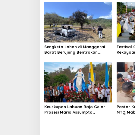
Sengketa Lahan di Manggarai
Festival
Barat Berujung Bentrokan,
Kekayaa
Kendaraan dan Pondok Dibakar
kepada 
Keuskupan Labuan Bajo Gelar
Pastor Ka
Prosesi Maria Assumpta
MTQ Maba
Nusantara
Nyata