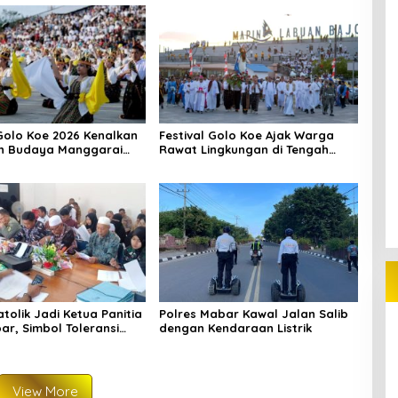
 Golo Koe 2026 Kenalkan
Festival Golo Koe Ajak Warga
n Budaya Manggarai
Rawat Lingkungan di Tengah
Wisatawan
Ancaman Krisis Iklim
tolik Jadi Ketua Panitia
Polres Mabar Kawal Jalan Salib
r, Simbol Toleransi
dengan Kendaraan Listrik
View More