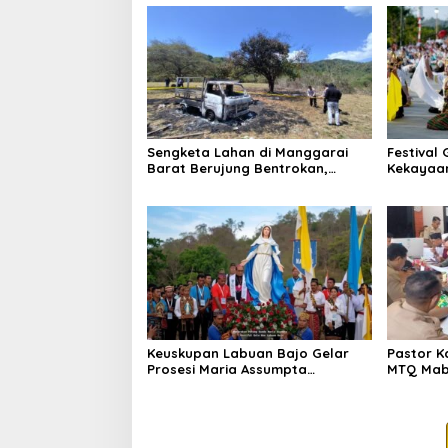
Sengketa Lahan di Manggarai
Festival
Barat Berujung Bentrokan,
Kekayaa
Kendaraan dan Pondok Dibakar
kepada 
Keuskupan Labuan Bajo Gelar
Pastor Ka
Prosesi Maria Assumpta
MTQ Maba
Nusantara
Nyata