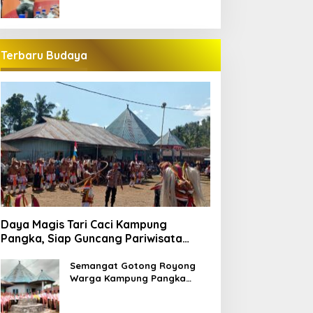
Terbaru Budaya
Daya Magis Tari Caci Kampung
Pangka, Siap Guncang Pariwisata
Manggarai Barat
Semangat Gotong Royong
Warga Kampung Pangka
Sambut Penti Weki Peso Beo,
Merawat Warisan Leluhur