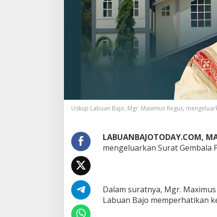
Uskup Labuan Bajo, Mgr. Maximus Regus, mengeluark
LABUANBAJOTODAY.COM, MA
mengeluarkan Surat Gembala P
Dalam suratnya, Mgr. Maximus 
Labuan Bajo memperhatikan k