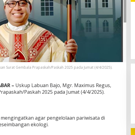
232 Ribu Wisatawan Gunakan
Transportasi Laut di Labuan Bajo,
DPR Minta Keselamatan Jadi
Prioritas
an Surat Gembala Prapaskah/Paskah 2025 pada Jumat (4/4/2025).
BAR –
Uskup Labuan Bajo, Mgr. Maximus Regus,
rapaskah/Paskah 2025 pada Jumat (4/4/2025).
mengingatkan agar pengelolaan pariwisata di
eseimbangan ekologi.