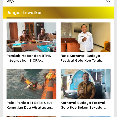
v
Bajo
KG
i
Jangan Lewatkan
g
a
s
i
p
o
Pemkab Mabar dan BTNK
Rute Karnaval Budaya
s
Integrasikan SIORA-
Festival Golo Koe Telah
Gendang Mabar
Ditetapkan, Ini Jalurnya
Polisi Periksa 14 Saksi Usut
Karnaval Budaya Festival
Kematian Dua Wisatawan
Golo Koe Bukan Sekadar
China di Pulau Kelor
Parade, tetapi Doa
Bersama