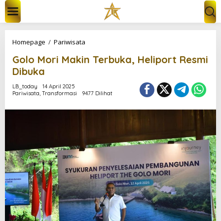
L
e
w
a
t
G
Homepage
/
Pariwisata
i
o
k
Golo Mori Makin Terbuka, Heliport Resmi
l
e
o
Dibuka
k
M
o
o
LB_today
14 April 2025
n
Pariwisata
,
Transformasi
9477 Dilihat
r
t
i
e
M
n
a
k
i
n
T
e
r
b
u
k
a
,