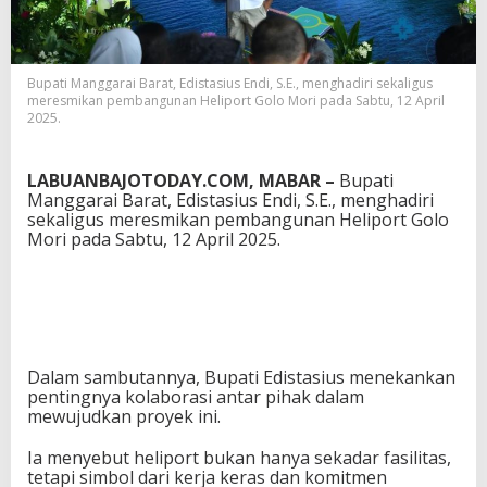
H
e
l
i
Bupati Manggarai Barat, Edistasius Endi, S.E., menghadiri sekaligus
p
meresmikan pembangunan Heliport Golo Mori pada Sabtu, 12 April
o
2025.
r
t
R
LABUANBAJOTODAY.COM, MABAR –
Bupati
e
Manggarai Barat, Edistasius Endi, S.E., menghadiri
s
sekaligus meresmikan pembangunan Heliport Golo
m
Mori pada Sabtu, 12 April 2025.
i
D
i
b
u
k
a
Dalam sambutannya, Bupati Edistasius menekankan
pentingnya kolaborasi antar pihak dalam
mewujudkan proyek ini.
Ia menyebut heliport bukan hanya sekadar fasilitas,
tetapi simbol dari kerja keras dan komitmen