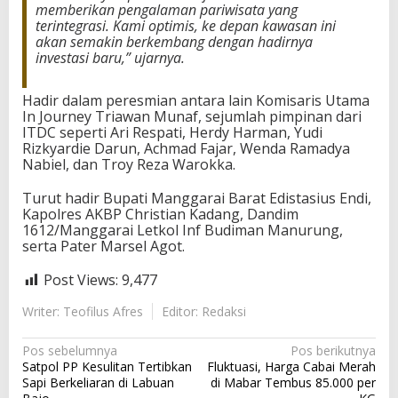
memberikan pengalaman pariwisata yang
terintegrasi. Kami optimis, ke depan kawasan ini
akan semakin berkembang dengan hadirnya
investasi baru,” ujarnya.
Hadir dalam peresmian antara lain Komisaris Utama
In Journey Triawan Munaf, sejumlah pimpinan dari
ITDC seperti Ari Respati, Herdy Harman, Yudi
Rizkyardie Darun, Achmad Fajar, Wenda Ramadya
Nabiel, dan Troy Reza Warokka.
Turut hadir Bupati Manggarai Barat Edistasius Endi,
Kapolres AKBP Christian Kadang, Dandim
1612/Manggarai Letkol Inf Budiman Manurung,
serta Pater Marsel Agot.
Post Views:
9,477
Writer: Teofilus Afres
Editor: Redaksi
N
Pos sebelumnya
Pos berikutnya
Satpol PP Kesulitan Tertibkan
Fluktuasi, Harga Cabai Merah
a
Sapi Berkeliaran di Labuan
di Mabar Tembus 85.000 per