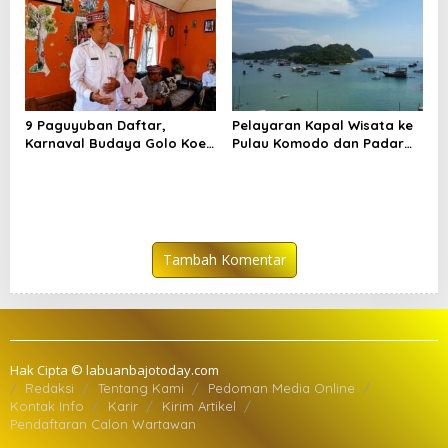
9 Paguyuban Daftar,
Pelayaran Kapal Wisata ke
Karnaval Budaya Golo Koe
Pulau Komodo dan Padar
Buka Pendaftaran hingga 7
Dibatasi hingga 29 Juli
Agustus
Tambah Komentar
Hak Cipta © labuanbajotoday.com
Redaksi
Tentang Kami
Pedoman Media Online
Kontak Info
Karir
Kirim Artikel
Pendaftaran Calon Wartawan