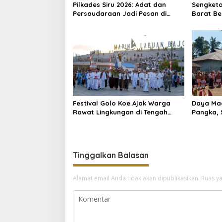
Pilkades Siru 2026: Adat dan
Sengketa
Persaudaraan Jadi Pesan di
Barat Be
Tengah Kontestasi
Kendaraa
Festival Golo Koe Ajak Warga
Daya Mag
Rawat Lingkungan di Tengah
Pangka, 
Ancaman Krisis Iklim
Pariwisa
Tinggalkan Balasan
Alamat email Anda tidak akan dipublikasikan.
Ruas ya