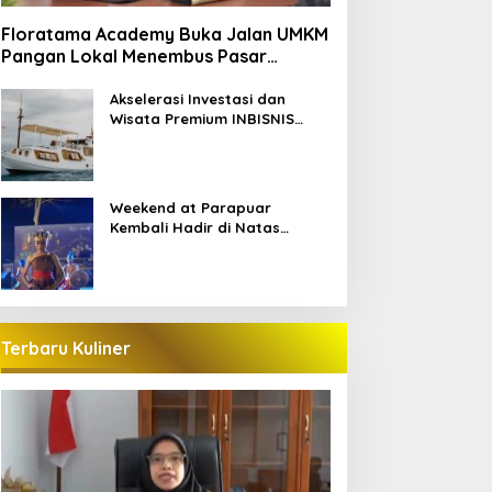
Floratama Academy Buka Jalan UMKM
Pangan Lokal Menembus Pasar
Pariwisata Labuan Bajo
Akselerasi Investasi dan
Wisata Premium INBISNIS
Group bersama LABAHO
Weekend at Parapuar
Kembali Hadir di Natas
Parapuar
Terbaru Kuliner