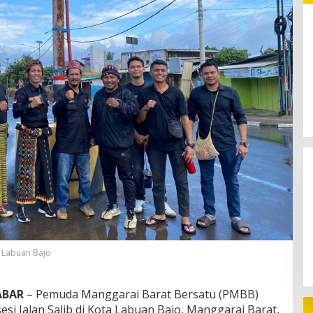
Pinjol Ilegal: Ketika Fintech
Berubah Menjadi Alat Kejahatan
i Labuan Bajo
ABAR
– Pemuda Manggarai Barat Bersatu (PMBB)
i Jalan Salib di Kota Labuan Bajo, Manggarai Barat,