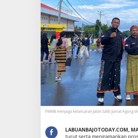
PMMB menjaga kelancaran Jalan Salib Jumat Agung d
LABUANBAJOTODAY.COM, M
turut serta mengamankan proses