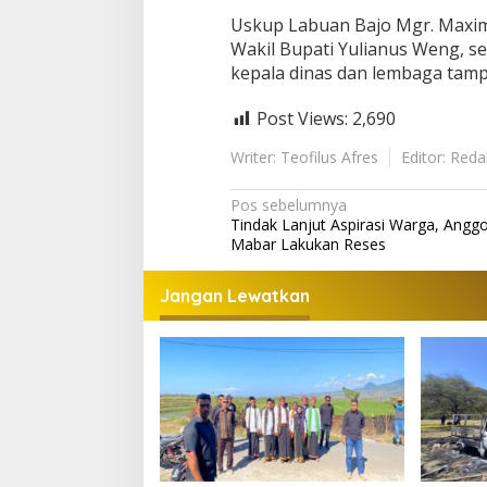
Uskup Labuan Bajo Mgr. Maximu
Wakil Bupati Yulianus Weng, s
kepala dinas dan lembaga tamp
Post Views:
2,690
Writer: Teofilus Afres
Editor: Reda
Navigasi
Pos sebelumnya
Tindak Lanjut Aspirasi Warga, Ang
pos
Mabar Lakukan Reses
Jangan Lewatkan