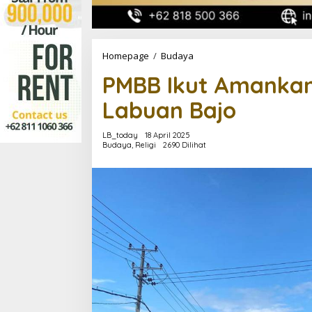
PMBB
Homepage
/
Budaya
Ikut
PMBB Ikut Amankan 
Amankan
Prosesi
Labuan Bajo
Jalan
Salib
di
LB_today
18 April 2025
Labuan
Budaya
,
Religi
2690 Dilihat
Bajo