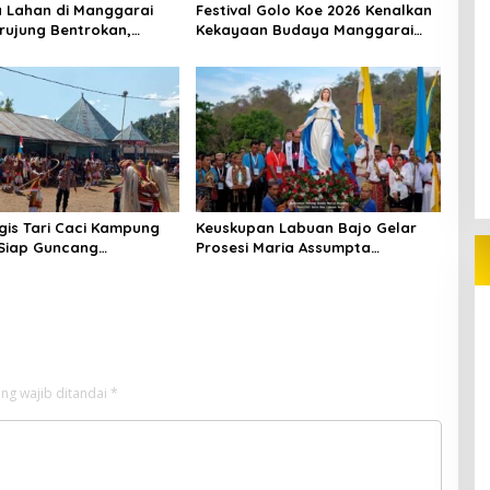
 Lahan di Manggarai
Festival Golo Koe 2026 Kenalkan
rujung Bentrokan,
Kekayaan Budaya Manggarai
n dan Pondok Dibakar
kepada Wisatawan
is Tari Caci Kampung
Keuskupan Labuan Bajo Gelar
Siap Guncang
Prosesi Maria Assumpta
ta Manggarai Barat
Nusantara
ng wajib ditandai
*