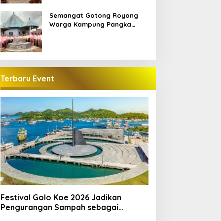
Semangat Gotong Royong
Warga Kampung Pangka
Sambut Penti Weki Peso Beo,
Merawat Warisan Leluhur
Manggarai
Terbaru Event
Festival Golo Koe 2026 Jadikan
Pengurangan Sampah sebagai
Gerakan Bersama Warga Labuan