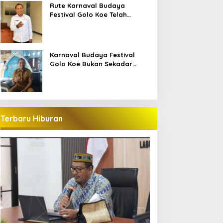
Bajo
Rute Karnaval Budaya
Festival Golo Koe Telah
Ditetapkan, Ini Jalurnya
Karnaval Budaya Festival
Golo Koe Bukan Sekadar
Parade, tetapi Doa Bersama
Terbaru Hiburan