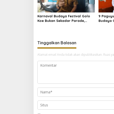
Karnaval Budaya Festival Golo
9 Paguyu
Koe Bukan Sekadar Parade,
Budaya 
tetapi Doa Bersama
Pendafta
Tinggalkan Balasan
Alamat email Anda tidak akan dipublikasikan.
Ruas ya