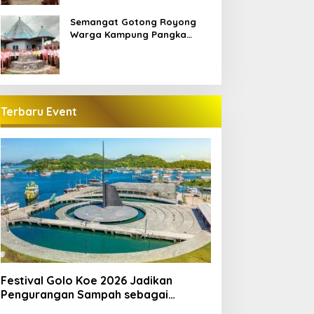
Semangat Gotong Royong
Warga Kampung Pangka
Sambut Penti Weki Peso Beo,
Merawat Warisan Leluhur
Manggarai
Terbaru Event
Festival Golo Koe 2026 Jadikan
Pengurangan Sampah sebagai
Gerakan Bersama Warga Labuan