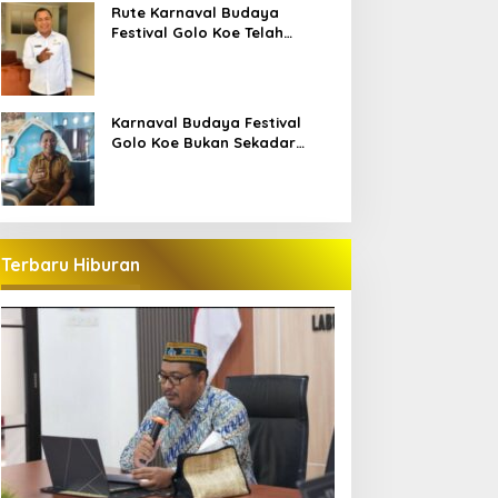
Bajo
Rute Karnaval Budaya
Festival Golo Koe Telah
Ditetapkan, Ini Jalurnya
Karnaval Budaya Festival
Golo Koe Bukan Sekadar
Parade, tetapi Doa Bersama
Terbaru Hiburan