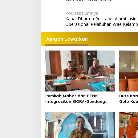
Navigasi
Pos sebelumnya
Kapal Dharma Rucita VII Alami Insid
pos
Operasional Pelabuhan Wae Kelam
Jangan Lewatkan
Pemkab Mabar dan BTNK
Rute Kar
Integrasikan SIORA-Gendang
Golo Koe 
Mabar
Jalurnya