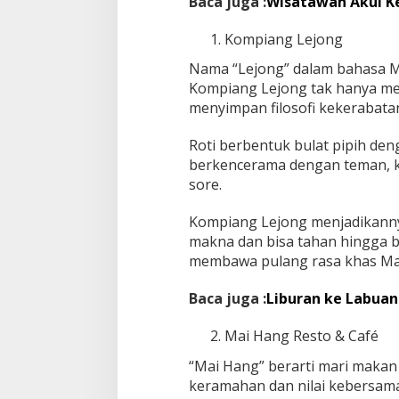
Baca juga :
Wisatawan Akui K
Kompiang Lejong
Nama “Lejong” dalam bahasa M
Kompiang Lejong tak hanya men
menyimpan filosofi kekerabata
Roti berbentuk bulat pipih den
berkencerama dengan teman, k
sore.
Kompiang Lejong menjadikanny
makna dan bisa tahan hingga b
membawa pulang rasa khas Ma
Baca juga :
Liburan ke Labuan
Mai Hang Resto & Café
“Mai Hang” berarti mari maka
keramahan dan nilai kebersam