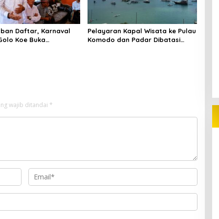
ban Daftar, Karnaval
Pelayaran Kapal Wisata ke Pulau
Golo Koe Buka
Komodo dan Padar Dibatasi
ran hingga 7 Agustus
hingga 29 Juli
ng wajib ditandai
*