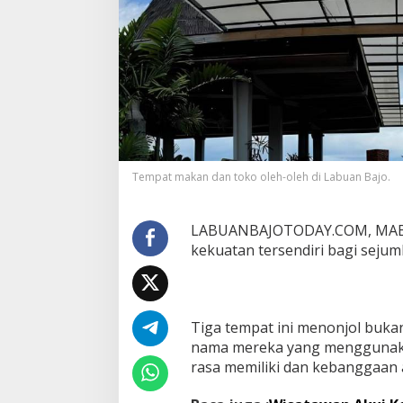
Tempat makan dan toko oleh-oleh di Labuan Bajo.
LABUANBAJOTODAY.COM, MABAR –
kekuatan tersendiri bagi sejum
Tiga tempat ini menonjol bukan
nama mereka yang menggunak
rasa memiliki dan kebanggaan 