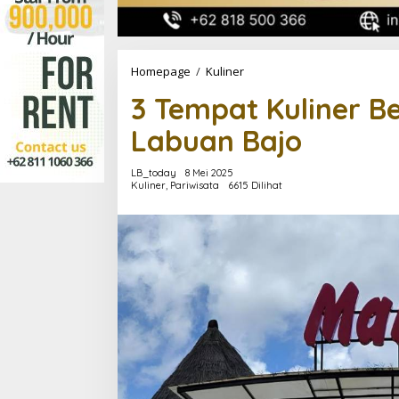
3
Homepage
/
Kuliner
Tempat
3 Tempat Kuliner 
Kuliner
Bernama
Labuan Bajo
Manggarai
di
Labuan
LB_today
8 Mei 2025
Bajo
Kuliner
,
Pariwisata
6615 Dilihat