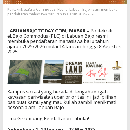
d
u
Politeknik eLBajo Commodus (PLC) di Labuan Bajo resmi membuka
pendaftaran mahasiswa baru tahun ajaran 2025/2026
s
M
e
LABUANBAJOTODAY.COM, MABAR –
Politeknik
n
eLBajo Commodus (PLC) di Labuan Bajo resmi
j
membuka pendaftaran mahasiswa baru tahun
a
ajaran 2025/2026 mulai 14 Januari hingga 8 Agustus
w
2025.
a
b
K
e
b
u
t
u
Kampus vokasi yang berada di tengah-tengah
h
kawasan pariwisata super prioritas ini, jadi pilihan
a
pas buat kamu yang mau kuliah sambil menikmati
n
pesona alam Labuan Bajo.
T
e
Dua Gelombang Pendaftaran Dibuka!
n
a
Gelombang 1: 14 Januari – 22 Mei 2025
g