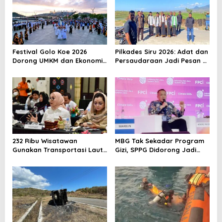
s
i
p
o
Festival Golo Koe 2026
Pilkades Siru 2026: Adat dan
s
Dorong UMKM dan Ekonomi
Persaudaraan Jadi Pesan di
Kreatif Labuan Bajo, Prosesi
Tengah Kontestasi
Laut Jadi Puncak Acara
232 Ribu Wisatawan
MBG Tak Sekadar Program
Gunakan Transportasi Laut
Gizi, SPPG Didorong Jadi
di Labuan Bajo, DPR Minta
Mesin Ekonomi Sirkular
Keselamatan Jadi Prioritas