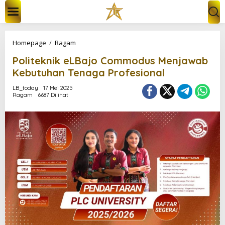
L
e
w
a
t
P
Homepage
/
Ragam
i
o
k
Politeknik eLBajo Commodus Menjawab
l
e
i
Kebutuhan Tenaga Profesional
k
t
o
e
LB_today
17 Mei 2025
n
Ragam
6687 Dilihat
k
t
n
e
i
n
k
e
L
B
a
j
o
C
o
m
m
o