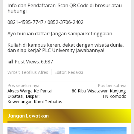
Info dan Pendaftaran: Scan QR Code di brosur atau
hubungi:
0821-4595-7747 / 0852-3706-2402
Ayo buruan daftar! Jangan sampai ketinggalan.
Kuliah di kampus keren, dekat dengan wisata dunia,
dan siap kerja? PLC University jawabannya!
Post Views:
6,687
Writer: Teofilus Afres
Editor: Redaksi
N
Pos sebelumnya
Pos berikutnya
Akses Warga Ke Pantai
80 Ribu Wisatawan Kunjungi
a
Dibatasi, Dispar :
TN Komodo
v
Kewenangan Kami Terbatas
i
Jangan Lewatkan
g
a