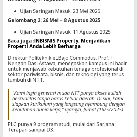
a
P
Ujian Saringan Masuk: 23 Mei 2025
r
Gelombang 2: 26 Mei – 8 Agustus 2025
o
f
Ujian Saringan Masuk: 11 Agustus 2025
e
s
Baca juga :
INBISNIS Property, Menjadikan
i
Properti Anda Lebih Berharga
o
n
Direktur Politeknik eLBajo Commodus, Prof. I
a
Nengah Dasi Astawa, menegaskan kampus ini hadir
l
untuk menjawab kebutuhan tenaga profesional di
sektor pariwisata, bisnis, dan teknologi yang terus
tumbuh di NTT.
“Kami ingin generasi muda NTT punya akses kuliah
berkualitas tanpa harus keluar daerah. Di sini, kami
siapkan kurikulum yang langsung nyambung dengan
kebutuhan dunia kerja,” ujarnya, Jumat (16/5/2025).
PLC punya 9 program studi, mulai dari Sarjana
Terapan sampai D3: