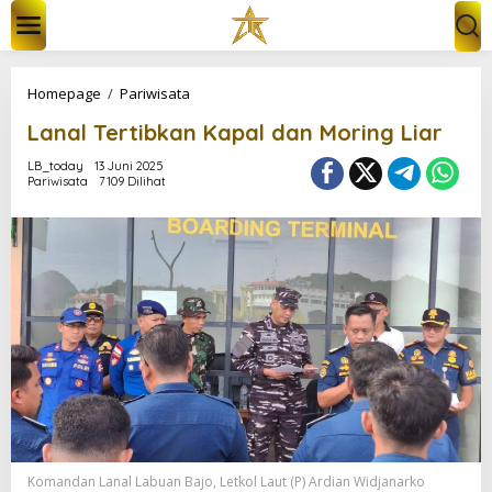
L
e
w
a
t
L
Homepage
/
Pariwisata
i
a
k
Lanal Tertibkan Kapal dan Moring Liar
n
e
a
k
LB_today
13 Juni 2025
l
Pariwisata
7109 Dilihat
o
T
n
e
t
r
e
t
n
i
b
k
a
n
K
a
p
a
l
d
Komandan Lanal Labuan Bajo, Letkol Laut (P) Ardian Widjanarko
a