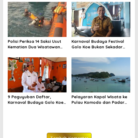
Polisi Periksa 14 Saksi Usut
Karnaval Budaya Festival
Kematian Dua Wisatawan
Golo Koe Bukan Sekadar
China di Pulau Kelor
Parade, tetapi Doa
Bersama
9 Paguyuban Daftar,
Pelayaran Kapal Wisata ke
Karnaval Budaya Golo Koe
Pulau Komodo dan Padar
Buka Pendaftaran hingga 7
Dibatasi hingga 29 Juli
Agustus