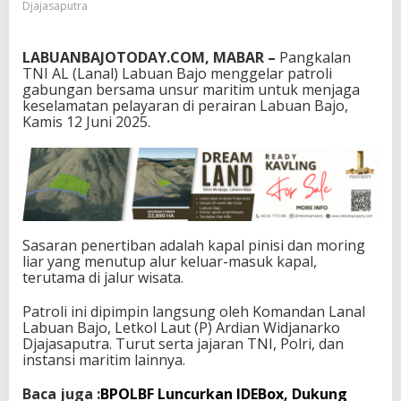
Djajasaputra
n
M
o
LABUANBAJOTODAY.COM, MABAR –
Pangkalan
r
TNI AL (Lanal) Labuan Bajo menggelar patroli
i
gabungan bersama unsur maritim untuk menjaga
n
keselamatan pelayaran di perairan Labuan Bajo,
g
Kamis 12 Juni 2025.
L
i
a
r
Sasaran penertiban adalah kapal pinisi dan moring
liar yang menutup alur keluar-masuk kapal,
terutama di jalur wisata.
Patroli ini dipimpin langsung oleh Komandan Lanal
Labuan Bajo, Letkol Laut (P) Ardian Widjanarko
Djajasaputra. Turut serta jajaran TNI, Polri, dan
instansi maritim lainnya.
Baca juga :
BPOLBF Luncurkan IDEBox, Dukung