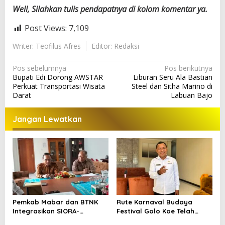
Well, Silahkan tulis pendapatnya di kolom komentar ya.
Post Views:
7,109
Writer: Teofilus Afres
Editor: Redaksi
N
Pos sebelumnya
Pos berikutnya
Bupati Edi Dorong AWSTAR
Liburan Seru Ala Bastian
a
Perkuat Transportasi Wisata
Steel dan Sitha Marino di
v
Darat
Labuan Bajo
i
Jangan Lewatkan
g
a
s
i
p
o
Pemkab Mabar dan BTNK
Rute Karnaval Budaya
s
Integrasikan SIORA-
Festival Golo Koe Telah
Gendang Mabar
Ditetapkan, Ini Jalurnya