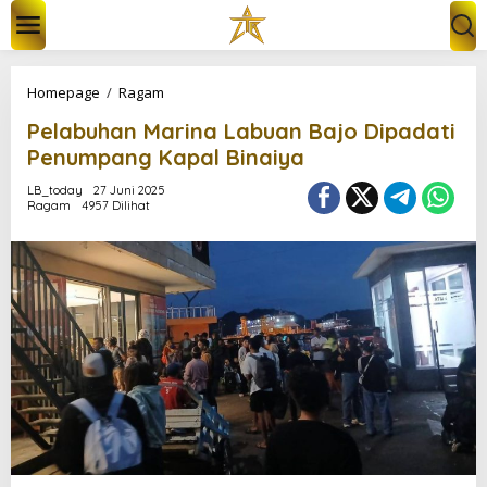
L
e
w
a
t
P
Homepage
/
Ragam
i
e
k
Pelabuhan Marina Labuan Bajo Dipadati
l
e
a
Penumpang Kapal Binaiya
k
b
o
u
LB_today
27 Juni 2025
n
Ragam
4957 Dilihat
h
t
a
e
n
n
M
a
r
i
n
a
L
a
b
u
a
n