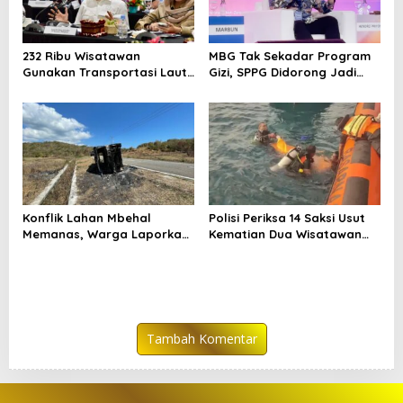
232 Ribu Wisatawan
MBG Tak Sekadar Program
Gunakan Transportasi Laut
Gizi, SPPG Didorong Jadi
di Labuan Bajo, DPR Minta
Mesin Ekonomi Sirkular
Keselamatan Jadi Prioritas
Konflik Lahan Mbehal
Polisi Periksa 14 Saksi Usut
Memanas, Warga Laporkan
Kematian Dua Wisatawan
Pembakaran Aset
China di Pulau Kelor
Tambah Komentar