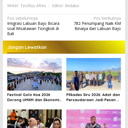
Writer: Teofilus Afres
Editor: Redaksi
N
Pos sebelumnya
Pos berikutnya
Imigrasi Labuan Bajo Bicara
782 Penumpang Naik KM
a
soal Wisatawan Tiongkok di
Binaiya dari Labuan Bajo
v
Bali
i
Jangan Lewatkan
g
a
s
i
p
o
Festival Golo Koe 2026
Pilkades Siru 2026: Adat dan
s
Dorong UMKM dan Ekonomi
Persaudaraan Jadi Pesan di
Kreatif Labuan Bajo, Prosesi
Tengah Kontestasi
Laut Jadi Puncak Acara