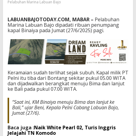
Pelabuhan Marina Labuan Bajo
B
a
j
LABUANBAJOTODAY.COM, MABAR –
Pelabuhan
o
Marina Labuan Bajo dipadati ribuan penumpang
D
kapal Binaiya pada Jumat (27/6/2025) pagi.
i
p
a
d
a
t
i
P
Keramaian sudah terlihat sejak subuh. Kapal milik PT
e
Pelni itu tiba dari Bontang sekitar pukul 05.00 WITA
n
dan dijadwalkan berangkat menuju Bima dan lanjut
u
ke Bali pada pukul 07.00 WITA.
m
p
“Saat ini, KM Binaiya menuju Bima dan lanjut ke
a
Bali,” ujar Beni, Kepala Pelni Cabang Labuan Bajo,
n
Jumat (27/6).
g
K
a
Baca juga :
Naik White Pearl 02, Turis Inggris
p
Jelajahi TN Komodo
a