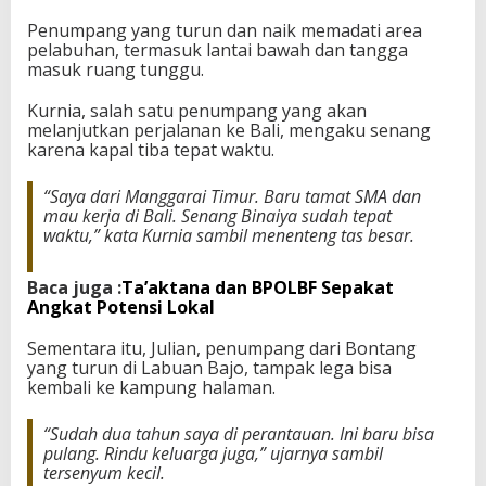
l
Penumpang yang turun dan naik memadati area
B
pelabuhan, termasuk lantai bawah dan tangga
i
masuk ruang tunggu.
n
a
Kurnia, salah satu penumpang yang akan
i
melanjutkan perjalanan ke Bali, mengaku senang
y
karena kapal tiba tepat waktu.
a
“Saya dari Manggarai Timur. Baru tamat SMA dan
mau kerja di Bali. Senang Binaiya sudah tepat
waktu,” kata Kurnia sambil menenteng tas besar.
Baca juga :
Ta’aktana dan BPOLBF Sepakat
Angkat Potensi Lokal
Sementara itu, Julian, penumpang dari Bontang
yang turun di Labuan Bajo, tampak lega bisa
kembali ke kampung halaman.
“Sudah dua tahun saya di perantauan. Ini baru bisa
pulang. Rindu keluarga juga,” ujarnya sambil
tersenyum kecil.