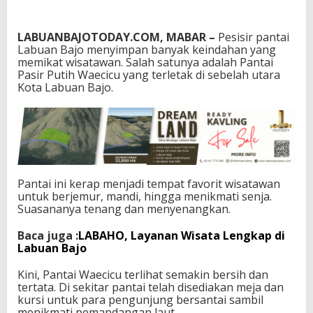
u
n
j
LABUANBAJOTODAY.COM, MABAR –
Pesisir pantai
u
Labuan Bajo menyimpan banyak keindahan yang
n
memikat wisatawan. Salah satunya adalah Pantai
g
Pasir Putih Waecicu yang terletak di sebelah utara
i
Kota Labuan Bajo.
S
a
a
t
L
i
b
Pantai ini kerap menjadi tempat favorit wisatawan
u
untuk berjemur, mandi, hingga menikmati senja.
r
Suasananya tenang dan menyenangkan.
a
n
Baca juga :
LABAHO, Layanan Wisata Lengkap di
k
Labuan Bajo
e
L
Kini, Pantai Waecicu terlihat semakin bersih dan
a
tertata. Di sekitar pantai telah disediakan meja dan
b
kursi untuk para pengunjung bersantai sambil
u
menikmati pemandangan laut.
a