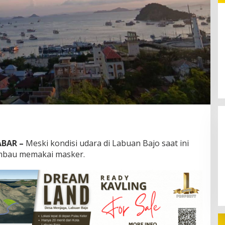
e 2026 Dorong
Pilkades Siru 2026: Adat dan
i Kreatif
Persaudaraan Jadi Pesan di
esi Laut Jadi
Tengah Kontestasi
BAR –
Meski kondisi udara di Labuan Bajo saat ini
iimbau memakai masker.