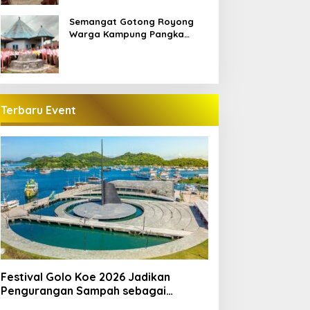
Semangat Gotong Royong
Warga Kampung Pangka
Sambut Penti Weki Peso Beo,
Merawat Warisan Leluhur
Manggarai
Terbaru Event
Festival Golo Koe 2026 Jadikan
Pengurangan Sampah sebagai
Gerakan Bersama Warga Labuan