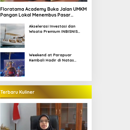
Floratama Academy Buka Jalan UMKM
Pangan Lokal Menembus Pasar
Pariwisata Labuan Bajo
Akselerasi Investasi dan
Wisata Premium INBISNIS
Group bersama LABAHO
Weekend at Parapuar
Kembali Hadir di Natas
Parapuar
Terbaru Kuliner