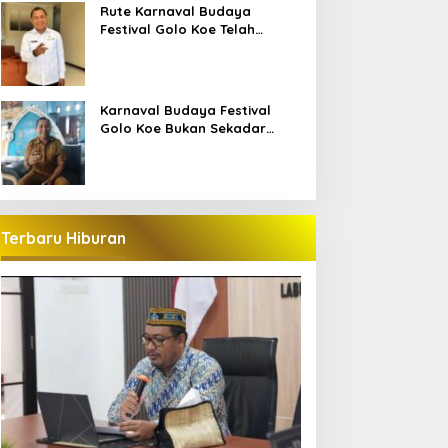
Bajo
Rute Karnaval Budaya
Festival Golo Koe Telah
Ditetapkan, Ini Jalurnya
Karnaval Budaya Festival
Golo Koe Bukan Sekadar
Parade, tetapi Doa Bersama
Terbaru Hiburan