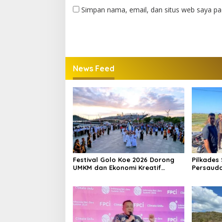
Simpan nama, email, dan situs web saya pa
News Feed
Festival Golo Koe 2026 Dorong
Pilkades 
UMKM dan Ekonomi Kreatif
Persauda
Labuan Bajo, Prosesi Laut Jadi
Tengah K
Puncak Acara