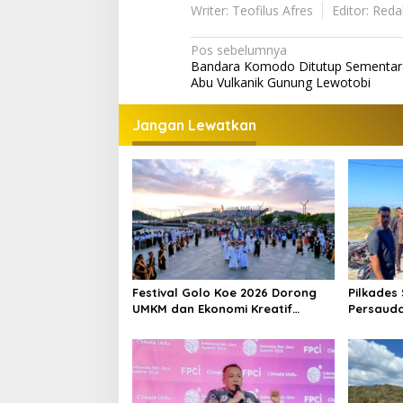
Writer: Teofilus Afres
Editor: Reda
Navigasi
Pos sebelumnya
Bandara Komodo Ditutup Sementara
pos
Abu Vulkanik Gunung Lewotobi
Jangan Lewatkan
Festival Golo Koe 2026 Dorong
Pilkades 
UMKM dan Ekonomi Kreatif
Persauda
Labuan Bajo, Prosesi Laut Jadi
Tengah K
Puncak Acara