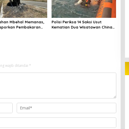
Lahan Mbehal Memanas,
Polisi Periksa 14 Saksi Usut
aporkan Pembakaran
Kematian Dua Wisatawan China
di Pulau Kelor
ng wajib ditandai
*