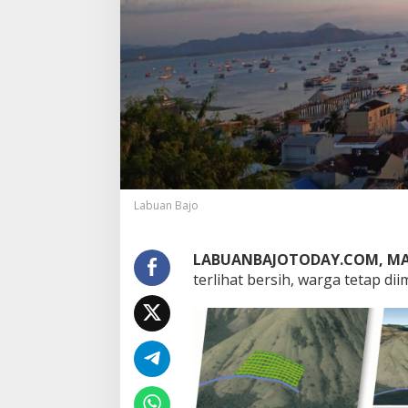
Pinjol Ilegal: Ketika Fintech
Festival Golo Ko
Berubah Menjadi Alat Kejahatan
UMKM dan Ekonom
Labuan Bajo, Pros
Puncak Acara
Labuan Bajo
LABUANBAJOTODAY.COM, MA
terlihat bersih, warga tetap d