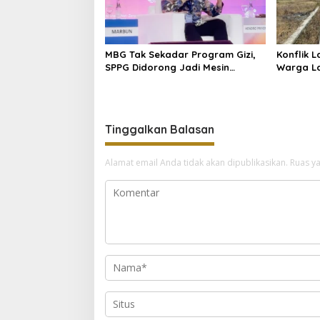
MBG Tak Sekadar Program Gizi,
Konflik 
SPPG Didorong Jadi Mesin
Warga L
Ekonomi Sirkular
Aset
Tinggalkan Balasan
Alamat email Anda tidak akan dipublikasikan.
Ruas ya