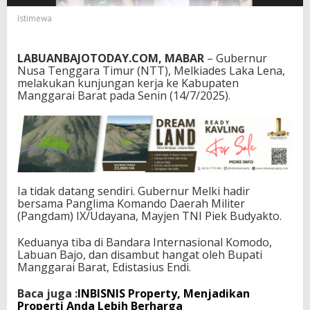
r
Istimewa
n
u
r
LABUANBAJOTODAY.COM, MABAR
– Gubernur
N
Nusa Tenggara Timur (NTT), Melkiades Laka Lena,
T
melakukan kunjungan kerja ke Kabupaten
T
Manggarai Barat pada Senin (14/7/2025).
d
i
B
a
n
d
a
r
Ia tidak datang sendiri. Gubernur Melki hadir
a
bersama Panglima Komando Daerah Militer
K
(Pangdam) IX/Udayana, Mayjen TNI Piek Budyakto.
o
m
Keduanya tiba di Bandara Internasional Komodo,
o
Labuan Bajo, dan disambut hangat oleh Bupati
d
Manggarai Barat, Edistasius Endi.
o
Baca juga :
INBISNIS Property, Menjadikan
Properti Anda Lebih Berharga