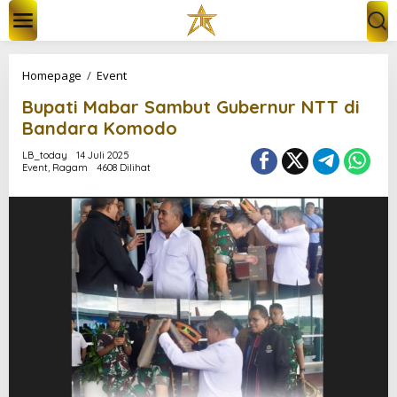
L
e
w
a
t
B
Homepage
/
Event
i
u
k
Bupati Mabar Sambut Gubernur NTT di
p
e
a
Bandara Komodo
k
t
o
i
LB_today
14 Juli 2025
n
Event
,
Ragam
4608 Dilihat
M
t
a
e
b
n
a
r
S
a
m
b
u
t
G
u
b
e