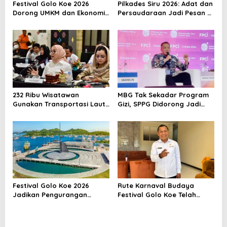
Festival Golo Koe 2026
Pilkades Siru 2026: Adat dan
s
Dorong UMKM dan Ekonomi
Persaudaraan Jadi Pesan di
Kreatif Labuan Bajo, Prosesi
Tengah Kontestasi
Laut Jadi Puncak Acara
232 Ribu Wisatawan
MBG Tak Sekadar Program
Gunakan Transportasi Laut
Gizi, SPPG Didorong Jadi
di Labuan Bajo, DPR Minta
Mesin Ekonomi Sirkular
Keselamatan Jadi Prioritas
Festival Golo Koe 2026
Rute Karnaval Budaya
Jadikan Pengurangan
Festival Golo Koe Telah
Sampah sebagai Gerakan
Ditetapkan, Ini Jalurnya
Bersama Warga Labuan
Bajo