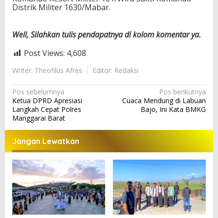
Distrik Militer 1630/Mabar.
Well, Silahkan tulis pendapatnya di kolom komentar ya.
Post Views:
4,608
Writer: Theofilus Afres
Editor: Redaksi
N
Pos sebelumnya
Pos berikutnya
Ketua DPRD Apresiasi
Cuaca Mendung di Labuan
a
Langkah Cepat Polres
Bajo, Ini Kata BMKG
v
Manggarai Barat
i
Jangan Lewatkan
g
a
s
i
p
o