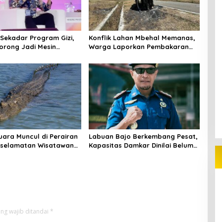
Sekadar Program Gizi,
Konflik Lahan Mbehal Memanas,
orong Jadi Mesin
Warga Laporkan Pembakaran
Sirkular
Aset
ara Muncul di Perairan
Labuan Bajo Berkembang Pesat,
eselamatan Wisatawan
Kapasitas Damkar Dinilai Belum
hatian
Mengimbangi Risiko Kebakaran
ng wajib ditandai
*