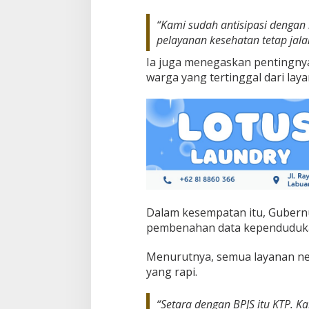
“Kami sudah antisipasi denga
pelayanan kesehatan tetap jalan
Ia juga menegaskan pentingny
warga yang tertinggal dari lay
Dalam kesempatan itu, Gubernu
pembenahan data kependuduk
Menurutnya, semua layanan neg
yang rapi.
“Setara dengan BPJS itu KTP. K