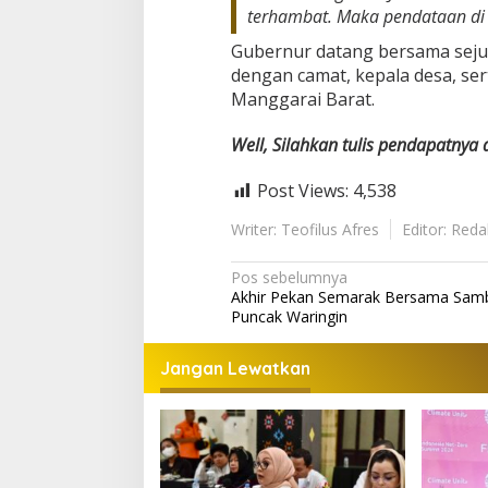
terhambat. Maka pendataan di 
Gubernur datang bersama seju
dengan camat, kepala desa, ser
Manggarai Barat.
Well, Silahkan tulis pendapatnya
Post Views:
4,538
Writer: Teofilus Afres
Editor: Reda
Navigasi
Pos sebelumnya
Akhir Pekan Semarak Bersama Samba
pos
Puncak Waringin
Jangan Lewatkan