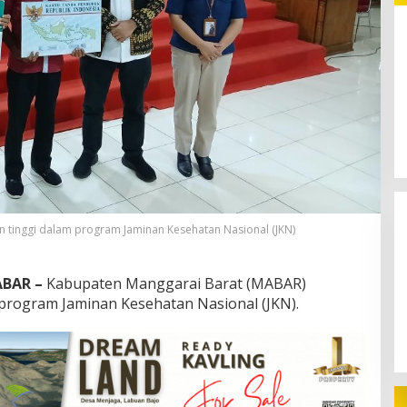
232 Ribu Wisatawan Gunakan
Transportasi Laut di Labuan Bajo,
DPR Minta Keselamatan Jadi
Prioritas
 tinggi dalam program Jaminan Kesehatan Nasional (JKN)
BAR –
Kabupaten Manggarai Barat (MABAR)
 program Jaminan Kesehatan Nasional (JKN).