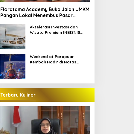
Floratama Academy Buka Jalan UMKM
Pangan Lokal Menembus Pasar
Pariwisata Labuan Bajo
Akselerasi Investasi dan
Wisata Premium INBISNIS
Group bersama LABAHO
Weekend at Parapuar
Kembali Hadir di Natas
Parapuar
Terbaru Kuliner