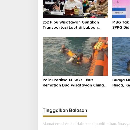
232 Ribu Wisatawan Gunakan
MBG Tak 
Transportasi Laut di Labuan
SPPG Did
Bajo, DPR Minta Keselamatan
Ekonomi 
Jadi Prioritas
Polisi Periksa 14 Saksi Usut
Buaya Mu
Kematian Dua Wisatawan China
Rinca, K
di Pulau Kelor
Jadi Per
Tinggalkan Balasan
Alamat email Anda tidak akan dipublikasikan.
Ruas ya