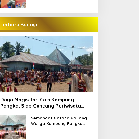
Terbaru Budaya
Daya Magis Tari Caci Kampung
Pangka, Siap Guncang Pariwisata
Manggarai Barat
Semangat Gotong Royong
Warga Kampung Pangka
Sambut Penti Weki Peso Beo,
Merawat Warisan Leluhur