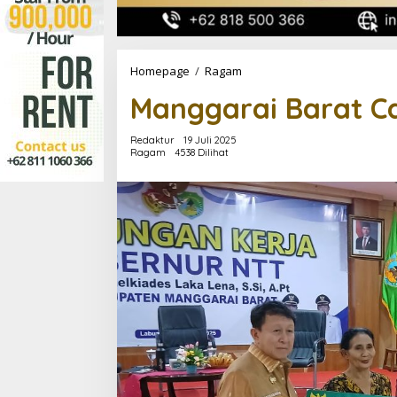
Manggarai
Homepage
/
Ragam
Barat
Manggarai Barat Ca
Capai
UHC
99,49
Redaktur
19 Juli 2025
Persen
Ragam
4538 Dilihat