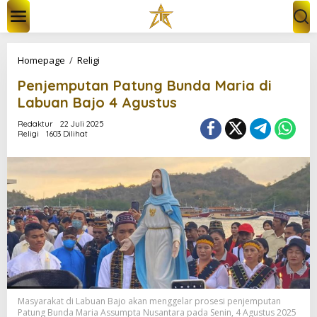
L
e
w
a
t
P
Homepage
/
Religi
i
e
k
Penjemputan Patung Bunda Maria di
n
e
j
Labuan Bajo 4 Agustus
k
e
o
m
Redaktur
22 Juli 2025
n
Religi
1603 Dilihat
p
t
u
e
t
n
a
n
P
a
t
u
n
g
B
u
Masyarakat di Labuan Bajo akan menggelar prosesi penjemputan
n
Patung Bunda Maria Assumpta Nusantara pada Senin, 4 Agustus 2025
d