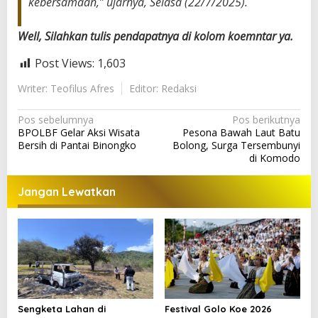
kebersamaan,” ujarnya, Selasa (22/7/2025).
Well, Silahkan tulis pendapatnya di kolom koemntar ya.
Post Views:
1,603
Writer: Teofilus Afres
Editor: Redaksi
N
Pos sebelumnya
Pos berikutnya
BPOLBF Gelar Aksi Wisata
Pesona Bawah Laut Batu
a
Bersih di Pantai Binongko
Bolong, Surga Tersembunyi
v
di Komodo
i
Jangan Lewatkan
g
a
s
i
p
o
Sengketa Lahan di
Festival Golo Koe 2026