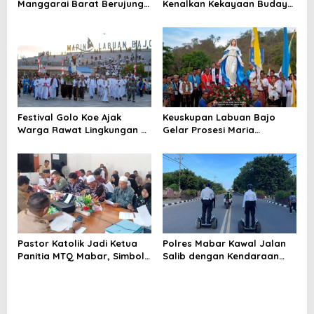
s
Manggarai Barat Berujung
Kenalkan Kekayaan Budaya
Bentrokan, Kendaraan dan
Manggarai kepada
Pondok Dibakar
Wisatawan
Festival Golo Koe Ajak
Keuskupan Labuan Bajo
Warga Rawat Lingkungan di
Gelar Prosesi Maria
Tengah Ancaman Krisis Iklim
Assumpta Nusantara
Pastor Katolik Jadi Ketua
Polres Mabar Kawal Jalan
Panitia MTQ Mabar, Simbol
Salib dengan Kendaraan
Toleransi Nyata
Listrik