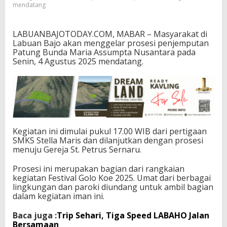
mendatang
a
M
a
LABUANBAJOTODAY.COM, MABAR – Masyarakat di
r
Labuan Bajo akan menggelar prosesi penjemputan
i
Patung Bunda Maria Assumpta Nusantara pada
a
Senin, 4 Agustus 2025 mendatang.
d
i
L
a
b
u
a
n
Kegiatan ini dimulai pukul 17.00 WIB dari pertigaan
B
SMKS Stella Maris dan dilanjutkan dengan prosesi
a
menuju Gereja St. Petrus Sernaru.
j
o
Prosesi ini merupakan bagian dari rangkaian
4
kegiatan Festival Golo Koe 2025. Umat dari berbagai
A
lingkungan dan paroki diundang untuk ambil bagian
g
dalam kegiatan iman ini.
u
s
Baca juga :
Trip Sehari, Tiga Speed LABAHO Jalan
t
Bersamaan
u