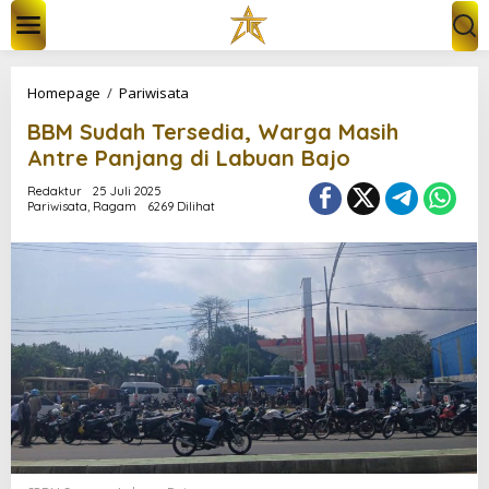
L
e
w
a
t
B
Homepage
/
Pariwisata
i
B
k
BBM Sudah Tersedia, Warga Masih
M
e
S
Antre Panjang di Labuan Bajo
k
u
o
d
Redaktur
25 Juli 2025
n
Pariwisata
,
Ragam
6269 Dilihat
a
t
h
e
T
n
e
r
s
e
d
i
a
,
W
a
r
g