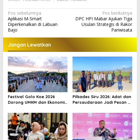
N
Pos sebelumnya
Pos berikutnya
Aplikasi M-Smart
DPC HPI Mabar Ajukan Tiga
a
Diperkenalkan di Labuan
Usulan Strategis di Rakor
v
Bajo
Pariwisata
i
Jangan Lewatkan
g
a
s
i
p
o
Festival Golo Koe 2026
Pilkades Siru 2026: Adat dan
s
Dorong UMKM dan Ekonomi
Persaudaraan Jadi Pesan di
Kreatif Labuan Bajo, Prosesi
Tengah Kontestasi
Laut Jadi Puncak Acara