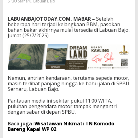
SPBU Sernaru, Labuan Bajo
a
M
a
LABUANBAJOTODAY.COM, MABAR –
Setelah
s
beberapa hari terjadi kelangkaan BBM, pasokan
i
bahan bakar akhirnya mulai tersedia di Labuan Bajo,
h
Jumat (25/7/2025).
A
n
t
r
e
P
a
n
Namun, antrian kendaraan, terutama sepeda motor,
j
masih terlihat panjang hingga ke bahu jalan di SPBU
a
Sernaru, Labuan Bajo.
n
g
Pantauan media ini sekitar pukul 11.00 WITA,
d
puluhan pengendara motor tampak mengantri
i
dengan sabar di depan SPBU.
L
a
Baca juga :
Wisatawan Nikmati TN Komodo
b
Bareng Kapal WP 02
u
a