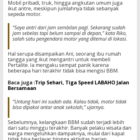
Mobil pribadi, truk, hingga angkutan umum juga
n
ikut antre, meskipun jumlahnya tidak sebanyak
B
sepeda motor.
a
j
“Saya antri dari jam sembilan pagi. Sekarang sudah
o
jam sebelas tapi belum sampai di depan,” kata Riko,
salah satu pengendara motor yang ditemui di lokasi.
Hal serupa disampaikan Ani, seorang ibu rumah
tangga yang ikut mengantri untuk membeli
Pertalite. Ia mengaku sempat panik karena
beberapa hari terakhir tidak bisa mengisi BBM.
Baca juga :
Trip Sehari, Tiga Speed LABAHO Jalan
Bersamaa
n
“Untung hari ini sudah ada. Kalau tidak, motor tidak
bisa dipakai antar anak sekolah,” ujarnya.
Sebelumnya, kelangkaan BBM sudah terjadi lebih
dari satu minggu terakhir. Banyak pelaku wisata dan
warga mengeluhkan dampaknya, mulai dari kapal
tidak bisa berlayar hingga aktivitas harian