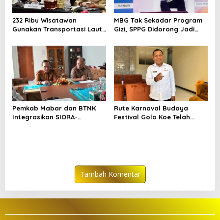
232 Ribu Wisatawan
MBG Tak Sekadar Program
Gunakan Transportasi Laut
Gizi, SPPG Didorong Jadi
di Labuan Bajo, DPR Minta
Mesin Ekonomi Sirkular
Keselamatan Jadi Prioritas
Pemkab Mabar dan BTNK
Rute Karnaval Budaya
Integrasikan SIORA-
Festival Golo Koe Telah
Gendang Mabar
Ditetapkan, Ini Jalurnya
Tambah Komentar