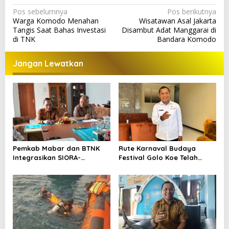
N
Pos sebelumnya
Pos berikutnya
Warga Komodo Menahan
Wisatawan Asal Jakarta
a
Tangis Saat Bahas Investasi
Disambut Adat Manggarai di
v
di TNK
Bandara Komodo
i
Jangan Lewatkan
g
a
s
i
p
o
Pemkab Mabar dan BTNK
Rute Karnaval Budaya
s
Integrasikan SIORA-
Festival Golo Koe Telah
Gendang Mabar
Ditetapkan, Ini Jalurnya