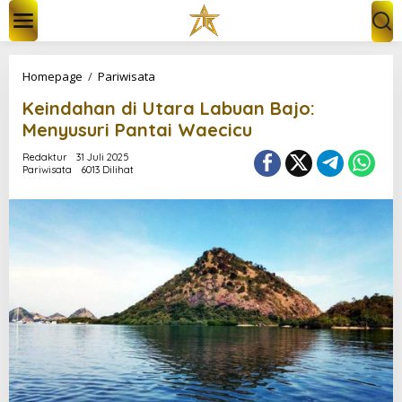
L
e
w
a
t
K
Homepage
/
Pariwisata
i
e
k
Keindahan di Utara Labuan Bajo:
i
e
n
Menyusuri Pantai Waecicu
k
d
o
a
Redaktur
31 Juli 2025
n
Pariwisata
6013 Dilihat
h
t
a
e
n
n
d
i
U
t
a
r
a
L
a
b
u
a