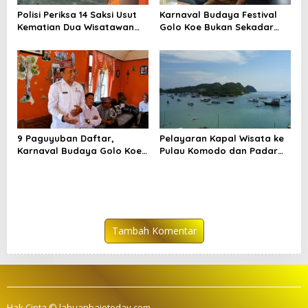
Polisi Periksa 14 Saksi Usut
Karnaval Budaya Festival
Kematian Dua Wisatawan
Golo Koe Bukan Sekadar
China di Pulau Kelor
Parade, tetapi Doa
Bersama
9 Paguyuban Daftar,
Pelayaran Kapal Wisata ke
Karnaval Budaya Golo Koe
Pulau Komodo dan Padar
Buka Pendaftaran hingga 7
Dibatasi hingga 29 Juli
Agustus
Tambah Komentar
Hak Cipta © labuanbajotoday.com