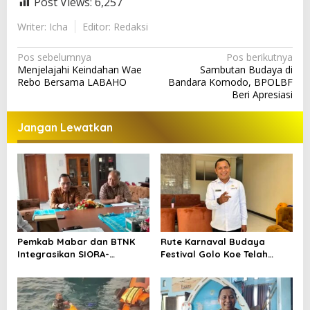
Post Views:
6,257
Writer: Icha
Editor: Redaksi
N
Pos sebelumnya
Pos berikutnya
Menjelajahi Keindahan Wae
Sambutan Budaya di
a
Rebo Bersama LABAHO
Bandara Komodo, BPOLBF
v
Beri Apresiasi
i
Jangan Lewatkan
g
a
s
i
p
o
Pemkab Mabar dan BTNK
Rute Karnaval Budaya
s
Integrasikan SIORA-
Festival Golo Koe Telah
Gendang Mabar
Ditetapkan, Ini Jalurnya