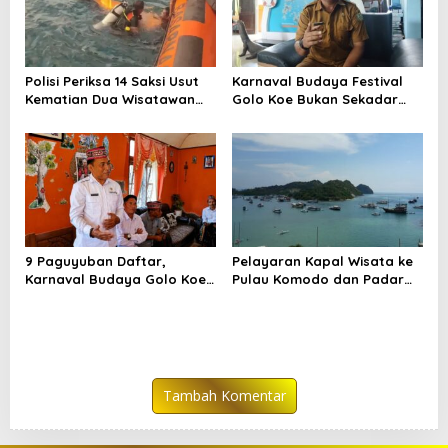
Polisi Periksa 14 Saksi Usut
Karnaval Budaya Festival
Kematian Dua Wisatawan
Golo Koe Bukan Sekadar
China di Pulau Kelor
Parade, tetapi Doa
Bersama
9 Paguyuban Daftar,
Pelayaran Kapal Wisata ke
Karnaval Budaya Golo Koe
Pulau Komodo dan Padar
Buka Pendaftaran hingga 7
Dibatasi hingga 29 Juli
Agustus
Tambah Komentar