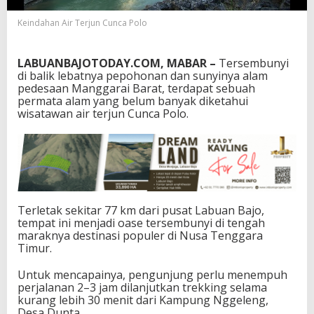
u
n
Keindahan Air Terjun Cunca Polo
c
a
P
LABUANBAJOTODAY.COM, MABAR –
Tersembunyi
o
di balik lebatnya pepohonan dan sunyinya alam
l
pedesaan Manggarai Barat, terdapat sebuah
o
permata alam yang belum banyak diketahui
d
wisatawan air terjun Cunca Polo.
i
M
a
n
g
g
a
Terletak sekitar 77 km dari pusat Labuan Bajo,
r
tempat ini menjadi oase tersembunyi di tengah
a
maraknya destinasi populer di Nusa Tenggara
i
Timur.
B
a
Untuk mencapainya, pengunjung perlu menempuh
r
perjalanan 2–3 jam dilanjutkan trekking selama
a
kurang lebih 30 menit dari Kampung Nggeleng,
t
Desa Dunta.