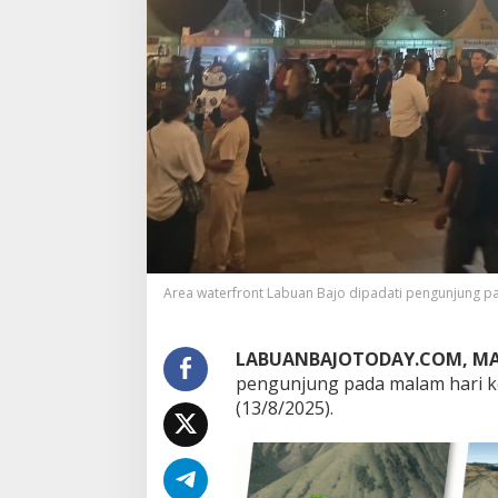
Area waterfront Labuan Bajo dipadati pengunjung pa
LABUANBAJOTODAY.COM, MA
pengunjung pada malam hari ke
(13/8/2025).