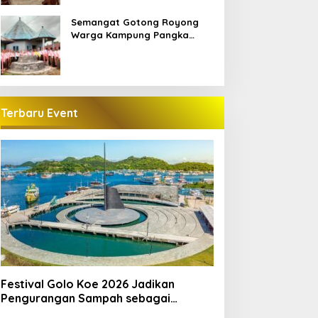
Semangat Gotong Royong
Warga Kampung Pangka
Sambut Penti Weki Peso Beo,
Merawat Warisan Leluhur
Manggarai
Terbaru Event
Festival Golo Koe 2026 Jadikan
Pengurangan Sampah sebagai
Gerakan Bersama Warga Labuan