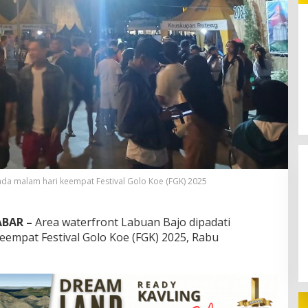
Pilkades Siru 2026: Adat dan
Persaudaraan Jadi Pesan di
Tengah Kontestasi
da malam hari keempat Festival Golo Koe (FGK) 2025
BAR –
Area waterfront Labuan Bajo dipadati
empat Festival Golo Koe (FGK) 2025, Rabu