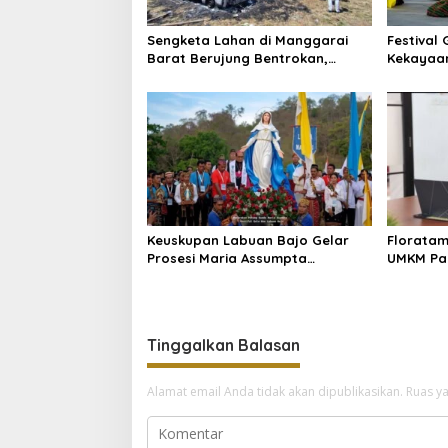
Sengketa Lahan di Manggarai
Festival
Barat Berujung Bentrokan,
Kekayaa
Kendaraan dan Pondok Dibakar
kepada 
Keuskupan Labuan Bajo Gelar
Florata
Prosesi Maria Assumpta
UMKM Pa
Nusantara
Pasar Pa
Tinggalkan Balasan
Alamat email Anda tidak akan dipublikasikan.
Ruas ya