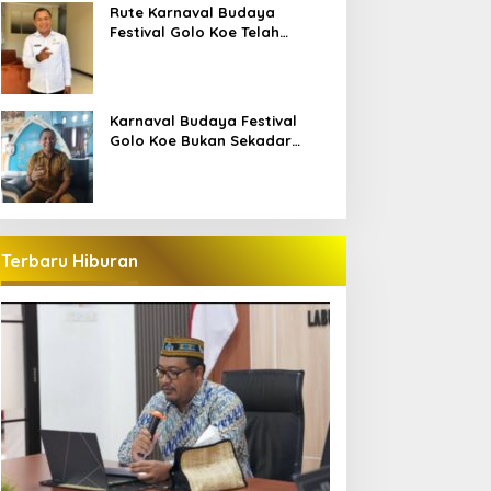
Bajo
Rute Karnaval Budaya
Festival Golo Koe Telah
Ditetapkan, Ini Jalurnya
Karnaval Budaya Festival
Golo Koe Bukan Sekadar
Parade, tetapi Doa Bersama
Terbaru Hiburan