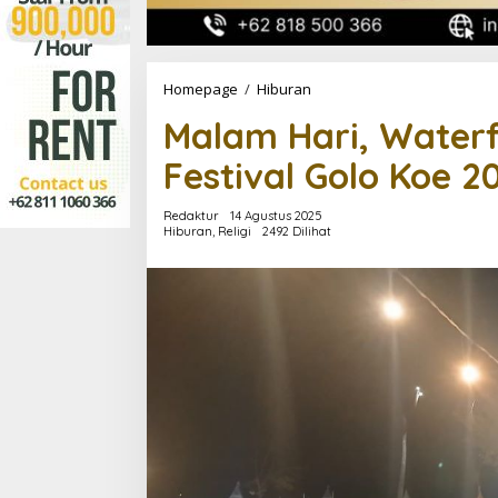
Malam
Homepage
/
Hiburan
Hari,
Malam Hari, Water
Waterfront
Penuh
Festival Golo Koe 2
Pengunjung
Festival
Golo
Redaktur
14 Agustus 2025
Koe
Hiburan
,
Religi
2492 Dilihat
2025