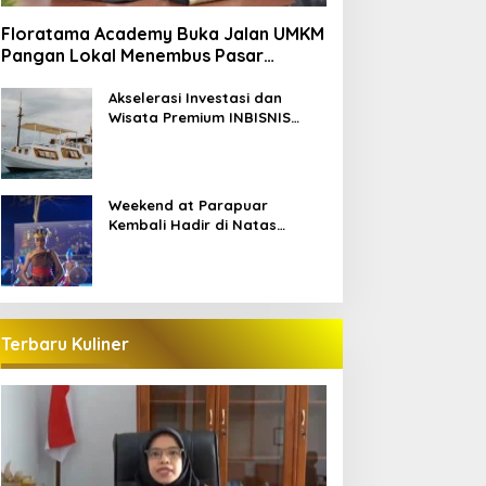
Floratama Academy Buka Jalan UMKM
Pangan Lokal Menembus Pasar
Pariwisata Labuan Bajo
Akselerasi Investasi dan
Wisata Premium INBISNIS
Group bersama LABAHO
Weekend at Parapuar
Kembali Hadir di Natas
Parapuar
Terbaru Kuliner