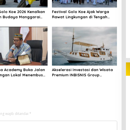
 Golo Koe 2026 Kenalkan
Festival Golo Koe Ajak Warga
n Budaya Manggarai
Rawat Lingkungan di Tengah
Wisatawan
Ancaman Krisis Iklim
ma Academy Buka Jalan
Akselerasi Investasi dan Wisata
ngan Lokal Menembus
Premium INBISNIS Group
riwisata Labuan Bajo
bersama LABAHO
ng wajib ditandai
*