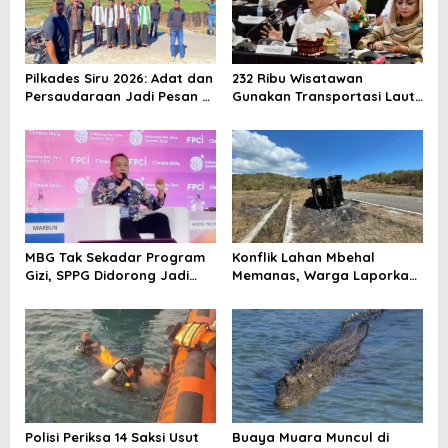
i
p
o
Pilkades Siru 2026: Adat dan
232 Ribu Wisatawan
s
Persaudaraan Jadi Pesan di
Gunakan Transportasi Laut
Tengah Kontestasi
di Labuan Bajo, DPR Minta
Keselamatan Jadi Prioritas
MBG Tak Sekadar Program
Konflik Lahan Mbehal
Gizi, SPPG Didorong Jadi
Memanas, Warga Laporkan
Mesin Ekonomi Sirkular
Pembakaran Aset
Polisi Periksa 14 Saksi Usut
Buaya Muara Muncul di