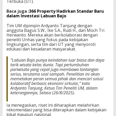
Terbuka (UT).
a
n
Baca juga :
366 Property Hadirkan Standar Baru
B
dalam Investasi Labuan Bajo
a
j
Tim UM dipimpin Ardyanto Tanjung dengan
o
anggota Bagus S.W., Ike S.A., Rudi H., dan Moch Tri
Herwanto. Mereka akan berkolaborasi dengan
peneliti Unhas yang fokus pada kebijakan
lingkungan, serta tim dari UT yang menyoroti
edukasi dan kesadaran masyarakat.
“Labuan Bajo punya keindahan luar biasa dan daya
tarik wisata kelas dunia. Tapi pertumbuhan
pariwisata yang cepat juga membawa tantangan
serius, terutama soal sampah. Penelitian ini akan
memetakan peran semua pihak dan mencari solusi
kolaboratif berbasis ekonomi sirkular,” kata
Ardyanto Tanjung, Ketua Tim Peneliti UM, dalam
keterangannya, Selasa (26/8/2025).
Ia menegaskan, riset ini diharapkan melahirkan
rekomendasi yang bisa diterapkan dalam kebijakan
lokal maupun nasional.