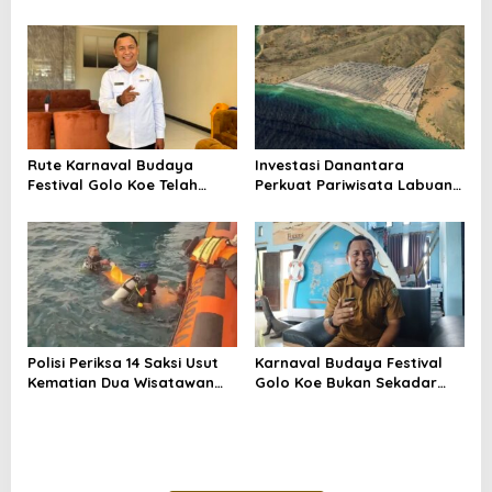
Tengah Kontestasi
Gendang Mabar
Rute Karnaval Budaya
Investasi Danantara
Festival Golo Koe Telah
Perkuat Pariwisata Labuan
Ditetapkan, Ini Jalurnya
Bajo dan Peluang Properti
Premium
Polisi Periksa 14 Saksi Usut
Karnaval Budaya Festival
Kematian Dua Wisatawan
Golo Koe Bukan Sekadar
China di Pulau Kelor
Parade, tetapi Doa
Bersama