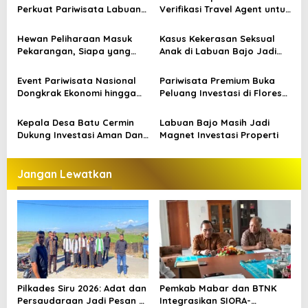
s
Perkuat Pariwisata Labuan
Verifikasi Travel Agent untuk
Bajo dan Peluang Properti
Jaga Kepercayaan
i
Premium
Wisatawan
Hewan Peliharaan Masuk
Kasus Kekerasan Seksual
p
Pekarangan, Siapa yang
Anak di Labuan Bajo Jadi
Bertanggung Jawab?
Alarm Pentingnya
o
Perlindungan Anak
Event Pariwisata Nasional
Pariwisata Premium Buka
s
Dongkrak Ekonomi hingga
Peluang Investasi di Flores
Ratusan Miliar
Barat
Kepala Desa Batu Cermin
Labuan Bajo Masih Jadi
Dukung Investasi Aman Dan
Magnet Investasi Properti
Berkelanjutan Di Labuan
Bajo
Jangan Lewatkan
Pilkades Siru 2026: Adat dan
Pemkab Mabar dan BTNK
Persaudaraan Jadi Pesan di
Integrasikan SIORA-