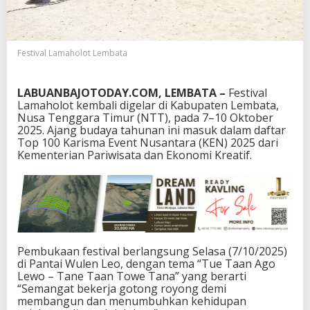
a
t
a
M
Festival Lamaholot Lembata
a
s
u
LABUANBAJOTODAY.COM, LEMBATA –
Festival
k
Lamaholot kembali digelar di Kabupaten Lembata,
T
Nusa Tenggara Timur (NTT), pada 7–10 Oktober
o
2025. Ajang budaya tahunan ini masuk dalam daftar
p
Top 100 Karisma Event Nusantara (KEN) 2025 dari
1
Kementerian Pariwisata dan Ekonomi Kreatif.
0
0
K
E
N
2
0
2
Pembukaan festival berlangsung Selasa (7/10/2025)
5
di Pantai Wulen Leo, dengan tema “Tue Taan Ago
Lewo – Tane Taan Towe Tana” yang berarti
“Semangat bekerja gotong royong demi
membangun dan menumbuhkan kehidupan