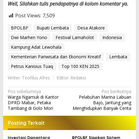
Well, Silahkan tulis pendapatnya di kolom komentar ya.
Post Views:
7,509
BPOLBF
Bupati Lembata
Desa Atakore
Dwi Marhen Yono
Festival Lamaholot
Indonesia
Kampung Adat Lewohala
Kementerian Pariwisata dan Ekonomi Kreatif
Lembata
Petrus Kanisius Tuaq
Top 100 KEN 2025
Writer: Teofilus Afres
Editor: Redaksi
N
Pos sebelumnya
Pos berikutnya
Warga Ngamuk di Kantor
Pelabuhan Marina Labuan
a
DPRD Mabar, Petaka
Bajo, Jantung yang
v
Tambang di Golo Mori
Menghidupkan Banyak Cerita
i
Posting Terkait
g
a
Investasi Danantara
BPOLBF Siapkan Sistem