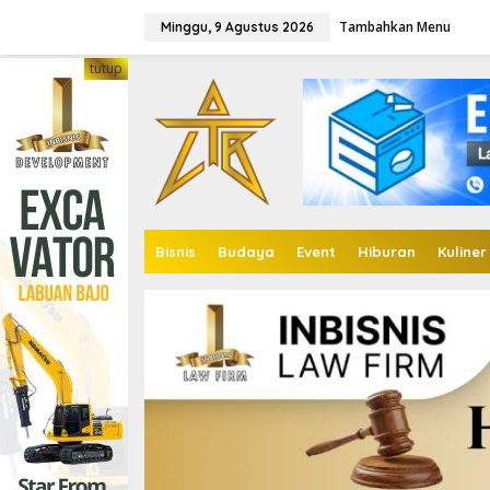
Lewati
ke
Tambahkan Menu
Minggu, 9 Agustus 2026
konten
tutup
Bisnis
Budaya
Event
Hiburan
Kuliner