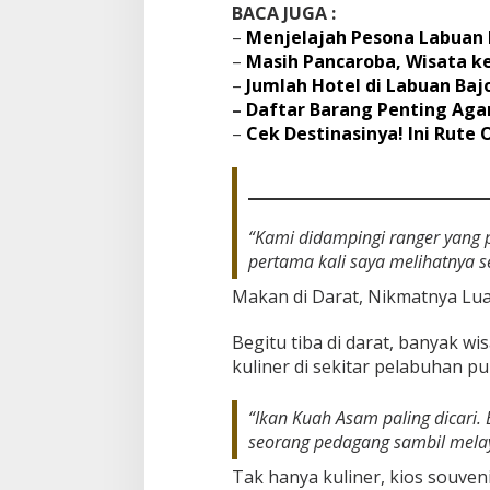
BACA JUGA :
–
Menjelajah Pesona Labuan
–
Masih Pancaroba, Wisata k
–
Jumlah Hotel di Labuan Baj
–
Daftar Barang Penting Aga
–
Cek Destinasinya! Ini Rute
“Kami didampingi ranger yang p
pertama kali saya melihatnya s
Makan di Darat, Nikmatnya Lua
Begitu tiba di darat, banyak 
kuliner di sekitar pelabuhan p
“Ikan Kuah Asam paling dicari.
seorang pedagang sambil melaya
Tak hanya kuliner, kios souven