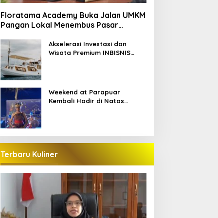
Floratama Academy Buka Jalan UMKM
Pangan Lokal Menembus Pasar
Pariwisata Labuan Bajo
Akselerasi Investasi dan
Wisata Premium INBISNIS
Group bersama LABAHO
Weekend at Parapuar
Kembali Hadir di Natas
Parapuar
Terbaru Kuliner