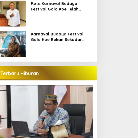
Bajo
Rute Karnaval Budaya
Festival Golo Koe Telah
Ditetapkan, Ini Jalurnya
Karnaval Budaya Festival
Golo Koe Bukan Sekadar
Parade, tetapi Doa Bersama
Terbaru Hiburan