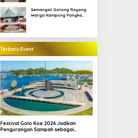
Semangat Gotong Royong
Warga Kampung Pangka
Sambut Penti Weki Peso Beo,
Merawat Warisan Leluhur
Manggarai
Terbaru Event
Festival Golo Koe 2026 Jadikan
Pengurangan Sampah sebagai
Gerakan Bersama Warga Labuan