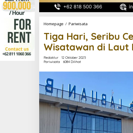
Tiga
Homepage
/
Pariwisata
Hari,
Tiga Hari, Seribu C
Seribu
Cerita:
Wisatawan di Laut
Petualangan
Wisatawan
di
Redaktur
12 Oktober 2025
Laut
Pariwisata
6084 Dilihat
Labuan
Bajo