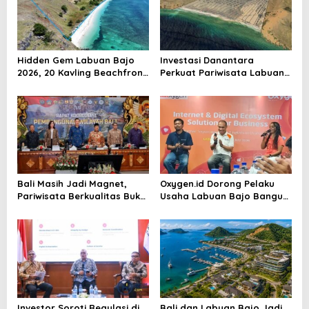
i
p
o
Hidden Gem Labuan Bajo
Investasi Danantara
s
2026, 20 Kavling Beachfront
Perkuat Pariwisata Labuan
Seraya Besar Siap Dibuka
Bajo dan Peluang Properti
Premium
Bali Masih Jadi Magnet,
Oxygen.id Dorong Pelaku
Pariwisata Berkualitas Buka
Usaha Labuan Bajo Bangun
Peluang Investasi Baru
Ekosistem Digital Bisnis
Investor Soroti Regulasi di
Bali dan Labuan Bajo Jadi