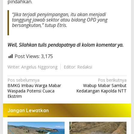
pindahkan.
“Jika terjadi penyimpangan, itu akan menjadi
tanggung jawab sektor atau bidang OPD yang
bersangkutan,” tutup Etris.
Well, Silahkan tulis pendapatnya di kolom komentar ya.
Post Views:
3,175
Writer: Angelus Nggorong
Editor: Redaksi
N
Pos sebelumnya
Pos berikutnya
BMKG Imbau Warga Mabar
Wabup Mabar Sambut
a
Waspada Potensi Cuaca
Kedatangan Kapolda NTT
v
Ekstrim
i
Jangan Lewatkan
g
a
s