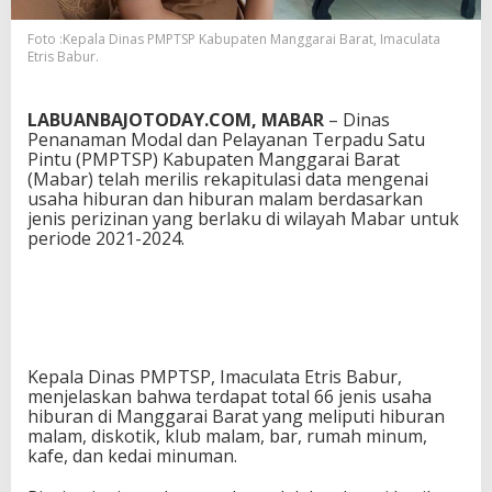
6
J
Foto :Kepala Dinas PMPTSP Kabupaten Manggarai Barat, Imaculata
e
Etris Babur.
n
i
s
LABUANBAJOTODAY.COM, MABAR
– Dinas
U
Penanaman Modal dan Pelayanan Terpadu Satu
s
Pintu (PMPTSP) Kabupaten Manggarai Barat
a
(Mabar) telah merilis rekapitulasi data mengenai
h
usaha hiburan dan hiburan malam berdasarkan
a
jenis perizinan yang berlaku di wilayah Mabar untuk
2
periode 2021-2024.
T
a
h
u
n
T
e
Kepala Dinas PMPTSP, Imaculata Etris Babur,
r
menjelaskan bahwa terdapat total 66 jenis usaha
a
hiburan di Manggarai Barat yang meliputi hiburan
k
malam, diskotik, klub malam, bar, rumah minum,
h
kafe, dan kedai minuman.
i
r