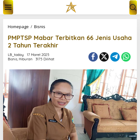
L
e
w
a
t
P
Homepage
/
Bisnis
i
M
k
PMPTSP Mabar Terbitkan 66 Jenis Usaha
P
e
T
2 Tahun Terakhir
k
S
o
P
LB_today
17 Maret 2025
n
Bisnis
,
Hiburan
3175 Dilihat
M
t
a
e
b
n
a
r
T
e
r
b
i
t
k
a
n
6