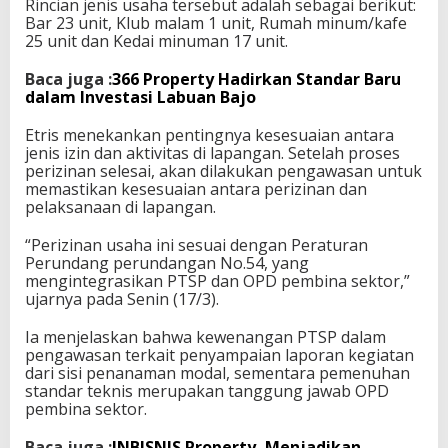
Rincian jenis usaha tersebut adalah sebagai berikut:
Bar 23 unit, Klub malam 1 unit, Rumah minum/kafe
25 unit dan Kedai minuman 17 unit.
Baca juga :
366 Property Hadirkan Standar Baru
dalam Investasi Labuan Bajo
Etris menekankan pentingnya kesesuaian antara
jenis izin dan aktivitas di lapangan. Setelah proses
perizinan selesai, akan dilakukan pengawasan untuk
memastikan kesesuaian antara perizinan dan
pelaksanaan di lapangan.
“Perizinan usaha ini sesuai dengan Peraturan
Perundang perundangan No.54, yang
mengintegrasikan PTSP dan OPD pembina sektor,”
ujarnya pada Senin (17/3).
Ia menjelaskan bahwa kewenangan PTSP dalam
pengawasan terkait penyampaian laporan kegiatan
dari sisi penanaman modal, sementara pemenuhan
standar teknis merupakan tanggung jawab OPD
pembina sektor.
Baca juga :
INBISNIS Property, Menjadikan