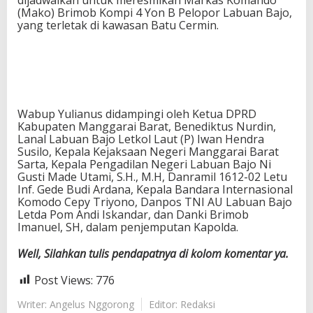
dijadwalkan untuk meresmikan Markas Komando
(Mako) Brimob Kompi 4 Yon B Pelopor Labuan Bajo,
yang terletak di kawasan Batu Cermin.
Wabup Yulianus didampingi oleh Ketua DPRD
Kabupaten Manggarai Barat, Benediktus Nurdin,
Lanal Labuan Bajo Letkol Laut (P) Iwan Hendra
Susilo, Kepala Kejaksaan Negeri Manggarai Barat
Sarta, Kepala Pengadilan Negeri Labuan Bajo Ni
Gusti Made Utami, S.H., M.H, Danramil 1612-02 Letu
Inf. Gede Budi Ardana, Kepala Bandara Internasional
Komodo Cepy Triyono, Danpos TNI AU Labuan Bajo
Letda Pom Andi Iskandar, dan Danki Brimob
Imanuel, SH, dalam penjemputan Kapolda.
Well, Silahkan tulis pendapatnya di kolom komentar ya.
Post Views:
776
Writer: Angelus Nggorong
Editor: Redaksi