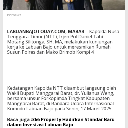
a
n
g
Istimewa
a
n
K
LABUANBAJOTODAY.COM, MABAR
– Kapolda Nusa
a
Tenggara Timur (NTT), Irjen Pol Daniel Tahi
p
Motang Silitonga, SH, MA, melakukan kunjungan
o
kerja ke Labuan Bajo untuk meresmikan Rumah
l
Susun Polres dan Mako Brimob Kompi 4.
d
a
N
T
T
Kedatangan Kapolda NTT disambut langsung oleh
Wakil Bupati Manggarai Barat, dr. Yulianus Weng,
bersama unsur Forkopimda Tingkat Kabupaten
Manggarai Barat, di Bandara Udara Internasional
Komodo Labuan Bajo pada Senin, 17 Maret 2025.
Baca juga :
366 Property Hadirkan Standar Baru
dalam Investasi Labuan Bajo