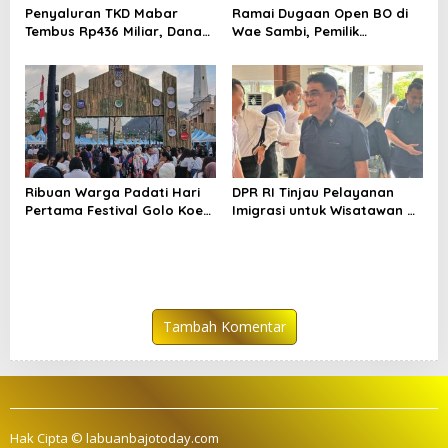
Penyaluran TKD Mabar
Ramai Dugaan Open BO di
Tembus Rp436 Miliar, Dana
Wae Sambi, Pemilik
Desa Tertinggi
Penginapan Beri Klarifikasi
Ribuan Warga Padati Hari
DPR RI Tinjau Pelayanan
Pertama Festival Golo Koe
Imigrasi untuk Wisatawan di
2025
Labuan Bajo
Tambah Komentar
Hak Cipta © labuanbajotoday.com