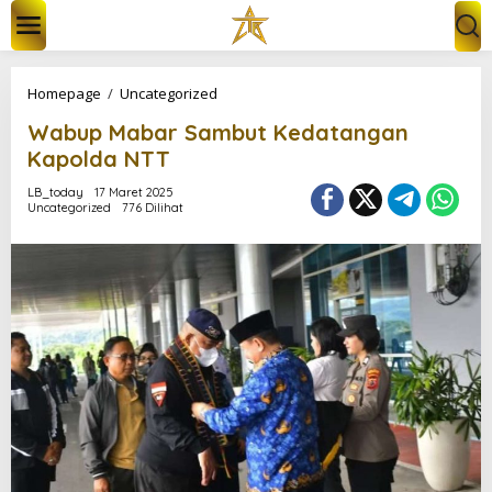
L
e
w
a
t
W
Homepage
/
Uncategorized
i
a
k
Wabup Mabar Sambut Kedatangan
b
e
u
Kapolda NTT
k
p
o
M
LB_today
17 Maret 2025
n
Uncategorized
776 Dilihat
a
t
b
e
a
n
r
S
a
m
b
u
t
K
e
d
a
t