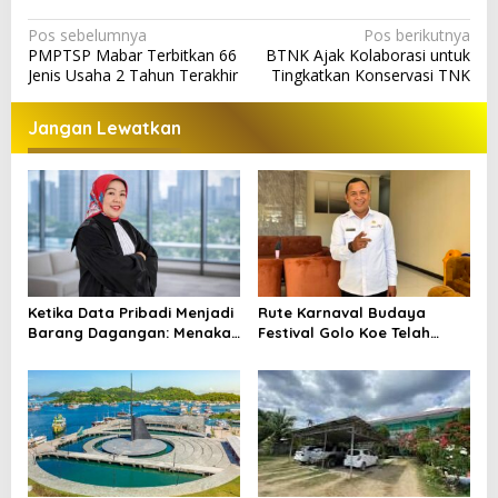
N
Pos sebelumnya
Pos berikutnya
PMPTSP Mabar Terbitkan 66
BTNK Ajak Kolaborasi untuk
a
Jenis Usaha 2 Tahun Terakhir
Tingkatkan Konservasi TNK
v
i
Jangan Lewatkan
g
a
s
i
p
o
Ketika Data Pribadi Menjadi
Rute Karnaval Budaya
Barang Dagangan: Menakar
Festival Golo Koe Telah
s
Perlindungan Hukum dalam
Ditetapkan, Ini Jalurnya
KUHP Baru, UU Perlindungan
Data Pribadi, dan UU ITE