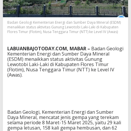
a
k
i
-
Badan Geologi Kementerian Energi dan Sumber Daya Mineral (ESDM)
L
menaikkan status aktivitas Gunung Lewotobi Laki-Laki di Kabupaten
a
Flores Timur (Flotim), Nusa Tenggara Timur (NTT) ke Level IV (Awas)
k
i
n
LABUANBAJOTODAY.COM, MABAR –
Badan Geologi
a
Kementerian Energi dan Sumber Daya Mineral
i
(ESDM) menaikkan status aktivitas Gunung
k
Lewotobi Laki-Laki di Kabupaten Flores Timur
l
(Flotim), Nusa Tenggara Timur (NTT) ke Level IV
e
(Awas).
v
e
l
I
V
/
A
Badan Geologi, Kementerian Energi dan Sumber
w
Daya Mineral, mencatat jenis gempa yang terekam
a
selama periode 8 Maret-15 Maret 2025, yaitu 29 kali
s
gempa letusan, 158 kali gempa hembusan, dan 62