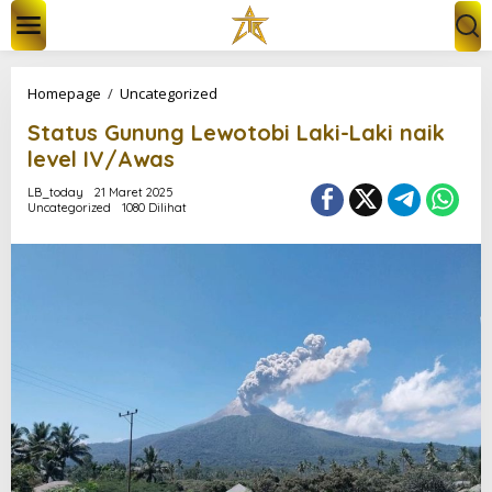
L
e
w
a
t
S
Homepage
/
Uncategorized
i
t
k
Status Gunung Lewotobi Laki-Laki naik
a
e
t
level IV/Awas
k
u
o
s
LB_today
21 Maret 2025
n
Uncategorized
1080 Dilihat
G
t
u
e
n
n
u
n
g
L
e
w
o
t
o
b
i
L