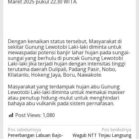
Maret 2025 pukul 22.30 WITA.
Dengan kenaikan status tersebut, Masyarakat di
sekitar Gunung Lewotobi Laki-laki diminta untuk
mewaspadai potensi banjir lahar hujan pada sungai-
sungai yang berhulu di puncak Gunung Lewotobi
Laki-laki jika terjadi hujan dengan intensitas tinggi
terutama daerah Dulipali, Padang Pasir, Nobo,
KIlatanlo, Hokeng Jaya, Boru, Nawakote.
Masyarakat yang terdampak hujan abu Gunung
Lewotobi Laki-laki diminta untuk memakai masker
atau penutup hidung-mulut untuk menghindari
bahaya abu vulkanik pada sistem pernafasan.
Post Views:
1,080
N
Pos sebelumnya
Pos berikutnya
Penerbangan Labuan Bajo-
Wagub NTT Tinjau Langsung