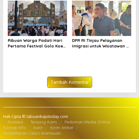
Ribuan Warga Padati Hari
DPR RI Tinjau Pelayanan
Pertama Festival Golo Koe
Imigrasi untuk Wisatawan di
2025
Labuan Bajo
Tambah Komentar
Hak Cipta © labuanbajotoday.com
Redaksi
Tentang Kami
Pedoman Media Online
Kontak Info
Karir
Kirim Artikel
Pendaftaran Calon Wartawan