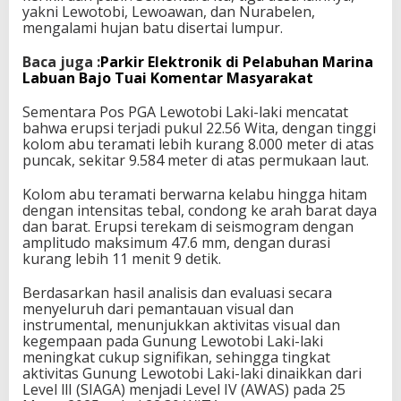
yakni Lewotobi, Lewoawan, dan Nurabelen,
mengalami hujan batu disertai lumpur.
Baca juga :
Parkir Elektronik di Pelabuhan Marina
Labuan Bajo Tuai Komentar Masyarakat
Sementara Pos PGA Lewotobi Laki-laki mencatat
bahwa erupsi terjadi pukul 22.56 Wita, dengan tinggi
kolom abu teramati lebih kurang 8.000 meter di atas
puncak, sekitar 9.584 meter di atas permukaan laut.
Kolom abu teramati berwarna kelabu hingga hitam
dengan intensitas tebal, condong ke arah barat daya
dan barat. Erupsi terekam di seismogram dengan
amplitudo maksimum 47.6 mm, dengan durasi
kurang lebih 11 menit 9 detik.
Berdasarkan hasil analisis dan evaluasi secara
menyeluruh dari pemantauan visual dan
instrumental, menunjukkan aktivitas visual dan
kegempaan pada Gunung Lewotobi Laki-laki
meningkat cukup signifikan, sehingga tingkat
aktivitas Gunung Lewotobi Laki-laki dinaikkan dari
Level llI (SIAGA) menjadi Level IV (AWAS) pada 25