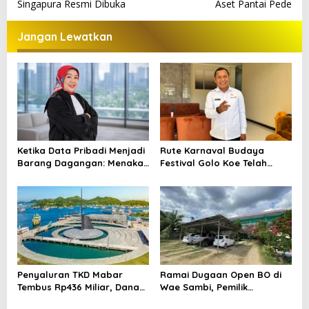
a
Singapura Resmi Dibuka
Aset Pantai Pede
v
i
Jangan Lewatkan
g
a
s
i
p
o
Ketika Data Pribadi Menjadi
Rute Karnaval Budaya
Barang Dagangan: Menakar
Festival Golo Koe Telah
s
Perlindungan Hukum dalam
Ditetapkan, Ini Jalurnya
KUHP Baru, UU Perlindungan
Data Pribadi, dan UU ITE
Penyaluran TKD Mabar
Ramai Dugaan Open BO di
Tembus Rp436 Miliar, Dana
Wae Sambi, Pemilik
Desa Tertinggi
Penginapan Beri Klarifikasi