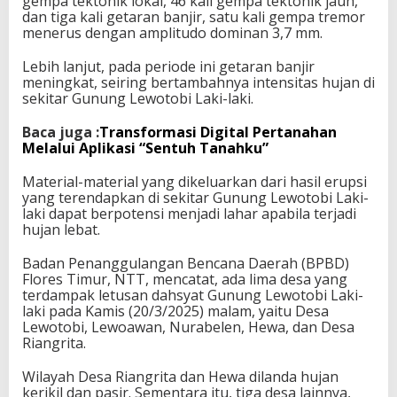
gempa tektonik lokal, 46 kali gempa tektonik jauh,
dan tiga kali getaran banjir, satu kali gempa tremor
menerus dengan amplitudo dominan 3,7 mm.
Lebih lanjut, pada periode ini getaran banjir
meningkat, seiring bertambahnya intensitas hujan di
sekitar Gunung Lewotobi Laki-laki.
Baca juga :
Transformasi Digital Pertanahan
Melalui Aplikasi “Sentuh Tanahku”
Material-material yang dikeluarkan dari hasil erupsi
yang terendapkan di sekitar Gunung Lewotobi Laki-
laki dapat berpotensi menjadi lahar apabila terjadi
hujan lebat.
Badan Penanggulangan Bencana Daerah (BPBD)
Flores Timur, NTT, mencatat, ada lima desa yang
terdampak letusan dahsyat Gunung Lewotobi Laki-
laki pada Kamis (20/3/2025) malam, yaitu Desa
Lewotobi, Lewoawan, Nurabelen, Hewa, dan Desa
Riangrita.
Wilayah Desa Riangrita dan Hewa dilanda hujan
kerikil dan pasir. Sementara itu, tiga desa lainnya,