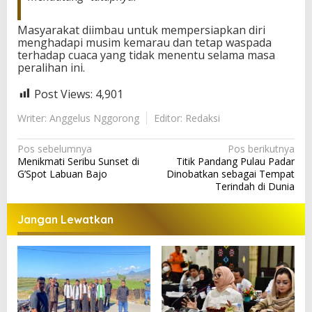
Masyarakat diimbau untuk mempersiapkan diri
menghadapi musim kemarau dan tetap waspada
terhadap cuaca yang tidak menentu selama masa
peralihan ini.
Post Views:
4,901
Writer: Anggelus Nggorong
Editor: Redaksi
N
Pos sebelumnya
Pos berikutnya
Menikmati Seribu Sunset di
Titik Pandang Pulau Padar
a
G’Spot Labuan Bajo
Dinobatkan sebagai Tempat
v
Terindah di Dunia
i
Jangan Lewatkan
g
a
s
i
p