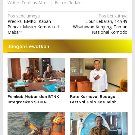
Writer: Teofilus Afres
Editor: Redaksi
N
Pos sebelumnya
Pos berikutnya
Prediksi BMKG: Kapan
Libur Lebaran, 14.949
a
Puncak Musim Kemarau di
Wisatawan Kunjungi Taman
v
Mabar?
Nasional Komodo
i
Jangan Lewatkan
g
a
s
i
p
o
Pemkab Mabar dan BTNK
Rute Karnaval Budaya
s
Integrasikan SIORA-
Festival Golo Koe Telah
Gendang Mabar
Ditetapkan, Ini Jalurnya