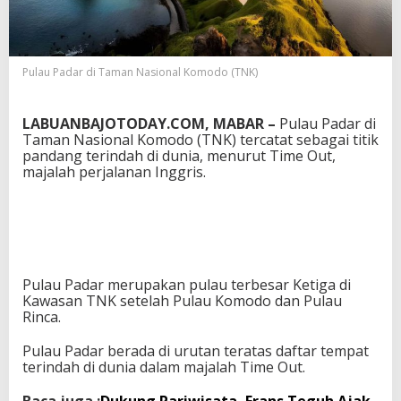
r
D
i
n
Pulau Padar di Taman Nasional Komodo (TNK)
o
b
a
LABUANBAJOTODAY.COM, MABAR –
Pulau Padar di
t
Taman Nasional Komodo (TNK) tercatat sebagai titik
k
pandang terindah di dunia, menurut Time Out,
a
majalah perjalanan Inggris.
n
s
e
b
a
g
a
Pulau Padar merupakan pulau terbesar Ketiga di
i
Kawasan TNK setelah Pulau Komodo dan Pulau
T
Rinca.
e
m
Pulau Padar berada di urutan teratas daftar tempat
p
terindah di dunia dalam majalah Time Out.
a
t
T