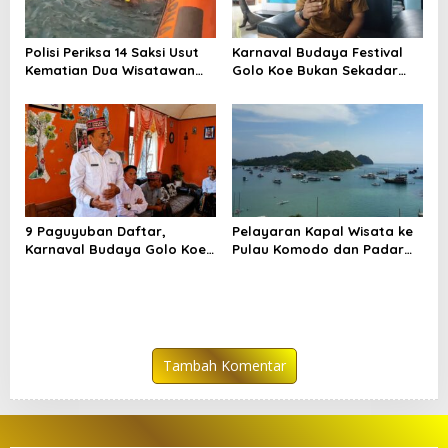
Polisi Periksa 14 Saksi Usut
Karnaval Budaya Festival
Kematian Dua Wisatawan
Golo Koe Bukan Sekadar
China di Pulau Kelor
Parade, tetapi Doa
Bersama
9 Paguyuban Daftar,
Pelayaran Kapal Wisata ke
Karnaval Budaya Golo Koe
Pulau Komodo dan Padar
Buka Pendaftaran hingga 7
Dibatasi hingga 29 Juli
Agustus
Tambah Komentar