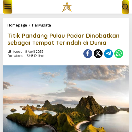
L
e
w
a
t
T
Homepage
/
Pariwisata
i
i
k
Titik Pandang Pulau Padar Dinobatkan
t
e
i
sebagai Tempat Terindah di Dunia
k
k
o
P
LB_today
8 April 2025
n
Pariwisata
7248 Dilihat
a
t
n
e
d
n
a
n
g
P
u
l
a
u
P
a
d
a