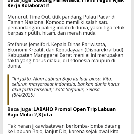
Baca juga :
Dukung Pariwisata, Frans Teguh Ajak
e
Kerja Kolaboratif
r
i
Menurut Time Out, titik pandang Pulau Padar di
n
Taman Nasional Komodo memiliki salah satu
d
pemandangan paling indah di dunia, yakni tiga teluk
a
berpasir putih, hitam, dan merah muda.
h
d
Stefanus Jemsifori, Kepala Dinas Pariwisata,
i
Ekonomi Kreatif, dan Kebudayaan (Disparekrafbud)
D
Kabupaten Manggarai Barat menilai ini merupakan
u
fakta yang harus diakui, di Indonesia maupun di
n
dunia.
i
a
“Ini fakta. Alam Labuan Bajo itu luar biasa. Kita,
seluruh masyarakat Indonesia, bahkan dunia harus
akui fakta tersebut,” kata Stefanus, Selasa
(8/4/2025).
Baca juga :
LABAHO Promo! Open Trip Labuan
Bajo Mulai 2,8 Juta
Tak heran jika wisatawan berlomba-lomba datang
ke Labuan Bajo, lanjut Dia, karena sejak awal kita