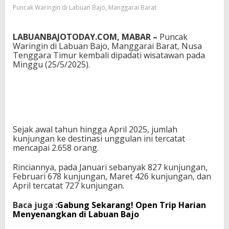
P
Puncak Waringin di Labuan Bajo, Manggarai Barat
o
p
u
LABUANBAJOTODAY.COM, MABAR –
Puncak
l
Waringin di Labuan Bajo, Manggarai Barat, Nusa
e
Tenggara Timur kembali dipadati wisatawan pada
r
Minggu (25/5/2025).
Sejak awal tahun hingga April 2025, jumlah
kunjungan ke destinasi unggulan ini tercatat
mencapai 2.658 orang.
Rinciannya, pada Januari sebanyak 827 kunjungan,
Februari 678 kunjungan, Maret 426 kunjungan, dan
April tercatat 727 kunjungan.
Baca juga :
Gabung Sekarang! Open Trip Harian
Menyenangkan di Labuan Bajo