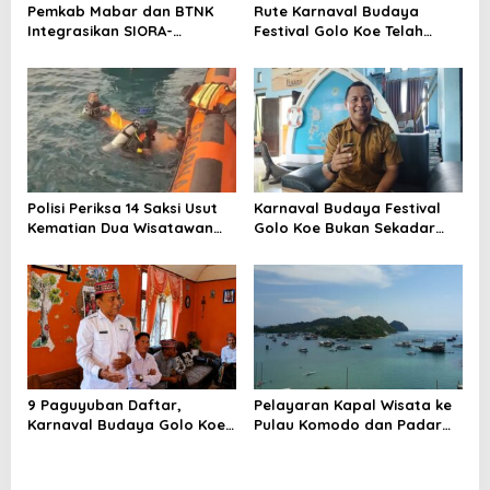
o
Pemkab Mabar dan BTNK
Rute Karnaval Budaya
Integrasikan SIORA-
Festival Golo Koe Telah
s
Gendang Mabar
Ditetapkan, Ini Jalurnya
Polisi Periksa 14 Saksi Usut
Karnaval Budaya Festival
Kematian Dua Wisatawan
Golo Koe Bukan Sekadar
China di Pulau Kelor
Parade, tetapi Doa
Bersama
9 Paguyuban Daftar,
Pelayaran Kapal Wisata ke
Karnaval Budaya Golo Koe
Pulau Komodo dan Padar
Buka Pendaftaran hingga 7
Dibatasi hingga 29 Juli
Agustus