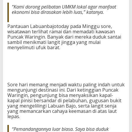
“Kami dorong pelibatan UMKM lokal agar manfaat
ekonomi bisa dirasakan lebih luas,” katanya.
Pantauan Labuanbajotoday pada Minggu sore,
wisatawan terlihat ramai dan memadati kawasan
Puncak Waringin. Banyak dari mereka duduk santai
sambil menikmati langit jingga yang mulai
menyelimuti ufuk barat.
Sore hari memang menjadi waktu paling indah untuk
mengunjungi destinasi ini. Dari ketinggian Puncak
Waringin, pengunjung bisa menyaksikan kapal-
kapal pinisi bersandar di pelabuhan, gugusan bukit
yang mengelilingi Labuan Bajo, serta langit senja
yang memancarkan cahaya keemasan di atas laut
lepas.
“Pemandangannya luar biasa. Saya bisa duduk