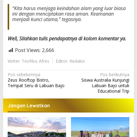
“Kita harus menjaga keindahan alam yang luar biasa
ini dengan menciptakan rasa aman. Keamanan
menjadi kunci utama,” tegasnya.
Well, Silahkan tulis pendapatnya di kolom komentar ya.
Post Views:
2,666
Writer: Teofilus Afres
Editor: Redaksi
N
Pos sebelumnya
Pos berikutnya
Zeus Rooftop Bistro,
Siswa Australia Kunjungi
a
Tempat Seru di Labuan Bajo
Labuan Bajo untuk
v
Educational Trip
i
Jangan Lewatkan
g
a
s
i