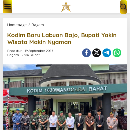
L
e
w
a
t
K
Homepage
/
Ragam
i
o
k
Kodim Baru Labuan Bajo, Bupati Yakin
d
e
i
Wisata Makin Nyaman
k
m
o
B
Redaktur
19 September 2025
n
Ragam
2666 Dilihat
a
t
r
e
u
n
L
a
b
u
a
n
B
a
j
o
,
B