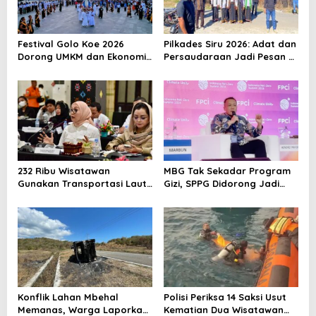
p
o
Festival Golo Koe 2026
Pilkades Siru 2026: Adat dan
s
Dorong UMKM dan Ekonomi
Persaudaraan Jadi Pesan di
Kreatif Labuan Bajo, Prosesi
Tengah Kontestasi
Laut Jadi Puncak Acara
232 Ribu Wisatawan
MBG Tak Sekadar Program
Gunakan Transportasi Laut
Gizi, SPPG Didorong Jadi
di Labuan Bajo, DPR Minta
Mesin Ekonomi Sirkular
Keselamatan Jadi Prioritas
Konflik Lahan Mbehal
Polisi Periksa 14 Saksi Usut
Memanas, Warga Laporkan
Kematian Dua Wisatawan