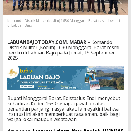
u
p
a
t
Komando Distrik Militer (Kodim) 1630 Manggarai Barat resmi berdiri
i
di Labuan Bajo
Y
a
k
LABUANBAJOTODAY.COM, MABAR –
Komando
i
Distrik Militer (Kodim) 1630 Manggarai Barat resmi
n
berdiri di Labuan Bajo pada Jumat, 19 September
W
2025.
i
s
a
t
a
M
a
Bupati Manggarai Barat, Edistasius Endi, menyebut
k
kehadiran Kodim 1630 sebagai jawaban atas
i
penantian panjang masyarakat. Ia meyakini bahwa
n
institusi ini akan memperkuat rasa aman, baik bagi
N
warga lokal maupun wisatawan.
y
a
Baca juga :
Imigrasi Labuan Bajo Bentuk TIMPORA
m