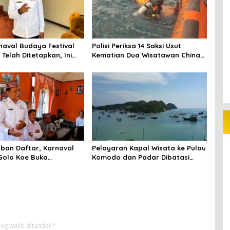
naval Budaya Festival
Polisi Periksa 14 Saksi Usut
Telah Ditetapkan, Ini
Kematian Dua Wisatawan China
di Pulau Kelor
ban Daftar, Karnaval
Pelayaran Kapal Wisata ke Pulau
Golo Koe Buka
Komodo dan Padar Dibatasi
ran hingga 7 Agustus
hingga 29 Juli
ng wajib ditandai
*