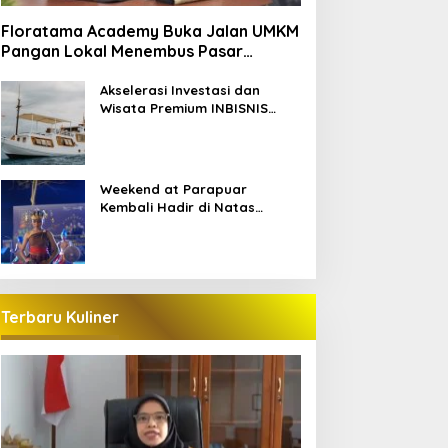
Floratama Academy Buka Jalan UMKM
Pangan Lokal Menembus Pasar
Pariwisata Labuan Bajo
Akselerasi Investasi dan
Wisata Premium INBISNIS
Group bersama LABAHO
Weekend at Parapuar
Kembali Hadir di Natas
Parapuar
Terbaru Kuliner