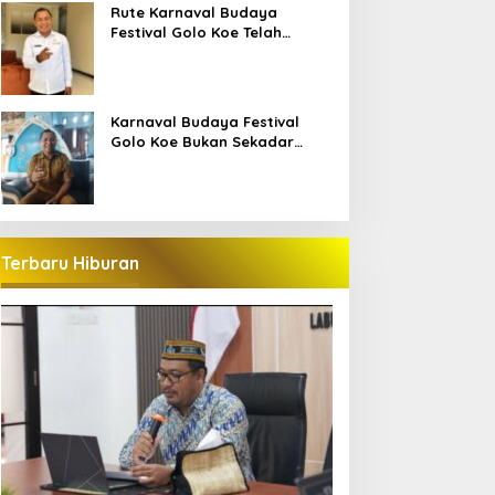
Bajo
Rute Karnaval Budaya
Festival Golo Koe Telah
Ditetapkan, Ini Jalurnya
Karnaval Budaya Festival
Golo Koe Bukan Sekadar
Parade, tetapi Doa Bersama
Terbaru Hiburan