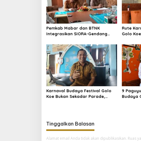
Pemkab Mabar dan BTNK
Rute Kar
Integrasikan SIORA-Gendang
Golo Koe 
Mabar
Jalurnya
Karnaval Budaya Festival Golo
9 Paguyu
Koe Bukan Sekadar Parade,
Budaya 
tetapi Doa Bersama
Pendafta
Tinggalkan Balasan
Alamat email Anda tidak akan dipublikasikan.
Ruas ya