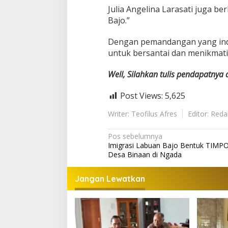
Julia Angelina Larasati juga b
Bajo.”
Dengan pemandangan yang inda
untuk bersantai dan menikmat
Well, Silahkan tulis pendapatnya
Post Views:
5,625
Writer: Teofilus Afres
Editor: Reda
Navigasi
Pos sebelumnya
Imigrasi Labuan Bajo Bentuk TIMP
pos
Desa Binaan di Ngada
Jangan Lewatkan