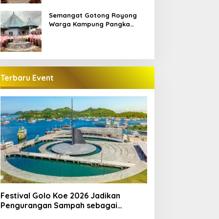
Semangat Gotong Royong
Warga Kampung Pangka
Sambut Penti Weki Peso Beo,
Merawat Warisan Leluhur
Manggarai
Terbaru Event
Festival Golo Koe 2026 Jadikan
Pengurangan Sampah sebagai
Gerakan Bersama Warga Labuan