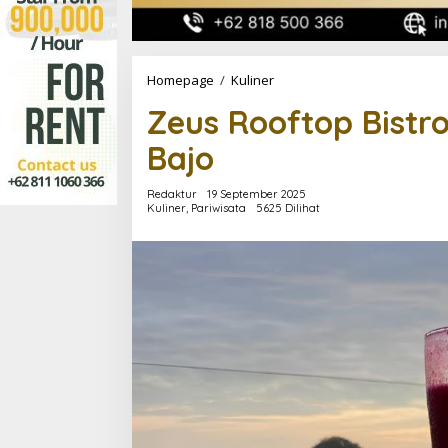
Zeus
Homepage
/
Kuliner
Rooftop
Zeus Rooftop Bistr
Bistro,
Tempat
Bajo
Seru
di
Labuan
Redaktur
19 September 2025
Bajo
Kuliner
,
Pariwisata
5625 Dilihat