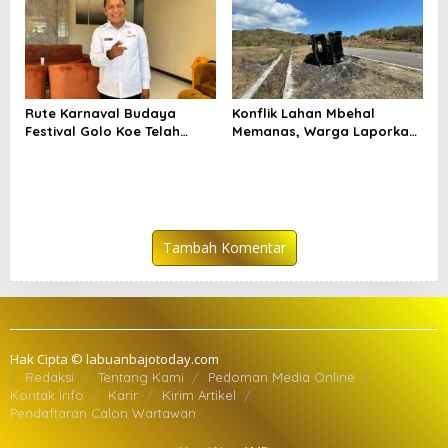
Bajo
Rute Karnaval Budaya
Konflik Lahan Mbehal
Festival Golo Koe Telah
Memanas, Warga Laporkan
Ditetapkan, Ini Jalurnya
Pembakaran Aset
Tambah Komentar
Hak Cipta © labuanbajotoday.com
Redaksi
Tentang Kami
Pedoman Media Online
Kontak Info
Karir
Kirim Artikel
Pendaftaran Calon Wartawan