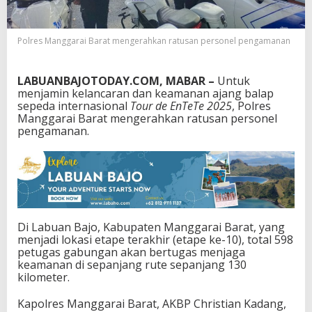
T
e
T
Polres Manggarai Barat mengerahkan ratusan personel pengamanan
e
d
i
​LABUANBAJOTODAY.COM, MABAR –
Untuk
L
menjamin kelancaran dan keamanan ajang balap
a
sepeda internasional
Tour de EnTeTe 2025
, Polres
b
Manggarai Barat mengerahkan ratusan personel
u
pengamanan.
a
n
B
a
j
o
Di Labuan Bajo, Kabupaten Manggarai Barat, yang
menjadi lokasi etape terakhir (etape ke-10), total 598
petugas gabungan akan bertugas menjaga
keamanan di sepanjang rute sepanjang 130
kilometer.
Kapolres Manggarai Barat, AKBP Christian Kadang,