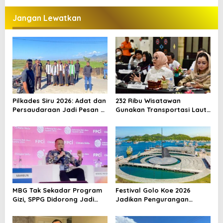
i
Jangan Lewatkan
g
a
s
i
p
o
Pilkades Siru 2026: Adat dan
232 Ribu Wisatawan
s
Persaudaraan Jadi Pesan di
Gunakan Transportasi Laut
Tengah Kontestasi
di Labuan Bajo, DPR Minta
Keselamatan Jadi Prioritas
MBG Tak Sekadar Program
Festival Golo Koe 2026
Gizi, SPPG Didorong Jadi
Jadikan Pengurangan
Mesin Ekonomi Sirkular
Sampah sebagai Gerakan
Bersama Warga Labuan