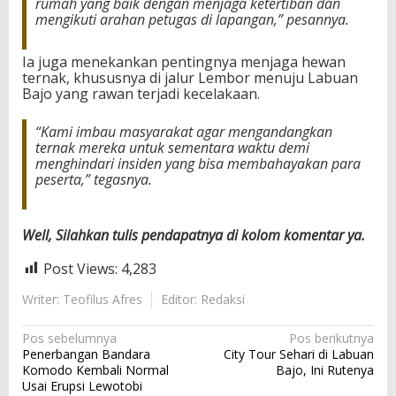
rumah yang baik dengan menjaga ketertiban dan
mengikuti arahan petugas di lapangan,” pesannya.
Ia juga menekankan pentingnya menjaga hewan
ternak, khususnya di jalur Lembor menuju Labuan
Bajo yang rawan terjadi kecelakaan.
“Kami imbau masyarakat agar mengandangkan
ternak mereka untuk sementara waktu demi
menghindari insiden yang bisa membahayakan para
peserta,” tegasnya.
Well, Silahkan tulis pendapatnya di kolom komentar ya.
Post Views:
4,283
Writer: Teofilus Afres
Editor: Redaksi
N
Pos sebelumnya
Pos berikutnya
Penerbangan Bandara
City Tour Sehari di Labuan
a
Komodo Kembali Normal
Bajo, Ini Rutenya
v
Usai Erupsi Lewotobi