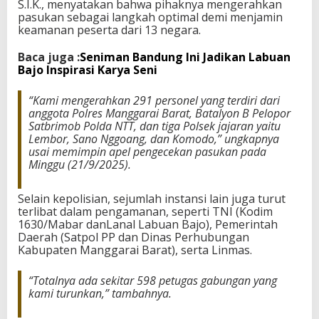
S.I.K., menyatakan bahwa pihaknya mengerahkan
pasukan sebagai langkah optimal demi menjamin
keamanan peserta dari 13 negara.
Baca juga :
Seniman Bandung Ini Jadikan Labuan
Bajo Inspirasi Karya Seni
“Kami mengerahkan 291 personel yang terdiri dari
anggota Polres Manggarai Barat, Batalyon B Pelopor
Satbrimob Polda NTT, dan tiga Polsek jajaran yaitu
Lembor, Sano Nggoang, dan Komodo,” ungkapnya
usai memimpin apel pengecekan pasukan pada
Minggu (21/9/2025).
Selain kepolisian, sejumlah instansi lain juga turut
terlibat dalam pengamanan, seperti TNI (Kodim
1630/Mabar danLanal Labuan Bajo), Pemerintah
Daerah (Satpol PP dan Dinas Perhubungan
Kabupaten Manggarai Barat), serta Linmas.
“Totalnya ada sekitar 598 petugas gabungan yang
kami turunkan,” tambahnya.