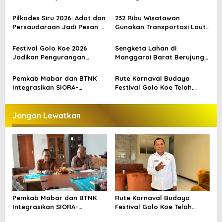
Kejahatan
Kreatif Labuan Bajo, Prosesi
i
Laut Jadi Puncak Acara
Pilkades Siru 2026: Adat dan
232 Ribu Wisatawan
p
Persaudaraan Jadi Pesan di
Gunakan Transportasi Laut
Tengah Kontestasi
di Labuan Bajo, DPR Minta
o
Keselamatan Jadi Prioritas
Festival Golo Koe 2026
Sengketa Lahan di
s
Jadikan Pengurangan
Manggarai Barat Berujung
Sampah sebagai Gerakan
Bentrokan, Kendaraan dan
Bersama Warga Labuan
Pondok Dibakar
Pemkab Mabar dan BTNK
Rute Karnaval Budaya
Bajo
Integrasikan SIORA-
Festival Golo Koe Telah
Gendang Mabar
Ditetapkan, Ini Jalurnya
Jangan Lewatkan
Pemkab Mabar dan BTNK
Rute Karnaval Budaya
Integrasikan SIORA-
Festival Golo Koe Telah
Gendang Mabar
Ditetapkan, Ini Jalurnya