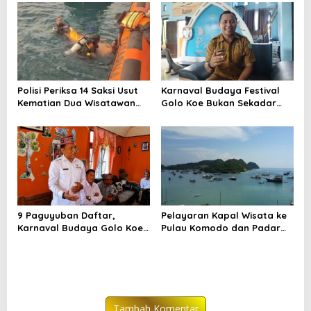
Polisi Periksa 14 Saksi Usut
Karnaval Budaya Festival
Kematian Dua Wisatawan
Golo Koe Bukan Sekadar
China di Pulau Kelor
Parade, tetapi Doa
Bersama
9 Paguyuban Daftar,
Pelayaran Kapal Wisata ke
Karnaval Budaya Golo Koe
Pulau Komodo dan Padar
Buka Pendaftaran hingga 7
Dibatasi hingga 29 Juli
Agustus
Tambah Komentar