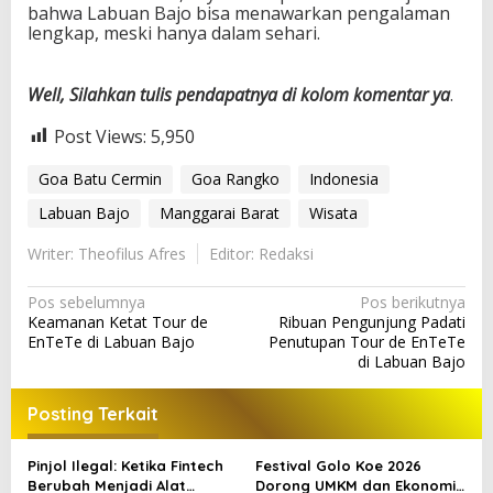
bahwa Labuan Bajo bisa menawarkan pengalaman
lengkap, meski hanya dalam sehari.
Well, Silahkan tulis pendapatnya di kolom komentar ya
.
Post Views:
5,950
Goa Batu Cermin
Goa Rangko
Indonesia
Labuan Bajo
Manggarai Barat
Wisata
Writer: Theofilus Afres
Editor: Redaksi
N
Pos sebelumnya
Pos berikutnya
Keamanan Ketat Tour de
Ribuan Pengunjung Padati
a
EnTeTe di Labuan Bajo
Penutupan Tour de EnTeTe
v
di Labuan Bajo
i
Posting Terkait
g
a
Pinjol Ilegal: Ketika Fintech
Festival Golo Koe 2026
s
Berubah Menjadi Alat
Dorong UMKM dan Ekonomi