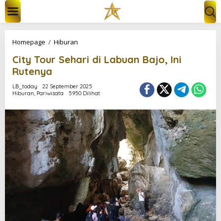
L
e
w
a
t
C
Homepage
/
Hiburan
i
i
k
City Tour Sehari di Labuan Bajo, Ini
t
e
y
Rutenya
k
T
o
o
LB_today
22 September 2025
n
Hiburan
,
Pariwisata
5950 Dilihat
u
t
r
e
S
n
e
h
a
r
i
d
i
L
a
b
u
a