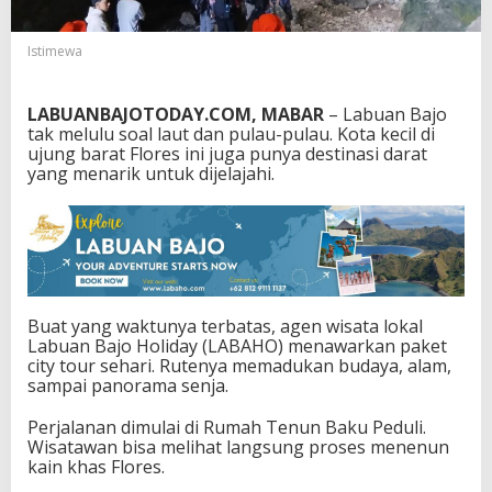
n
B
Istimewa
a
j
o
LABUANBAJOTODAY.COM, MABAR
– Labuan Bajo
,
tak melulu soal laut dan pulau-pulau. Kota kecil di
I
ujung barat Flores ini juga punya destinasi darat
n
yang menarik untuk dijelajahi.
i
R
u
t
e
n
y
a
Buat yang waktunya terbatas, agen wisata lokal
Labuan Bajo Holiday (LABAHO) menawarkan paket
city tour sehari. Rutenya memadukan budaya, alam,
sampai panorama senja.
Perjalanan dimulai di Rumah Tenun Baku Peduli.
Wisatawan bisa melihat langsung proses menenun
kain khas Flores.