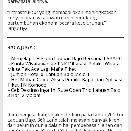
pariwisata lainnya.
“Infrastruktur yang memadai akan meningkatkan
kenyamanan wisatawan dan mendukung
pertumbuhan ekonomi secara keseluruhan,”
lanjutnya.
BACA JUGA :
–
Menjelajah Pesona Labuan Bajo Bersama LABAHO
–
Kuota Wisatawan ke TNK Dibatasi, Pelaku Wisata
Minta Tak Ada Lagi Mafia Tiket
–
Jumlah Hotel di Labuan Bajo Melejit
–
HPI Mabar: Cabut Akses Pemilik Kapal dari Aplikasi
Tiket TN Komodo
–
Cek Destinasinya! Ini Rute Open Trip Labuan Bajo
3 Hari 2 Malam
Rudi menjelaskan, sejak didirikan pada tahun 2019 di
Labuan Bajo, 366 Land telah melayani banyak klien
dari seluruh dunia dalam hal pembebasan lahan dan
pembangunan Resort, Villa, Hotel, Residence, Beach