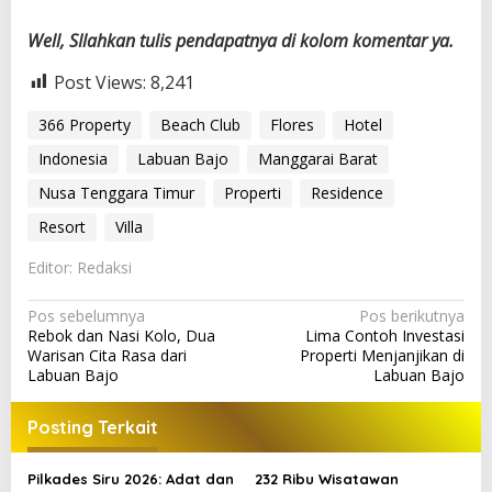
Well, SIlahkan tulis pendapatnya di kolom komentar ya.
Post Views:
8,241
366 Property
Beach Club
Flores
Hotel
Indonesia
Labuan Bajo
Manggarai Barat
Nusa Tenggara Timur
Properti
Residence
Resort
Villa
Editor: Redaksi
N
Pos sebelumnya
Pos berikutnya
Rebok dan Nasi Kolo, Dua
Lima Contoh Investasi
a
Warisan Cita Rasa dari
Properti Menjanjikan di
v
Labuan Bajo
Labuan Bajo
i
Posting Terkait
g
a
Pilkades Siru 2026: Adat dan
232 Ribu Wisatawan