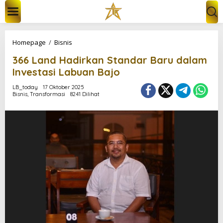
L
e
w
a
t
3
Homepage
/
Bisnis
i
6
k
366 Land Hadirkan Standar Baru dalam
6
e
L
Investasi Labuan Bajo
k
a
o
n
LB_today
17 Oktober 2025
n
Bisnis
,
Transformasi
8241 Dilihat
d
t
H
e
a
n
d
i
r
k
a
n
S
t
a
n
d
a