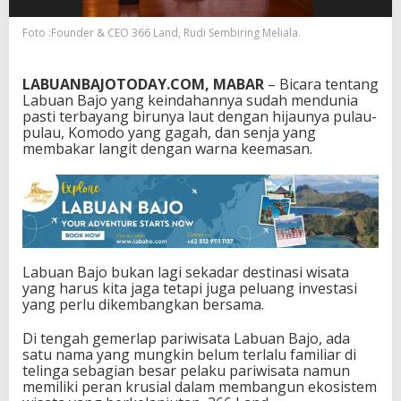
r
B
Foto :Founder & CEO 366 Land, Rudi Sembiring Meliala.
a
r
u
LABUANBAJOTODAY.COM, MABAR
– Bicara tentang
d
Labuan Bajo yang keindahannya sudah mendunia
a
pasti terbayang birunya laut dengan hijaunya pulau-
l
pulau, Komodo yang gagah, dan senja yang
a
membakar langit dengan warna keemasan.
m
I
n
v
e
s
t
a
Labuan Bajo bukan lagi sekadar destinasi wisata
s
yang harus kita jaga tetapi juga peluang investasi
i
yang perlu dikembangkan bersama.
L
a
Di tengah gemerlap pariwisata Labuan Bajo, ada
b
satu nama yang mungkin belum terlalu familiar di
u
telinga sebagian besar pelaku pariwisata namun
a
memiliki peran krusial dalam membangun ekosistem
n