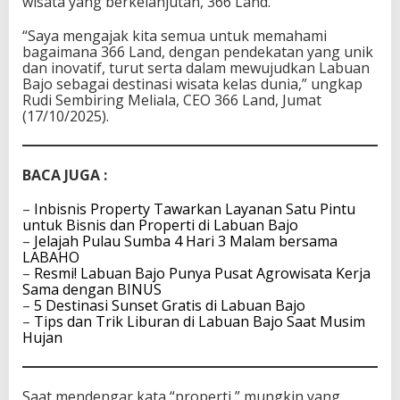
wisata yang berkelanjutan, 366 Land.
B
a
“Saya mengajak kita semua untuk memahami
j
bagaimana 366 Land, dengan pendekatan yang unik
o
dan inovatif, turut serta dalam mewujudkan Labuan
Bajo sebagai destinasi wisata kelas dunia,” ungkap
Rudi Sembiring Meliala, CEO 366 Land, Jumat
(17/10/2025).
BACA JUGA :
–
Inbisnis Property Tawarkan Layanan Satu Pintu
untuk Bisnis dan Properti di Labuan Bajo
–
Jelajah Pulau Sumba 4 Hari 3 Malam bersama
LABAHO
–
Resmi! Labuan Bajo Punya Pusat Agrowisata Kerja
Sama dengan BINUS
–
5 Destinasi Sunset Gratis di Labuan Bajo
–
Tips dan Trik Liburan di Labuan Bajo Saat Musim
Hujan
Saat mendengar kata “properti,” mungkin yang