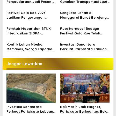
s
Persaudaraan Jadi Pesan di
Gunakan Transportasi Laut
Tengah Kontestasi
di Labuan Bajo, DPR Minta
i
Keselamatan Jadi Prioritas
Festival Golo Koe 2026
Sengketa Lahan di
p
Jadikan Pengurangan
Manggarai Barat Berujung
Sampah sebagai Gerakan
Bentrokan, Kendaraan dan
o
Bersama Warga Labuan
Pondok Dibakar
Pemkab Mabar dan BTNK
Rute Karnaval Budaya
s
Bajo
Integrasikan SIORA-
Festival Golo Koe Telah
Gendang Mabar
Ditetapkan, Ini Jalurnya
Konflik Lahan Mbehal
Investasi Danantara
Memanas, Warga Laporkan
Perkuat Pariwisata Labuan
Pembakaran Aset
Bajo dan Peluang Properti
Premium
Jangan Lewatkan
Investasi Danantara
Bali Masih Jadi Magnet,
Perkuat Pariwisata Labuan
Pariwisata Berkualitas Buka
Bajo dan Peluang Properti
Peluang Investasi Baru