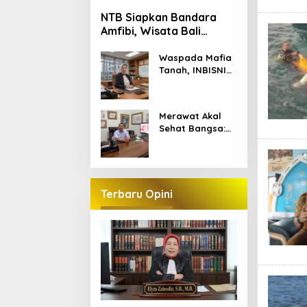
NTB Siapkan Bandara
Amfibi, Wisata Bali
hingga NTT Makin
Terhubung
Waspada Mafia
Tanah, INBISNIS
Law Firm Layani
Konsultasi dan
Penyuluhan
Merawat Akal
Hukum Gratis di
Sehat Bangsa:
Manggarai
GARANSI
Barat
Sediakan
Mimbar Digital
untuk Kritik yang
Berkelas
Terbaru Opini