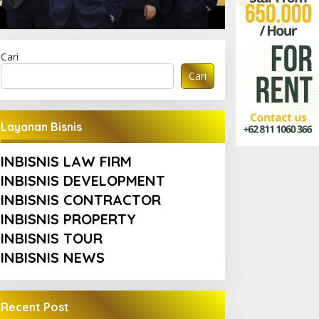
Cari
Cari
Layanan Bisnis
INBISNIS LAW FIRM
INBISNIS DEVELOPMENT
INBISNIS CONTRACTOR
Ragam
INBISNIS PROPERTY
232 Ribu Wisatawan Gunakan Tr
INBISNIS TOUR
INBISNIS NEWS
di Labuan Bajo, DPR Minta Kes
rioritas
Agustus 2026
Recent Post