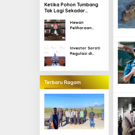
Ketika Pohon Tumbang
Tak Lagi Sekadar
Musibah: Menakar
Pertanggungjawaban
Hewan
Peliharaan
Hukum Dalam Kuhp Baru
Masuk
Pekarangan,
Siapa yang
Investor Soroti
Bertanggung
Regulasi di
Jawab?
Indonesia,
Implementasi
Dinilai Masih
Bermasalah
Terbaru Ragam