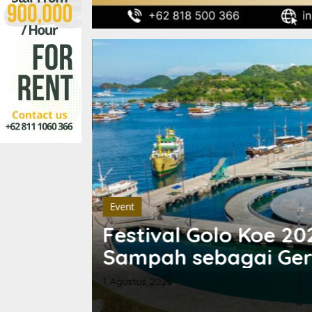
Budaya
,
Ragam
angan
Pilkades Siru 2026:
ga
Pesan di Tengah Kon
6 Agustus 2026