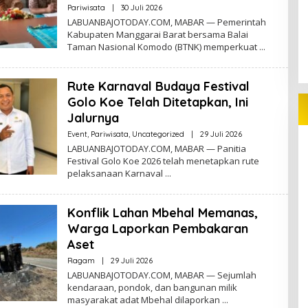
Oleh
Pariwisata
|
30 Juli 2026
Redaktur
LABUANBAJOTODAY.COM, MABAR — Pemerintah
Kabupaten Manggarai Barat bersama Balai
Taman Nasional Komodo (BTNK) memperkuat
Rute Karnaval Budaya Festival
Golo Koe Telah Ditetapkan, Ini
Jalurnya
Oleh
Event
,
Pariwisata
,
Uncategorized
|
29 Juli 2026
Redaktur
LABUANBAJOTODAY.COM, MABAR — Panitia
Festival Golo Koe 2026 telah menetapkan rute
pelaksanaan Karnaval
Konflik Lahan Mbehal Memanas,
Warga Laporkan Pembakaran
Aset
Oleh
Ragam
|
29 Juli 2026
Redaktur
LABUANBAJOTODAY.COM, MABAR — Sejumlah
kendaraan, pondok, dan bangunan milik
masyarakat adat Mbehal dilaporkan