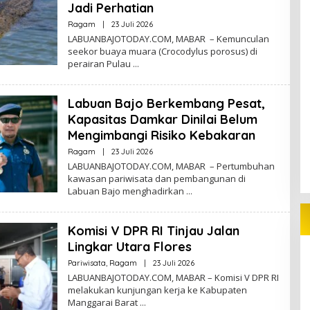
Jadi Perhatian
Oleh
Ragam
|
23 Juli 2026
Redaktur
LABUANBAJOTODAY.COM, MABAR – Kemunculan
seekor buaya muara (Crocodylus porosus) di
perairan Pulau
Labuan Bajo Berkembang Pesat,
Kapasitas Damkar Dinilai Belum
Mengimbangi Risiko Kebakaran
Oleh
Ragam
|
23 Juli 2026
Redaktur
LABUANBAJOTODAY.COM, MABAR – Pertumbuhan
kawasan pariwisata dan pembangunan di
Labuan Bajo menghadirkan
Komisi V DPR RI Tinjau Jalan
Lingkar Utara Flores
Oleh
Pariwisata
,
Ragam
|
23 Juli 2026
Redaktur
LABUANBAJOTODAY.COM, MABAR – Komisi V DPR RI
melakukan kunjungan kerja ke Kabupaten
Manggarai Barat