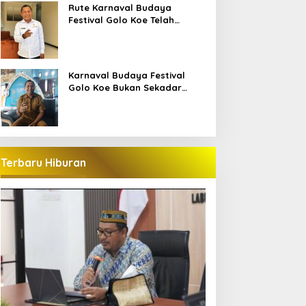
Bajo
Rute Karnaval Budaya
Festival Golo Koe Telah
Ditetapkan, Ini Jalurnya
Karnaval Budaya Festival
Golo Koe Bukan Sekadar
Parade, tetapi Doa Bersama
Terbaru Hiburan