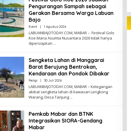
Pengurangan Sampah sebagai
Gerakan Bersama Warga Labuan
Bajo
Oleh
Event
|
1 Agustus 2026
Redaktur
LABUANBAJOTODAY.COM, MABAR – Festival Golo
Koe Maria Asumta Nusantara 2026 tidak hanya
dipersiapkan
Sengketa Lahan di Manggarai
Barat Berujung Bentrokan,
Kendaraan dan Pondok Dibakar
Oleh
Religi
|
30 Juli 2026
Redaktur
LABUANBAJOTODAY.COM, MABAR – Ketegangan
akibat sengketa lahan di kawasan Lengkong
Warang, Desa Tanjung
Pemkab Mabar dan BTNK
Integrasikan SIORA-Gendang
Mabar