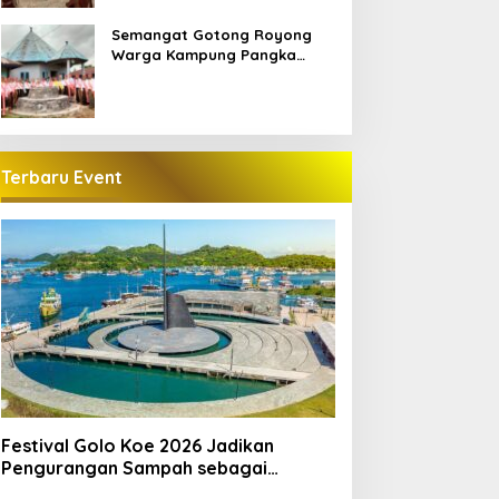
Semangat Gotong Royong
Warga Kampung Pangka
Sambut Penti Weki Peso Beo,
Merawat Warisan Leluhur
Manggarai
Terbaru Event
Festival Golo Koe 2026 Jadikan
Pengurangan Sampah sebagai
Gerakan Bersama Warga Labuan