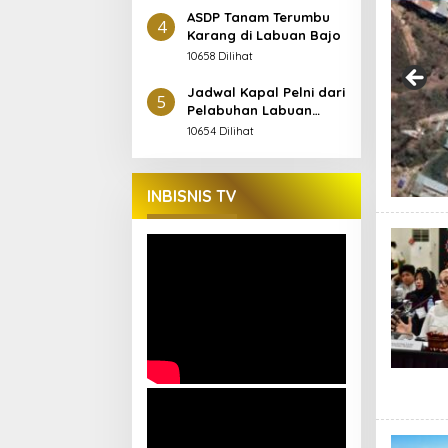
ASDP Tanam Terumbu
4
Karang di Labuan Bajo
10658 Dilihat
Jadwal Kapal Pelni dari
5
Pelabuhan Labuan
Bajo September 2025
10654 Dilihat
INBISNIS TV