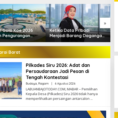
»
6: Adat dan
232 Ribu Wisatawan Gunakan
Data Pribadi
Pilkades Siru 2026: Adat
2
i Pesan di
Transportasi Laut di Labuan Bajo,
i Barang Dagangan:
dan Persaudaraan Jadi
G
i
DPR Minta Keselamatan Jadi
r Perlindungan
Pesan di Tengah Kontestasi
d
Prioritas
dalam KUHP Baru,
K
lindungan Data
rai Barat
, dan UU ITE
Pilkades Siru 2026: Adat dan
Persaudaraan Jadi Pesan di
Tengah Kontestasi
Oleh
Budaya
,
Ragam
|
6 Agustus 2026
Redaktur
LABUANBAJOTODAY.COM, MABAR – Pemilihan
Kepala Desa (Pilkades) Siru 2026 tidak hanya
memperlihatkan persaingan antarcalon