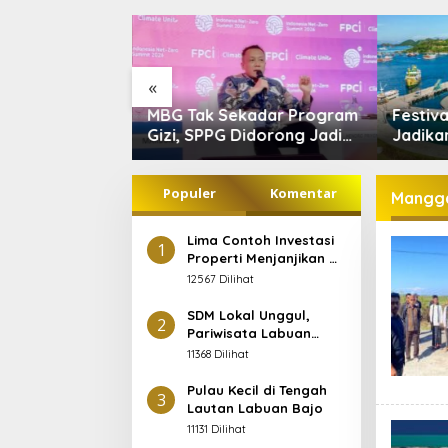
«
Pilkades Siru 202
kadar Program
Festival Golo Koe 2026
Ketika 
Persaudaraan Jad
idorong Jadi
Jadikan Pengurangan
Menjad
Tengah Kontestas
i Sirkular
Sampah sebagai Gerakan
Menaka
Bersama Warga Labuan
Hukum 
Populer
Komentar
Bajo
UU Per
Mangga
Pribadi
Lima Contoh Investasi
1
Properti Menjanjikan di
Labuan Bajo
12567 Dilihat
SDM Lokal Unggul,
2
Pariwisata Labuan
Bajo Maju
11368 Dilihat
Pulau Kecil di Tengah
3
Lautan Labuan Bajo
11131 Dilihat