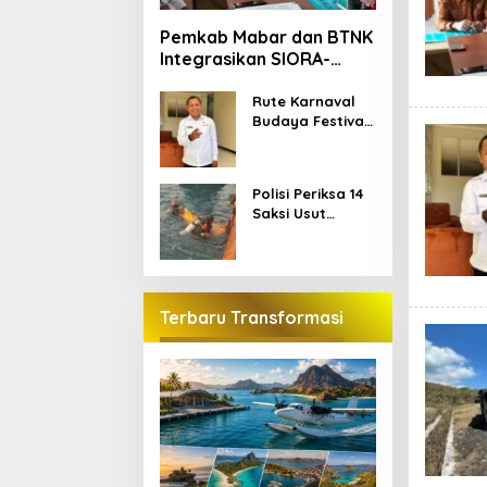
Pemkab Mabar dan BTNK
Integrasikan SIORA-
Gendang Mabar
Rute Karnaval
Budaya Festival
Golo Koe Telah
Ditetapkan, Ini
Jalurnya
Polisi Periksa 14
Saksi Usut
Kematian Dua
Wisatawan
China di Pulau
Kelor
Terbaru Transformasi