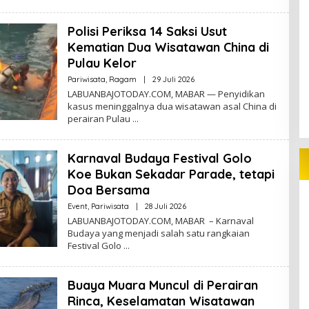
Polisi Periksa 14 Saksi Usut
Kematian Dua Wisatawan China di
Pulau Kelor
Oleh
Pariwisata
,
Ragam
|
29 Juli 2026
Redaktur
LABUANBAJOTODAY.COM, MABAR — Penyidikan
kasus meninggalnya dua wisatawan asal China di
perairan Pulau
Karnaval Budaya Festival Golo
Koe Bukan Sekadar Parade, tetapi
Doa Bersama
Oleh
Event
,
Pariwisata
|
28 Juli 2026
Redaktur
LABUANBAJOTODAY.COM, MABAR – Karnaval
Budaya yang menjadi salah satu rangkaian
Festival Golo
Buaya Muara Muncul di Perairan
Rinca, Keselamatan Wisatawan