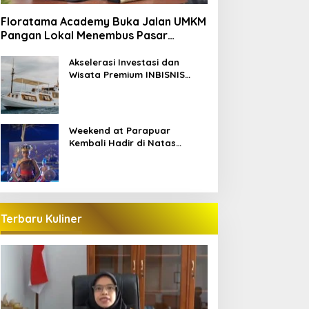
Floratama Academy Buka Jalan UMKM
Pangan Lokal Menembus Pasar
Pariwisata Labuan Bajo
Akselerasi Investasi dan
Wisata Premium INBISNIS
Group bersama LABAHO
Weekend at Parapuar
Kembali Hadir di Natas
Parapuar
Terbaru Kuliner