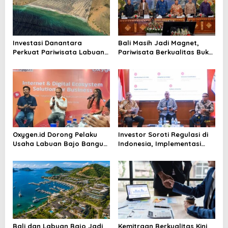
Investasi Danantara
Bali Masih Jadi Magnet,
Perkuat Pariwisata Labuan
Pariwisata Berkualitas Buka
Bajo dan Peluang Properti
Peluang Investasi Baru
Premium
Oxygen.id Dorong Pelaku
Investor Soroti Regulasi di
Usaha Labuan Bajo Bangun
Indonesia, Implementasi
Ekosistem Digital Bisnis
Dinilai Masih Bermasalah
Bali dan Labuan Bajo Jadi
Kemitraan Berkualitas Kini