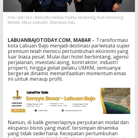
a
n
B
Foto (dari kiri) : Belra Mordekhai Tuahta Sembiring, Rudi Sembiring
a
Meliala, Ellyza Zainudin, Stanislaus Adu.
j
o
T
LABUANBAJOTODAY.COM, MABAR
– Transformasi
e
kota Labuan Bajo menjadi destinasi pariwisata super
t
premium telah memicu pertumbuhan ekonomi yang
a
luar biasa pesat. Mulai dari hotel berbintang, agensi
p
perjalanan, investasi asing, kontraktor, industri
B
properti, hingga geliat pelaku UMKM, semuanya
e
bergerak dinamis memanfaatkan momentum emas
r
ini untuk meraup profit.
d
e
t
a
k
S
e
h
Namun, di balik gemerlapnya perputaran modal dan
a
ekspansi bisnis yang masif, tersimpan dinamika
t
yang tidak sederhana. Kecepatan pertumbuhan
T