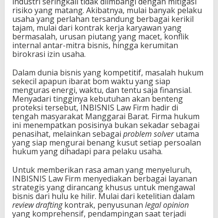
industri seringkali tidak diimbangi dengan mitigasi
a
risiko yang matang. Akibatnya, mulai banyak pelaku
n
usaha yang perlahan tersandung berbagai kerikil
p
tajam, mulai dari kontrak kerja karyawan yang
a
bermasalah, urusan piutang yang macet, konflik
B
internal antar-mitra bisnis, hingga kerumitan
a
birokrasi izin usaha.
y
a
Dalam dunia bisnis yang kompetitif, masalah hukum
n
sekecil apapun ibarat bom waktu yang siap
g
menguras energi, waktu, dan tentu saja finansial.
-
Menyadari tingginya kebutuhan akan benteng
b
proteksi tersebut, INBISNIS Law Firm hadir di
a
tengah masyarakat Manggarai Barat. Firma hukum
y
ini menempatkan posisinya bukan sekadar sebagai
a
penasihat, melainkan sebagai
problem solver
utama
n
yang siap mengurai benang kusut setiap persoalan
g
hukum yang dihadapi para pelaku usaha.
S
e
Untuk memberikan rasa aman yang menyeluruh,
n
INBISNIS Law Firm menyediakan berbagai layanan
g
strategis yang dirancang khusus untuk mengawal
k
bisnis dari hulu ke hilir. Mulai dari ketelitian dalam
e
review drafting
kontrak, penyusunan
legal opinion
t
yang komprehensif, pendampingan saat terjadi