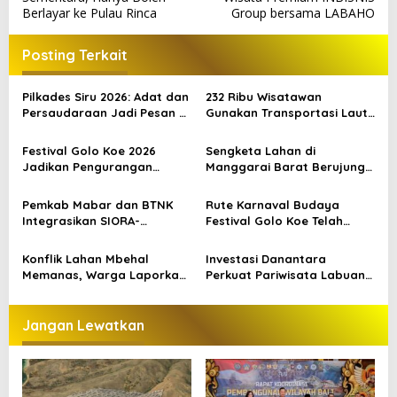
v
Berlayar ke Pulau Rinca
Group bersama LABAHO
i
Posting Terkait
g
a
Pilkades Siru 2026: Adat dan
232 Ribu Wisatawan
s
Persaudaraan Jadi Pesan di
Gunakan Transportasi Laut
Tengah Kontestasi
di Labuan Bajo, DPR Minta
i
Keselamatan Jadi Prioritas
Festival Golo Koe 2026
Sengketa Lahan di
p
Jadikan Pengurangan
Manggarai Barat Berujung
Sampah sebagai Gerakan
Bentrokan, Kendaraan dan
o
Bersama Warga Labuan
Pondok Dibakar
Pemkab Mabar dan BTNK
Rute Karnaval Budaya
s
Bajo
Integrasikan SIORA-
Festival Golo Koe Telah
Gendang Mabar
Ditetapkan, Ini Jalurnya
Konflik Lahan Mbehal
Investasi Danantara
Memanas, Warga Laporkan
Perkuat Pariwisata Labuan
Pembakaran Aset
Bajo dan Peluang Properti
Premium
Jangan Lewatkan