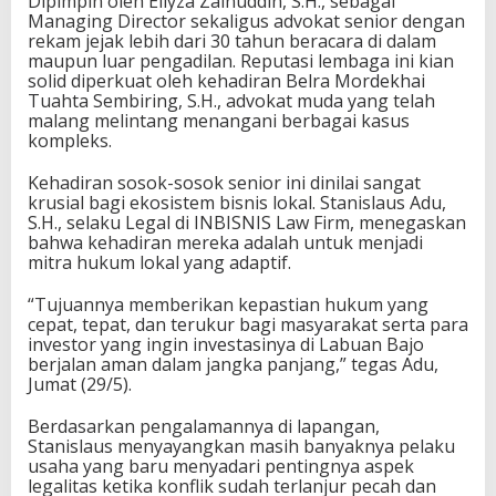
Dipimpin oleh Ellyza Zainuddin, S.H., sebagai
Managing Director sekaligus advokat senior dengan
rekam jejak lebih dari 30 tahun beracara di dalam
maupun luar pengadilan. Reputasi lembaga ini kian
solid diperkuat oleh kehadiran Belra Mordekhai
Tuahta Sembiring, S.H., advokat muda yang telah
malang melintang menangani berbagai kasus
kompleks.
Kehadiran sosok-sosok senior ini dinilai sangat
krusial bagi ekosistem bisnis lokal. Stanislaus Adu,
S.H., selaku Legal di INBISNIS Law Firm, menegaskan
bahwa kehadiran mereka adalah untuk menjadi
mitra hukum lokal yang adaptif.
“Tujuannya memberikan kepastian hukum yang
cepat, tepat, dan terukur bagi masyarakat serta para
investor yang ingin investasinya di Labuan Bajo
berjalan aman dalam jangka panjang,” tegas Adu,
Jumat (29/5).
Berdasarkan pengalamannya di lapangan,
Stanislaus menyayangkan masih banyaknya pelaku
usaha yang baru menyadari pentingnya aspek
legalitas ketika konflik sudah terlanjur pecah dan