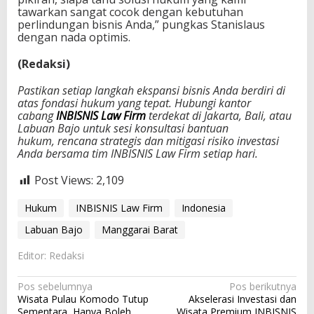
tawarkan sangat cocok dengan kebutuhan
perlindungan bisnis Anda,” pungkas Stanislaus
dengan nada optimis.
(Redaksi)
Pastikan setiap langkah ekspansi bisnis Anda berdiri di
atas fondasi hukum yang tepat. Hubungi kantor
cabang
INBISNIS Law Firm
terdekat di Jakarta, Bali, atau
Labuan Bajo untuk sesi konsultasi bantuan
hukum, rencana strategis dan mitigasi risiko investasi
Anda bersama tim INBISNIS Law Firm
setiap hari.
Post Views:
2,109
Hukum
INBISNIS Law Firm
Indonesia
Labuan Bajo
Manggarai Barat
Editor: Redaksi
N
Pos sebelumnya
Pos berikutnya
Wisata Pulau Komodo Tutup
Akselerasi Investasi dan
a
Sementara, Hanya Boleh
Wisata Premium INBISNIS