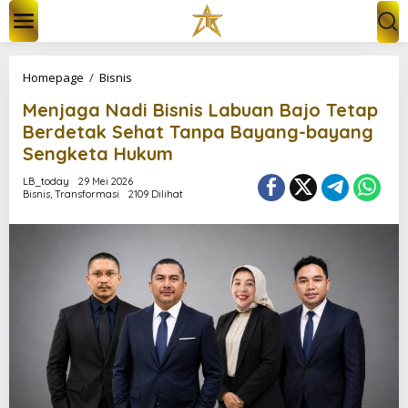
L
e
w
a
t
M
Homepage
/
Bisnis
i
e
k
Menjaga Nadi Bisnis Labuan Bajo Tetap
n
e
j
Berdetak Sehat Tanpa Bayang-bayang
k
a
Sengketa Hukum
o
g
n
a
LB_today
29 Mei 2026
t
N
Bisnis
,
Transformasi
2109 Dilihat
e
a
n
d
i
B
i
s
n
i
s
L
a
b
u