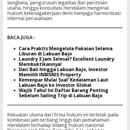
a
sengketa, pengurusan legalitas dan perizinan
H
usaha, hingga konsultasi mendalam mengenai
u
hukum ketenagakerjaan demi menjaga harmonisasi
k
internal perusahaan.
u
m
BACA JUGA :
Cara Praktis Mengelola Pakaian Selama
Liburan di Labuan Bajo
Laundry 3 Jam Selesai? Excellent Laundry
Membuktikannya!
Dari Bali hingga Labuan Bajo, Investor
Memilih INBISNIS Property
Kemenpar Mulai ‘Jual’ Kedalaman Laut
Labuan Bajo ke Investor Global
Wajib Tahu! Ini Daftar Barang Penting
Sebelum Sailing Trip di Labuan Bajo
Kekuatan utama dari firma hukum ini terletak pada
kombinasi jam terbang tinggi dan pemahaman
mendalam terhadap bidang hukum nasional.