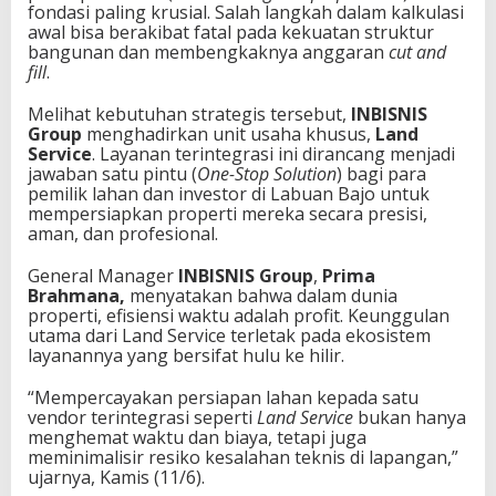
fondasi paling krusial. Salah langkah dalam kalkulasi
k
awal bisa berakibat fatal pada kekuatan struktur
l
bangunan dan membengkaknya anggaran
cut and
u
fill
.
k
k
Melihat kebutuhan strategis tersebut,
INBISNIS
a
Group
menghadirkan unit usaha khusus,
Land
n
Service
. Layanan terintegrasi ini dirancang menjadi
M
jawaban satu pintu (
One-Stop Solution
) bagi para
e
pemilik lahan dan investor di Labuan Bajo untuk
d
mempersiapkan properti mereka secara presisi,
a
aman, dan profesional.
n
E
General Manager
INBISNIS Group
,
Prima
k
Brahmana,
menyatakan bahwa
dalam dunia
s
properti, efisiensi waktu adalah profit. Keunggulan
t
utama dari Land Service terletak pada ekosistem
r
layanannya yang bersifat hulu ke hilir.
e
m
“Mempercayakan persiapan lahan kepada satu
L
vendor terintegrasi seperti
Land Service
bukan hanya
a
menghemat waktu dan biaya, tetapi juga
b
meminimalisir resiko kesalahan teknis di lapangan,”
u
ujarnya, Kamis (11/6).
a