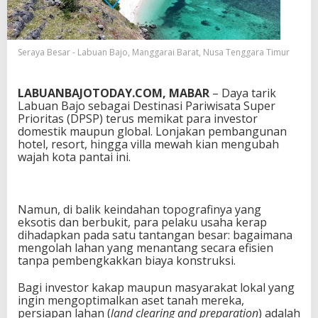
h
a
s
i
Seraya Besar - Labuan Bajo, Manggarai Barat, Nusa Tenggara Timur
a
I
n
LABUANBAJOTODAY.COM, MABAR
– Daya tarik
v
Labuan Bajo sebagai Destinasi Pariwisata Super
e
Prioritas (DPSP) terus memikat para investor
s
domestik maupun global. Lonjakan pembangunan
t
hotel, resort, hingga villa mewah kian mengubah
o
wajah kota pantai ini.
r
P
r
o
Namun, di balik keindahan topografinya yang
p
eksotis dan berbukit, para pelaku usaha kerap
e
dihadapkan pada satu tantangan besar: bagaimana
r
mengolah lahan yang menantang secara efisien
t
tanpa pembengkakkan biaya konstruksi.
i
M
Bagi investor kakap maupun masyarakat lokal yang
e
ingin mengoptimalkan aset tanah mereka,
n
persiapan lahan (
land clearing and preparation
) adalah
a