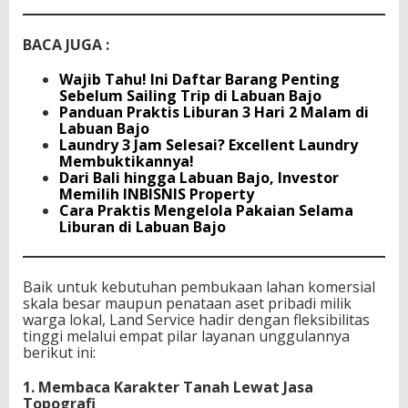
n
B
a
BACA JUGA :
j
o
Wajib Tahu! Ini Daftar Barang Penting
Sebelum Sailing Trip di Labuan Bajo
Panduan Praktis Liburan 3 Hari 2 Malam di
Labuan Bajo
Laundry 3 Jam Selesai? Excellent Laundry
Membuktikannya!
Dari Bali hingga Labuan Bajo, Investor
Memilih INBISNIS Property
Cara Praktis Mengelola Pakaian Selama
Liburan di Labuan Bajo
Baik untuk kebutuhan pembukaan lahan komersial
skala besar maupun penataan aset pribadi milik
warga lokal, Land Service hadir dengan fleksibilitas
tinggi melalui empat pilar layanan unggulannya
berikut ini:
1. Membaca Karakter Tanah Lewat Jasa
Topografi