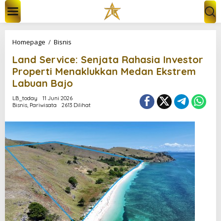
L
e
w
a
t
L
Homepage
/
Bisnis
i
a
k
Land Service: Senjata Rahasia Investor
n
e
d
Properti Menaklukkan Medan Ekstrem
k
S
Labuan Bajo
o
e
n
r
LB_today
11 Juni 2026
t
v
Bisnis
,
Pariwisata
2613 Dilihat
e
i
n
c
e
:
S
e
n
j
a
t
a
R
a