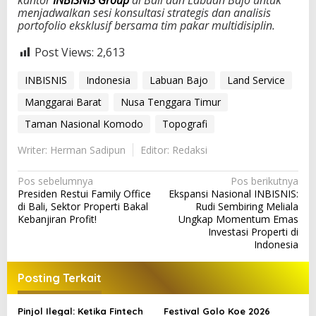
kantor
INBISNIS Group
di Bali dan Labuan Bajo untuk
menjadwalkan sesi konsultasi strategis dan analisis
portofolio eksklusif bersama tim pakar multidisiplin.
Post Views:
2,613
INBISNIS
Indonesia
Labuan Bajo
Land Service
Manggarai Barat
Nusa Tenggara Timur
Taman Nasional Komodo
Topografi
Writer: Herman Sadipun
Editor: Redaksi
N
Pos sebelumnya
Pos berikutnya
Presiden Restui Family Office
Ekspansi Nasional INBISNIS:
a
di Bali, Sektor Properti Bakal
Rudi Sembiring Meliala
v
Kebanjiran Profit!
Ungkap Momentum Emas
Investasi Properti di
i
Indonesia
g
a
Posting Terkait
s
Pinjol Ilegal: Ketika Fintech
Festival Golo Koe 2026