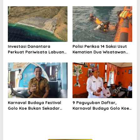
Gendang Mabar
Ditetapkan, Ini Jalurnya
Investasi Danantara
Polisi Periksa 14 Saksi Usut
Perkuat Pariwisata Labuan
Kematian Dua Wisatawan
Bajo dan Peluang Properti
China di Pulau Kelor
Premium
Karnaval Budaya Festival
9 Paguyuban Daftar,
Golo Koe Bukan Sekadar
Karnaval Budaya Golo Koe
Parade, tetapi Doa
Buka Pendaftaran hingga 7
Bersama
Agustus