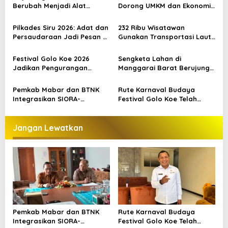
i
Berubah Menjadi Alat
Dorong UMKM dan Ekonomi
p
Kejahatan
Kreatif Labuan Bajo, Prosesi
Laut Jadi Puncak Acara
Pilkades Siru 2026: Adat dan
232 Ribu Wisatawan
o
Persaudaraan Jadi Pesan di
Gunakan Transportasi Laut
s
Tengah Kontestasi
di Labuan Bajo, DPR Minta
Keselamatan Jadi Prioritas
Festival Golo Koe 2026
Sengketa Lahan di
Jadikan Pengurangan
Manggarai Barat Berujung
Sampah sebagai Gerakan
Bentrokan, Kendaraan dan
Bersama Warga Labuan
Pondok Dibakar
Pemkab Mabar dan BTNK
Rute Karnaval Budaya
Bajo
Integrasikan SIORA-
Festival Golo Koe Telah
Gendang Mabar
Ditetapkan, Ini Jalurnya
Jangan Lewatkan
Pemkab Mabar dan BTNK
Rute Karnaval Budaya
Integrasikan SIORA-
Festival Golo Koe Telah