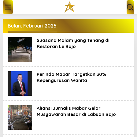
L
e
w
a
t
Bulan:
Februari 2025
i
k
Suasana Malam yang Tenang di
e
k
Restoran Le Bajo
o
n
t
e
n
Perindo Mabar Targetkan 30%
Kepengurusan Wanita
Aliansi Jurnalis Mabar Gelar
Musyawarah Besar di Labuan Bajo