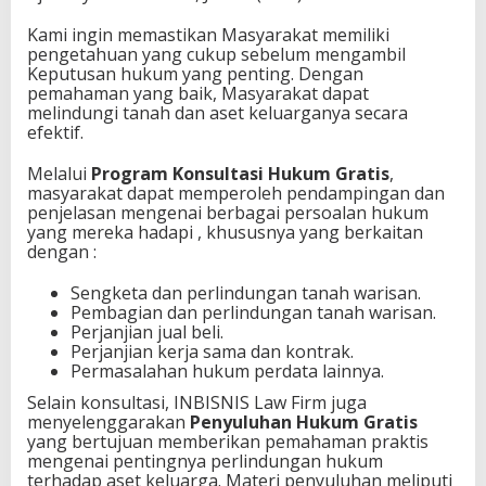
t
i
Kami ingin memastikan Masyarakat memiliki
s
pengetahuan yang cukup sebelum mengambil
d
Keputusan hukum yang penting. Dengan
i
pemahaman yang baik, Masyarakat dapat
M
melindungi tanah dan aset keluarganya secara
a
efektif.
n
g
Melalui
Program Konsultasi Hukum Gratis
,
g
masyarakat dapat memperoleh pendampingan dan
a
penjelasan mengenai berbagai persoalan hukum
r
yang mereka hadapi , khususnya yang berkaitan
a
dengan :
i
B
Sengketa dan perlindungan tanah warisan.
a
Pembagian dan perlindungan tanah warisan.
r
Perjanjian jual beli.
a
Perjanjian kerja sama dan kontrak.
t
Permasalahan hukum perdata lainnya.
Selain konsultasi, INBISNIS Law Firm juga
menyelenggarakan
Penyuluhan Hukum Gratis
yang bertujuan memberikan pemahaman praktis
mengenai pentingnya perlindungan hukum
terhadap aset keluarga. Materi penyuluhan meliputi