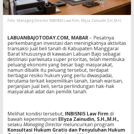
I
S
N
I
Foto :Managing Director INBISNIS Law Firm, Ellyza Zainudin.S.H.,M.H.
S
L
a
LABUANBAJOTODAY.COM, MABAR
– Pesatnya
w
perkembangan investasi dan meningkatnya aktivitas
F
transaksi jual beli tanah di Kabupaten Manggarai
i
Barat khususnya di kawasan Labuan Bajo sebagai
r
destinasi pariwisata super prioritas, telah membuka
m
peluang ekonomi yang besar bagi masyarakat,
L
namun dibalik itu peluang tersebut, terdapat
a
berbagai resiko hukum yang perlu diwaspadai,
y
terutama terkait kepemilikan tanah, tanah warisan,
a
perjanjian jual beli, serta perlindungan hak-hak
n
masyarakat adat dan pemilik tanah.
i
K
o
n
Melihat kondisi tersebut,
INBISNIS Law Firm
di
s
bawah kepemimpinan
Ellyza Zainudin, S.H.,M.H.,
u
selaku
Managing Director
meluncurkan program
l
Konsultasi Hukum Gratis dan Penyuluhan Hukum
t