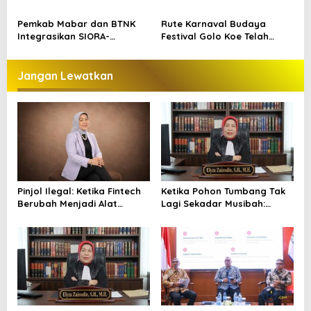
Sampah sebagai Gerakan
Bentrokan, Kendaraan dan
Bersama Warga Labuan
Pondok Dibakar
Pemkab Mabar dan BTNK
Rute Karnaval Budaya
Bajo
Integrasikan SIORA-
Festival Golo Koe Telah
Gendang Mabar
Ditetapkan, Ini Jalurnya
Jangan Lewatkan
Pinjol Ilegal: Ketika Fintech
Ketika Pohon Tumbang Tak
Berubah Menjadi Alat
Lagi Sekadar Musibah:
Kejahatan
Menakar
Pertanggungjawaban
Hukum Dalam Kuhp Baru