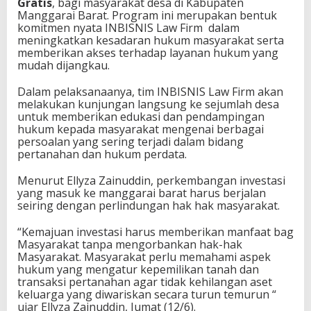
Gratis
, bagi masyarakat desa di Kabupaten
a
Manggarai Barat. Program ini merupakan bentuk
s
komitmen nyata INBISNIS Law Firm dalam
i
meningkatkan kesadaran hukum masyarakat serta
d
memberikan akses terhadap layanan hukum yang
a
mudah dijangkau.
n
P
Dalam pelaksanaanya, tim INBISNIS Law Firm akan
e
melakukan kunjungan langsung ke sejumlah desa
n
untuk memberikan edukasi dan pendampingan
y
hukum kepada masyarakat mengenai berbagai
u
persoalan yang sering terjadi dalam bidang
l
pertanahan dan hukum perdata.
u
h
Menurut Ellyza Zainuddin, perkembangan investasi
a
yang masuk ke manggarai barat harus berjalan
n
seiring dengan perlindungan hak hak masyarakat.
H
u
“Kemajuan investasi harus memberikan manfaat bag
k
Masyarakat tanpa mengorbankan hak-hak
u
Masyarakat. Masyarakat perlu memahami aspek
m
hukum yang mengatur kepemilikan tanah dan
G
transaksi pertanahan agar tidak kehilangan aset
r
keluarga yang diwariskan secara turun temurun “
a
ujar Ellyza Zainuddin, Jumat (12/6).