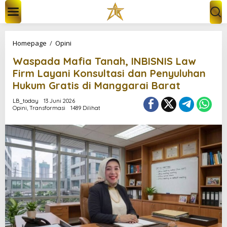
L
e
w
a
t
W
Homepage
/
Opini
i
a
k
Waspada Mafia Tanah, INBISNIS Law
s
e
p
Firm Layani Konsultasi dan Penyuluhan
k
a
Hukum Gratis di Manggarai Barat
o
d
n
a
LB_today
13 Juni 2026
t
M
Opini
,
Transformasi
1489 Dilihat
e
a
n
f
i
a
T
a
n
a
h
,
I
N
B