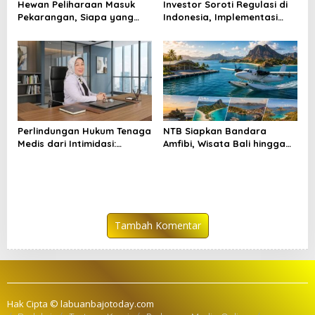
Hewan Peliharaan Masuk
Investor Soroti Regulasi di
Pekarangan, Siapa yang
Indonesia, Implementasi
Bertanggung Jawab?
Dinilai Masih Bermasalah
Perlindungan Hukum Tenaga
NTB Siapkan Bandara
Medis dari Intimidasi:
Amfibi, Wisata Bali hingga
Belajar dari Kasus yang
NTT Makin Terhubung
Menjadi Perhatian Publik
Tambah Komentar
Hak Cipta © labuanbajotoday.com