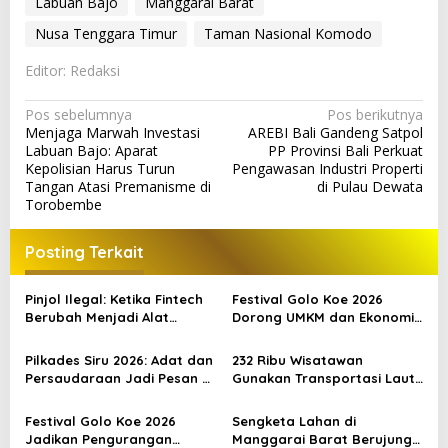
Labuan Bajo
Manggarai Barat
Nusa Tenggara Timur
Taman Nasional Komodo
Editor: Redaksi
N
Pos sebelumnya
Pos berikutnya
Menjaga Marwah Investasi
AREBI Bali Gandeng Satpol
a
Labuan Bajo: Aparat
PP Provinsi Bali Perkuat
v
Kepolisian Harus Turun
Pengawasan Industri Properti
Tangan Atasi Premanisme di
di Pulau Dewata
i
Torobembe
g
a
Posting Terkait
s
Pinjol Ilegal: Ketika Fintech
Festival Golo Koe 2026
i
Berubah Menjadi Alat
Dorong UMKM dan Ekonomi
p
Kejahatan
Kreatif Labuan Bajo, Prosesi
Laut Jadi Puncak Acara
Pilkades Siru 2026: Adat dan
232 Ribu Wisatawan
o
Persaudaraan Jadi Pesan di
Gunakan Transportasi Laut
s
Tengah Kontestasi
di Labuan Bajo, DPR Minta
Keselamatan Jadi Prioritas
Festival Golo Koe 2026
Sengketa Lahan di
Jadikan Pengurangan
Manggarai Barat Berujung