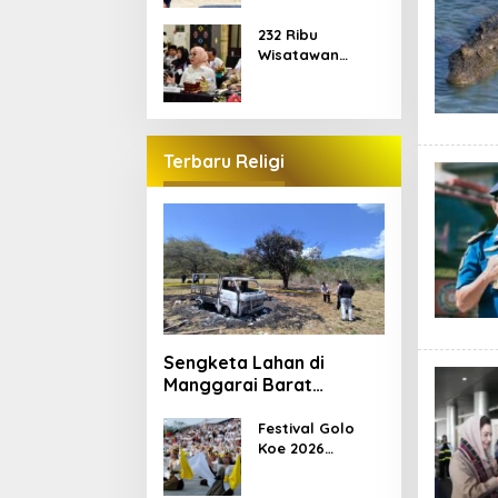
Jadi Pesan di
Tengah
232 Ribu
Kontestasi
Wisatawan
Gunakan
Transportasi
Laut di Labuan
Bajo, DPR Minta
Keselamatan
Terbaru Religi
Jadi Prioritas
Sengketa Lahan di
Manggarai Barat
Berujung Bentrokan,
Kendaraan dan Pondok
Festival Golo
Koe 2026
Dibakar
Kenalkan
Kekayaan