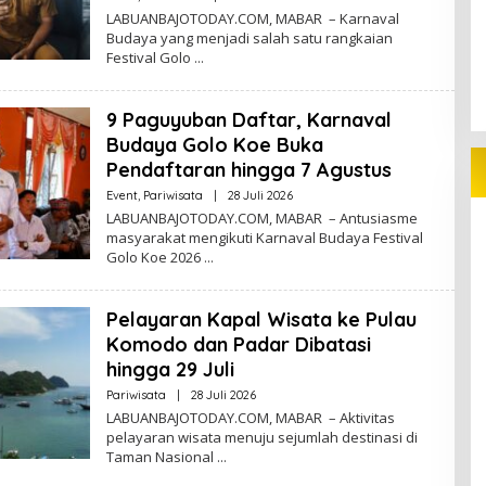
Redaktur
LABUANBAJOTODAY.COM, MABAR – Karnaval
Budaya yang menjadi salah satu rangkaian
Festival Golo
9 Paguyuban Daftar, Karnaval
Budaya Golo Koe Buka
Pendaftaran hingga 7 Agustus
Oleh
Event
,
Pariwisata
|
28 Juli 2026
Redaktur
LABUANBAJOTODAY.COM, MABAR – Antusiasme
masyarakat mengikuti Karnaval Budaya Festival
Golo Koe 2026
Pelayaran Kapal Wisata ke Pulau
Komodo dan Padar Dibatasi
hingga 29 Juli
Oleh
Pariwisata
|
28 Juli 2026
Redaktur
LABUANBAJOTODAY.COM, MABAR – Aktivitas
pelayaran wisata menuju sejumlah destinasi di
Taman Nasional