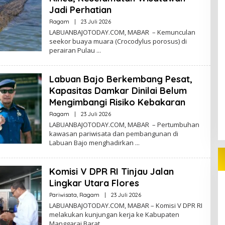
Jadi Perhatian
Oleh
Ragam
|
23 Juli 2026
Redaktur
LABUANBAJOTODAY.COM, MABAR – Kemunculan
seekor buaya muara (Crocodylus porosus) di
perairan Pulau
Labuan Bajo Berkembang Pesat,
Kapasitas Damkar Dinilai Belum
Mengimbangi Risiko Kebakaran
Oleh
Ragam
|
23 Juli 2026
Redaktur
LABUANBAJOTODAY.COM, MABAR – Pertumbuhan
kawasan pariwisata dan pembangunan di
Labuan Bajo menghadirkan
Komisi V DPR RI Tinjau Jalan
Lingkar Utara Flores
Oleh
Pariwisata
,
Ragam
|
23 Juli 2026
Redaktur
LABUANBAJOTODAY.COM, MABAR – Komisi V DPR RI
melakukan kunjungan kerja ke Kabupaten
Manggarai Barat