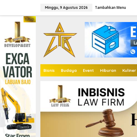
Lewati
ke
Tambahkan Menu
Minggu, 9 Agustus 2026
konten
tutup
Bisnis
Budaya
Event
Hiburan
Kuliner