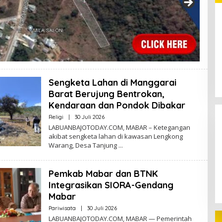
Pinjol Ilegal: Ketika Fintech
Berubah Menjadi Alat Kejahatan
Sengketa Lahan di Manggarai
Barat Berujung Bentrokan,
Kendaraan dan Pondok Dibakar
Oleh
Religi
|
30 Juli 2026
Redaktur
LABUANBAJOTODAY.COM, MABAR – Ketegangan
akibat sengketa lahan di kawasan Lengkong
Warang, Desa Tanjung
Pemkab Mabar dan BTNK
Integrasikan SIORA-Gendang
Mabar
Oleh
Pariwisata
|
30 Juli 2026
Redaktur
LABUANBAJOTODAY.COM, MABAR — Pemerintah