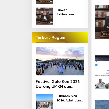
Musibah:
Menakar
Hewan
Pertanggungjaw
Peliharaan
aban Hukum
Masuk
Dalam Kuhp
Pekarangan,
Baru
Siapa yang
Bertanggung
Jawab?
Terbaru Ragam
Festival Golo Koe 2026
Dorong UMKM dan
Ekonomi Kreatif Labuan
Bajo, Prosesi Laut Jadi
Pilkades Siru
2026: Adat dan
Puncak Acara
Persaudaraan