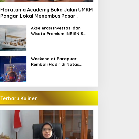
Floratama Academy Buka Jalan UMKM
Pangan Lokal Menembus Pasar
Pariwisata Labuan Bajo
Akselerasi Investasi dan
Wisata Premium INBISNIS
Group bersama LABAHO
Weekend at Parapuar
Kembali Hadir di Natas
Parapuar
Terbaru Kuliner