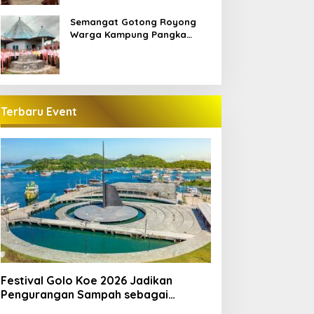
Semangat Gotong Royong
Warga Kampung Pangka
Sambut Penti Weki Peso Beo,
Merawat Warisan Leluhur
Manggarai
Terbaru Event
Festival Golo Koe 2026 Jadikan
Pengurangan Sampah sebagai
Gerakan Bersama Warga Labuan