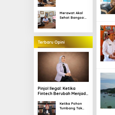
Law Firm Layani
Konsultasi dan
Penyuluhan
Merawat Akal
Hukum Gratis di
Sehat Bangsa:
Manggarai
GARANSI
Barat
Sediakan
Mimbar Digital
untuk Kritik yang
Berkelas
Terbaru Opini
Pinjol Ilegal: Ketika
Fintech Berubah Menjadi
Alat Kejahatan
Ketika Pohon
Tumbang Tak
Lagi Sekadar