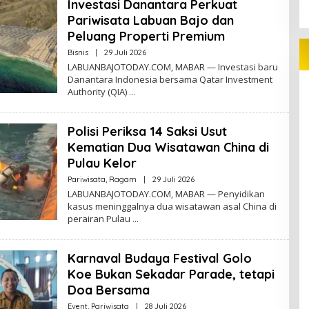
Investasi Danantara Perkuat
Pariwisata Labuan Bajo dan
Peluang Properti Premium
Oleh
Bisnis
|
29 Juli 2026
LB_today
LABUANBAJOTODAY.COM, MABAR — Investasi baru
Danantara Indonesia bersama Qatar Investment
Authority (QIA)
Polisi Periksa 14 Saksi Usut
Kematian Dua Wisatawan China di
Pulau Kelor
Oleh
Pariwisata
,
Ragam
|
29 Juli 2026
Redaktur
LABUANBAJOTODAY.COM, MABAR — Penyidikan
kasus meninggalnya dua wisatawan asal China di
perairan Pulau
Karnaval Budaya Festival Golo
Koe Bukan Sekadar Parade, tetapi
Doa Bersama
Oleh
Event
,
Pariwisata
|
28 Juli 2026