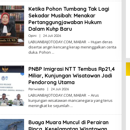
Ketika Pohon Tumbang Tak Lagi
Sekadar Musibah: Menakar
Pertanggungjawaban Hukum
Dalam Kuhp Baru
Oleh
Opini
|
24 Juli 2026
Redaktur
LABUANBAJOTODAY.COM, MABAR – Hujan deras
disertai angin kencang kerap meninggalkan cerita
duka. Pohon
PNBP Imigrasi NTT Tembus Rp21,4
Miliar, Kunjungan Wisatawan Jadi
Pendorong Utama
Oleh
Pariwisata
|
24 Juli 2026
Redaktur
LABUANBAJOTODAY.COM, MABAR – Arus
kunjungan wisatawan mancanegara yang terus
meningkat ke sejumlah
Buaya Muara Muncul di Perairan
Rinca, Keselamatan Wisatawan