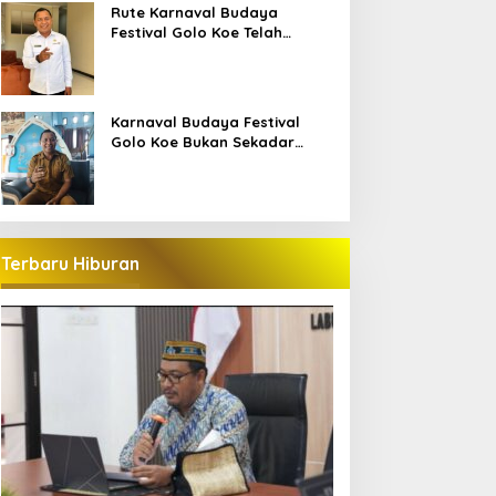
Bajo
Rute Karnaval Budaya
Festival Golo Koe Telah
Ditetapkan, Ini Jalurnya
Karnaval Budaya Festival
Golo Koe Bukan Sekadar
Parade, tetapi Doa Bersama
Terbaru Hiburan