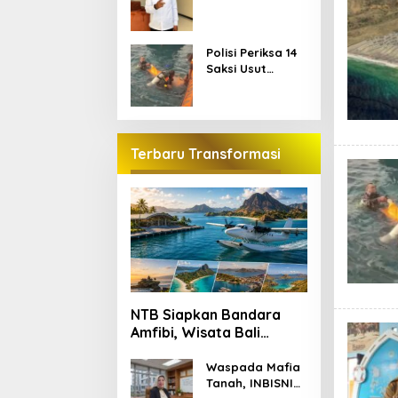
Golo Koe Telah
Ditetapkan, Ini
Jalurnya
Polisi Periksa 14
Saksi Usut
Kematian Dua
Wisatawan
China di Pulau
Kelor
Terbaru Transformasi
NTB Siapkan Bandara
Amfibi, Wisata Bali
hingga NTT Makin
Terhubung
Waspada Mafia
Tanah, INBISNIS