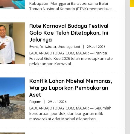
Kabupaten Manggarai Barat bersama Balai
Taman Nasional Komodo (BTNK) memperkuat
Rute Karnaval Budaya Festival
Golo Koe Telah Ditetapkan, Ini
Jalurnya
Oleh
Event
,
Pariwisata
,
Uncategorized
|
29 Juli 2026
Redaktur
LABUANBAJOTODAY.COM, MABAR — Panitia
Festival Golo Koe 2026 telah menetapkan rute
pelaksanaan Karnaval
Konflik Lahan Mbehal Memanas,
Warga Laporkan Pembakaran
Aset
Oleh
Ragam
|
29 Juli 2026
Redaktur
LABUANBAJOTODAY.COM, MABAR — Sejumlah
kendaraan, pondok, dan bangunan milik
masyarakat adat Mbehal dilaporkan