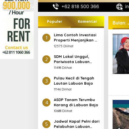
Populer
Komentar
Bulan:
Lima Contoh Investasi
1
Properti Menjanjikan di
Labuan Bajo
12575 Dilihat
SDM Lokal Unggul,
2
Pariwisata Labuan
Bajo Maju
11498 Dilihat
Pulau Kecil di Tengah
3
Lautan Labuan Bajo
11146 Dilihat
ASDP Tanam Terumbu
4
Karang di Labuan Bajo
10688 Dilihat
Jadwal Kapal Pelni dari
5
Pelabuhan Labuan