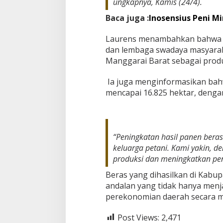
ungkapnya, Kamis (24/4).
Baca juga :
Inosensius Peni M
Laurens menambahkan bahwa d
dan lembaga swadaya masyarak
Manggarai Barat sebagai produ
Ia juga menginformasikan bah
mencapai 16.825 hektar, denga
“Peningkatan hasil panen bera
keluarga petani. Kami yakin, 
produksi dan meningkatkan pe
Beras yang dihasilkan di Kabu
andalan yang tidak hanya men
perekonomian daerah secara m
Post Views:
2,471