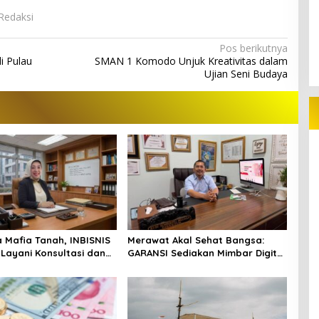
 Redaksi
Pos berikutnya
i Pulau
SMAN 1 Komodo Unjuk Kreativitas dalam
Ujian Seni Budaya
Mafia Tanah, INBISNIS
Merawat Akal Sehat Bangsa:
 Layani Konsultasi dan
GARANSI Sediakan Mimbar Digital
an Hukum Gratis di
untuk Kritik yang Berkelas
ai Barat