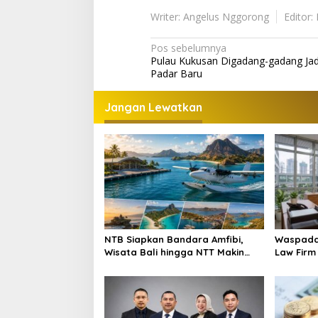
Writer: Angelus Nggorong
Editor:
Navigasi
Pos sebelumnya
Pulau Kukusan Digadang-gadang Jad
pos
Padar Baru
Jangan Lewatkan
NTB Siapkan Bandara Amfibi,
Waspada 
Wisata Bali hingga NTT Makin
Law Firm
Terhubung
Penyuluh
Manggar