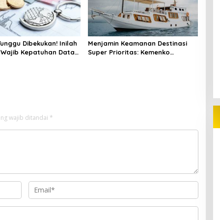
unggu Dibekukan! Inilah
Menjamin Keamanan Destinasi
 Wajib Kepatuhan Data
Super Prioritas: Kemenko
stor Asing
Perekonomian Dorong Ekosistem
Asuransi di Labuan Bajo
ng wajib ditandai
*