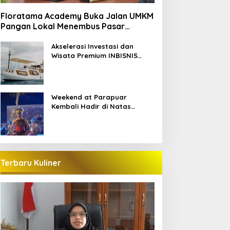
Floratama Academy Buka Jalan UMKM
Pangan Lokal Menembus Pasar
Pariwisata Labuan Bajo
Akselerasi Investasi dan
Wisata Premium INBISNIS
Group bersama LABAHO
Weekend at Parapuar
Kembali Hadir di Natas
Parapuar
Terbaru Kuliner