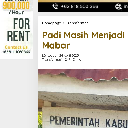
Padi
Homepage
/
Transformasi
Masih
Padi Masih Menjadi
Menjadi
Komoditas
Mabar
Unggulan
Mabar
LB_today
24 April 2025
Transformasi
2471 Dilihat