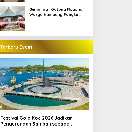
Semangat Gotong Royong
Warga Kampung Pangka
Sambut Penti Weki Peso Beo,
Merawat Warisan Leluhur
Manggarai
Terbaru Event
Festival Golo Koe 2026 Jadikan
Pengurangan Sampah sebagai
Gerakan Bersama Warga Labuan