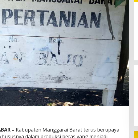
Pilkades Siru 2026: Adat dan
Persaudaraan Jadi Pesan di
Tengah Kontestasi
BAR –
Kabupaten Manggarai Barat terus berupaya
khususnya dalam produksi beras yang menjadi