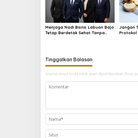
Menjaga Nadi Bisnis Labuan Bajo
Jangan T
Tetap Berdetak Sehat Tanpa
Protokol
Bayang-bayang Sengketa
bagi Inve
Hukum
Tinggalkan Balasan
Alamat email Anda tidak akan dipublikasikan.
Ruas ya