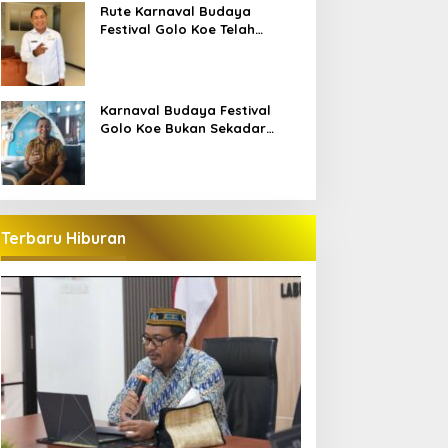
Bajo
Rute Karnaval Budaya
Festival Golo Koe Telah
Ditetapkan, Ini Jalurnya
Karnaval Budaya Festival
Golo Koe Bukan Sekadar
Parade, tetapi Doa Bersama
Terbaru Hiburan