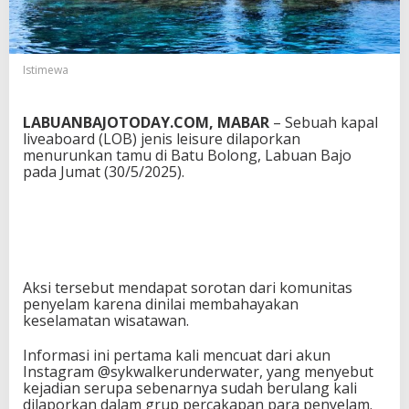
o
n
g
,
Istimewa
K
a
p
LABUANBAJOTODAY.COM, MABAR
– Sebuah kapal
a
liveaboard (LOB) jenis leisure dilaporkan
l
menurunkan tamu di Batu Bolong, Labuan Bajo
A
pada Jumat (30/5/2025).
b
a
i
k
a
n
K
Aksi tersebut mendapat sorotan dari komunitas
e
penyelam karena dinilai membahayakan
s
keselamatan wisatawan.
e
l
Informasi ini pertama kali mencuat dari akun
a
Instagram @sykwalkerunderwater, yang menyebut
m
kejadian serupa sebenarnya sudah berulang kali
a
dilaporkan dalam grup percakapan para penyelam.
t