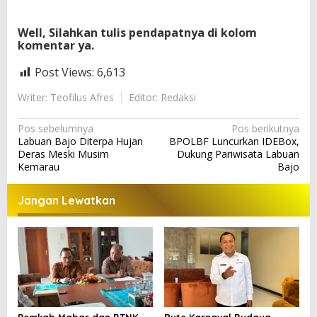
Well, Silahkan tulis pendapatnya di kolom
komentar ya.
Post Views:
6,613
Writer: Teofilus Afres
Editor: Redaksi
N
Pos sebelumnya
Pos berikutnya
Labuan Bajo Diterpa Hujan
BPOLBF Luncurkan IDEBox,
a
Deras Meski Musim
Dukung Pariwisata Labuan
v
Kemarau
Bajo
i
Jangan Lewatkan
g
a
s
i
p
o