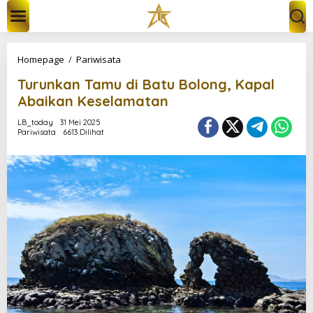
L
e
w
a
t
T
Homepage
/
Pariwisata
i
u
k
Turunkan Tamu di Batu Bolong, Kapal
r
e
u
Abaikan Keselamatan
k
n
o
k
LB_today
31 Mei 2025
n
Pariwisata
6613 Dilihat
a
t
n
e
T
n
a
m
u
d
i
B
a
t
u
B
o
l