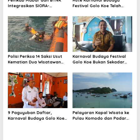
Pemkab Mabar dan BTNK
Rute Karnaval Budaya
s
Integrasikan SIORA-
Festival Golo Koe Telah
Gendang Mabar
Ditetapkan, Ini Jalurnya
Polisi Periksa 14 Saksi Usut
Karnaval Budaya Festival
Kematian Dua Wisatawan
Golo Koe Bukan Sekadar
China di Pulau Kelor
Parade, tetapi Doa
Bersama
9 Paguyuban Daftar,
Pelayaran Kapal Wisata ke
Karnaval Budaya Golo Koe
Pulau Komodo dan Padar
Buka Pendaftaran hingga 7
Dibatasi hingga 29 Juli
Agustus