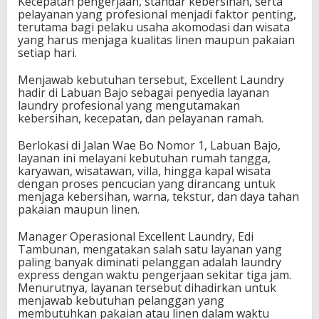
Kecepatan pengerjaan, standar kebersihan, serta
u
pelayanan yang profesional menjadi faktor penting,
a
terutama bagi pelaku usaha akomodasi dan wisata
n
yang harus menjaga kualitas linen maupun pakaian
B
setiap hari.
a
j
Menjawab kebutuhan tersebut, Excellent Laundry
o
hadir di Labuan Bajo sebagai penyedia layanan
,
laundry profesional yang mengutamakan
I
kebersihan, kecepatan, dan pelayanan ramah.
n
i
Berlokasi di Jalan Wae Bo Nomor 1, Labuan Bajo,
A
layanan ini melayani kebutuhan rumah tangga,
l
karyawan, wisatawan, villa, hingga kapal wisata
a
dengan proses pencucian yang dirancang untuk
s
menjaga kebersihan, warna, tekstur, dan daya tahan
a
pakaian maupun linen.
n
n
Manager Operasional Excellent Laundry, Edi
y
Tambunan, mengatakan salah satu layanan yang
a
paling banyak diminati pelanggan adalah laundry
express dengan waktu pengerjaan sekitar tiga jam.
Menurutnya, layanan tersebut dihadirkan untuk
menjawab kebutuhan pelanggan yang
membutuhkan pakaian atau linen dalam waktu