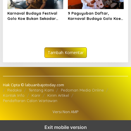
Karnaval Budaya Festival
9 Paguyuban Daftar,
Golo Koe Bukan Sekadar
Karnaval Budaya Golo Koe
Parade, tetapi Doa
Buka Pendaftaran hingga 7
Bersama
Agustus
Tambah Komentar
Hak Cipta © labuanbajotoday.com
Redaksi
Tentang Kami
Pedoman Media Online
Kontak Info
Karir
Kirim Artikel
Pendaftaran Calon Wartawan
Versi Non AMP
Exit mobile version