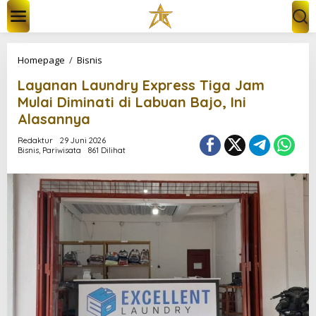
L
e
w
a
t
L
Homepage
/
Bisnis
i
a
k
Layanan Laundry Express Tiga Jam
y
e
a
Mulai Diminati di Labuan Bajo, Ini
k
n
Alasannya
o
a
n
n
Redaktur
29 Juni 2026
t
L
Bisnis
,
Pariwisata
861 Dilihat
e
a
n
u
n
d
r
y
E
x
p
r
e
s
s