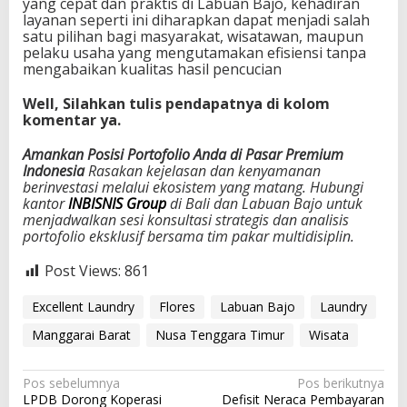
yang cepat dan praktis di Labuan Bajo, kehadiran
layanan seperti ini diharapkan dapat menjadi salah
satu pilihan bagi masyarakat, wisatawan, maupun
pelaku usaha yang mengutamakan efisiensi tanpa
mengabaikan kualitas hasil pencucian
Well, Silahkan tulis pendapatnya di kolom
komentar ya.
Amankan Posisi Portofolio Anda di Pasar Premium
Indonesia
Rasakan kejelasan dan kenyamanan
berinvestasi melalui ekosistem yang matang. Hubungi
kantor
INBISNIS Group
di Bali dan Labuan Bajo untuk
menjadwalkan sesi konsultasi strategis dan analisis
portofolio eksklusif bersama tim pakar multidisiplin.
Post Views:
861
Excellent Laundry
Flores
Labuan Bajo
Laundry
Manggarai Barat
Nusa Tenggara Timur
Wisata
N
Pos sebelumnya
Pos berikutnya
LPDB Dorong Koperasi
Defisit Neraca Pembayaran