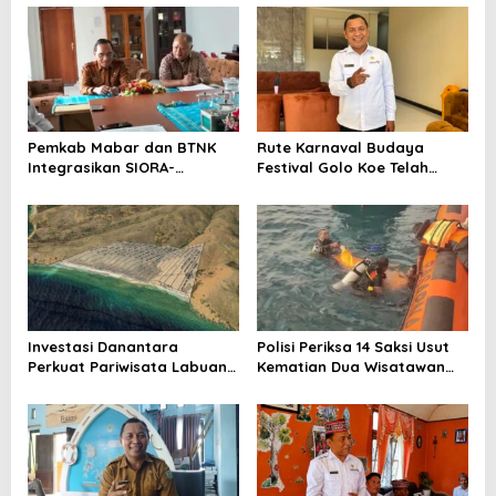
Pemkab Mabar dan BTNK
Rute Karnaval Budaya
Integrasikan SIORA-
Festival Golo Koe Telah
Gendang Mabar
Ditetapkan, Ini Jalurnya
Investasi Danantara
Polisi Periksa 14 Saksi Usut
Perkuat Pariwisata Labuan
Kematian Dua Wisatawan
Bajo dan Peluang Properti
China di Pulau Kelor
Premium