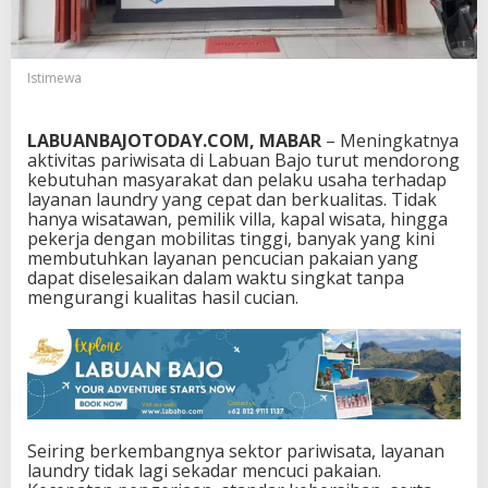
T
i
g
a
Istimewa
J
a
m
LABUANBAJOTODAY.COM, MABAR
– Meningkatnya
M
aktivitas pariwisata di Labuan Bajo turut mendorong
u
kebutuhan masyarakat dan pelaku usaha terhadap
l
layanan laundry yang cepat dan berkualitas. Tidak
a
hanya wisatawan, pemilik villa, kapal wisata, hingga
i
pekerja dengan mobilitas tinggi, banyak yang kini
D
membutuhkan layanan pencucian pakaian yang
i
dapat diselesaikan dalam waktu singkat tanpa
m
mengurangi kualitas hasil cucian.
i
n
a
t
i
d
i
L
Seiring berkembangnya sektor pariwisata, layanan
a
laundry tidak lagi sekadar mencuci pakaian.
b