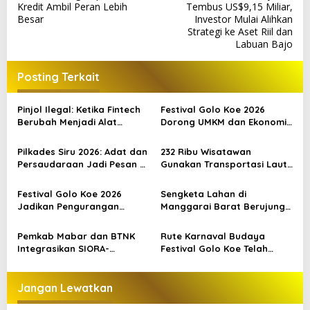
a
Kredit Ambil Peran Lebih
Tembus US$9,15 Miliar,
v
Besar
Investor Mulai Alihkan
Strategi ke Aset Riil dan
i
Labuan Bajo
g
a
Posting Terkait
s
Pinjol Ilegal: Ketika Fintech
Festival Golo Koe 2026
i
Berubah Menjadi Alat
Dorong UMKM dan Ekonomi
p
Kejahatan
Kreatif Labuan Bajo, Prosesi
Laut Jadi Puncak Acara
Pilkades Siru 2026: Adat dan
232 Ribu Wisatawan
o
Persaudaraan Jadi Pesan di
Gunakan Transportasi Laut
s
Tengah Kontestasi
di Labuan Bajo, DPR Minta
Keselamatan Jadi Prioritas
Festival Golo Koe 2026
Sengketa Lahan di
Jadikan Pengurangan
Manggarai Barat Berujung
Sampah sebagai Gerakan
Bentrokan, Kendaraan dan
Bersama Warga Labuan
Pondok Dibakar
Pemkab Mabar dan BTNK
Rute Karnaval Budaya
Bajo
Integrasikan SIORA-
Festival Golo Koe Telah
Gendang Mabar
Ditetapkan, Ini Jalurnya
Jangan Lewatkan