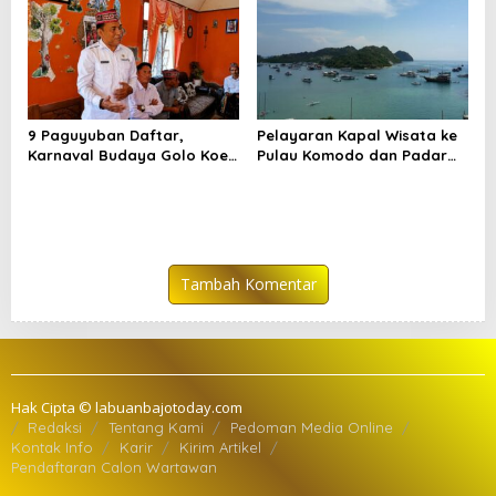
9 Paguyuban Daftar,
Pelayaran Kapal Wisata ke
Karnaval Budaya Golo Koe
Pulau Komodo dan Padar
Buka Pendaftaran hingga 7
Dibatasi hingga 29 Juli
Agustus
Tambah Komentar
Hak Cipta © labuanbajotoday.com
Redaksi
Tentang Kami
Pedoman Media Online
Kontak Info
Karir
Kirim Artikel
Pendaftaran Calon Wartawan