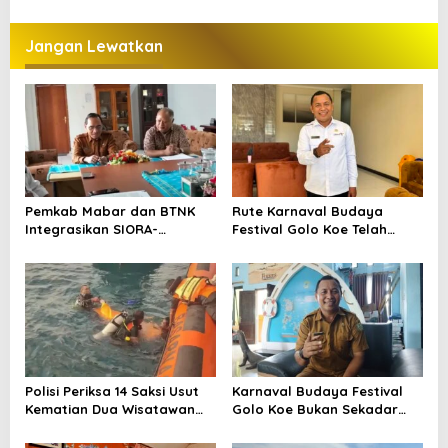
Gendang Mabar
Ditetapkan, Ini Jalurnya
Jangan Lewatkan
Pemkab Mabar dan BTNK
Rute Karnaval Budaya
Integrasikan SIORA-
Festival Golo Koe Telah
Gendang Mabar
Ditetapkan, Ini Jalurnya
Polisi Periksa 14 Saksi Usut
Karnaval Budaya Festival
Kematian Dua Wisatawan
Golo Koe Bukan Sekadar
China di Pulau Kelor
Parade, tetapi Doa
Bersama