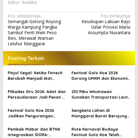
Editor: Redaksi
N
Pos sebelumnya
Pos berikutnya
Semangat Gotong Royong
Keuskupan Labuan Bajo
a
Warga Kampung Pangka
Gelar Prosesi Maria
v
Sambut Penti Weki Peso
Assumpta Nusantara
Beo, Merawat Warisan
i
Leluhur Manggarai
g
a
Posting Terkait
s
Pinjol Ilegal: Ketika Fintech
Festival Golo Koe 2026
i
Berubah Menjadi Alat
Dorong UMKM dan Ekonomi
p
Kejahatan
Kreatif Labuan Bajo, Prosesi
Laut Jadi Puncak Acara
Pilkades Siru 2026: Adat dan
232 Ribu Wisatawan
o
Persaudaraan Jadi Pesan di
Gunakan Transportasi Laut
s
Tengah Kontestasi
di Labuan Bajo, DPR Minta
Keselamatan Jadi Prioritas
Festival Golo Koe 2026
Sengketa Lahan di
Jadikan Pengurangan
Manggarai Barat Berujung
Sampah sebagai Gerakan
Bentrokan, Kendaraan dan
Bersama Warga Labuan
Pondok Dibakar
Pemkab Mabar dan BTNK
Rute Karnaval Budaya
Bajo
Integrasikan SIORA-
Festival Golo Koe Telah