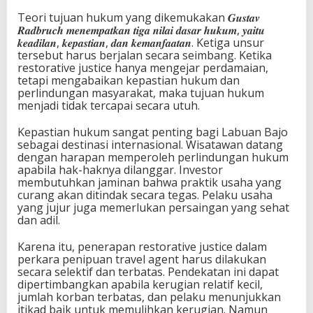
Teori tujuan hukum yang dikemukakan 𝑮𝒖𝒔𝒕𝒂𝒗
𝑹𝒂𝒅𝒃𝒓𝒖𝒄𝒉 𝒎𝒆𝒏𝒆𝒎𝒑𝒂𝒕𝒌𝒂𝒏 𝒕𝒊𝒈𝒂 𝒏𝒊𝒍𝒂𝒊 𝒅𝒂𝒔𝒂𝒓 𝒉𝒖𝒌𝒖𝒎, 𝒚𝒂𝒊𝒕𝒖
𝒌𝒆𝒂𝒅𝒊𝒍𝒂𝒏, 𝒌𝒆𝒑𝒂𝒔𝒕𝒊𝒂𝒏, 𝒅𝒂𝒏 𝒌𝒆𝒎𝒂𝒏𝒇𝒂𝒂𝒕𝒂𝒏. Ketiga unsur
tersebut harus berjalan secara seimbang. Ketika
restorative justice hanya mengejar perdamaian,
tetapi mengabaikan kepastian hukum dan
perlindungan masyarakat, maka tujuan hukum
menjadi tidak tercapai secara utuh.
Kepastian hukum sangat penting bagi Labuan Bajo
sebagai destinasi internasional. Wisatawan datang
dengan harapan memperoleh perlindungan hukum
apabila hak-haknya dilanggar. Investor
membutuhkan jaminan bahwa praktik usaha yang
curang akan ditindak secara tegas. Pelaku usaha
yang jujur juga memerlukan persaingan yang sehat
dan adil.
Karena itu, penerapan restorative justice dalam
perkara penipuan travel agent harus dilakukan
secara selektif dan terbatas. Pendekatan ini dapat
dipertimbangkan apabila kerugian relatif kecil,
jumlah korban terbatas, dan pelaku menunjukkan
itikad baik untuk memulihkan kerugian. Namun