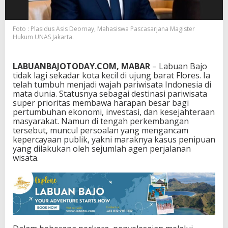
a
v
e
Foto : Plasidus Asis Deornay, Mahasiswa Pascasarjana Magister
l
Hukum UNAS Jakarta.
A
g
e
LABUANBAJOTODAY.COM, MABAR
– Labuan Bajo
n
tidak lagi sekadar kota kecil di ujung barat Flores. Ia
t
telah tumbuh menjadi wajah pariwisata Indonesia di
d
mata dunia. Statusnya sebagai destinasi pariwisata
a
super prioritas membawa harapan besar bagi
n
pertumbuhan ekonomi, investasi, dan kesejahteraan
K
masyarakat. Namun di tengah perkembangan
r
tersebut, muncul persoalan yang mengancam
i
kepercayaan publik, yakni maraknya kasus penipuan
s
yang dilakukan oleh sejumlah agen perjalanan
i
wisata.
s
H
u
k
u
m