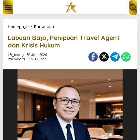
L
e
w
a
t
L
Homepage
/
Pariwisata
i
a
k
Labuan Bajo, Penipuan Travel Agent
b
e
u
dan Krisis Hukum
k
a
o
n
LB_today
30 Juni 2026
n
Pariwisata
1136 Dilihat
B
t
a
e
j
n
o
,
P
e
n
i
p
u
a
n
T
r