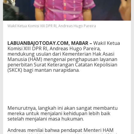
u
n
g
P
e
Wakil Ketua Komisi XIII DPR RI, Andreas Hugo Pareira
n
g
h
LABUANBAJOTODAY.COM, MABAR –
Wakil Ketua
a
Komisi XIII DPR RI, Andreas Hugo Pareira,
p
mendukung usulan dari Kementerian Hak Asasi
u
Manusia (HAM) mengenai penghapusan layanan
s
penerbitan Surat Keterangan Catatan Kepolisian
a
(SKCK) bagi mantan narapidana.
n
S
K
C
K
b
a
Menurutnya, langkah ini akan sangat membantu
g
mereka untuk menjalani kehidupan lebih baik
i
setelah menjalani masa hukuman.
M
a
Andreas menilai bahwa pendapat Menteri HAM
n