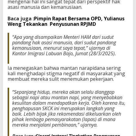
mengenai hal ini sangat tepat dari perspektif hak
t
asasi manusia dan kemanusiaan.
a
n
Baca juga :
Pimpin Rapat Bersama OPD, Yulianus
N
Weng Tekankan Penyusunan RPJMD
a
p
“Apa yang disampaikan Menteri HAM dari sudut
i
pandang hak asasi manusia, dari sudut pandang
kemanusiaan, menurut saya tepat,” ujarnya di
Kantor Imigrasi Labuan Bajo, Jumat (28/3/2025).
Ia menegaskan bahwa mantan narapidana sering
kali menghadapi stigma negatif di masyarakat yang
membuat mereka sulit menemukan pekerjaan.
“Sepanjang hidup, mereka akan selalu dianggap
sebagai napi atau mantan napi, yang menyebabkan
kesulitan dalam mendapatkan kerja. Oleh karena itu,
penghapusan SKCK ini merupakan langkah yang
baik. Lebih bijak jika rekomendasi dikeluarkan oleh
pihak lembaga pemasyarakatan (lapas) di mana
mereka menjalani pembinaan,” ujarnya.