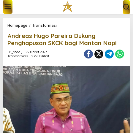
L
e
w
a
t
A
Homepage
/
Transformasi
i
n
k
Andreas Hugo Pareira Dukung
d
e
r
Penghapusan SKCK bagi Mantan Napi
k
e
o
a
LB_today
29 Maret 2025
n
Transformasi
2336 Dilihat
s
t
H
e
u
n
g
o
P
a
r
e
i
r
a
D
u
k