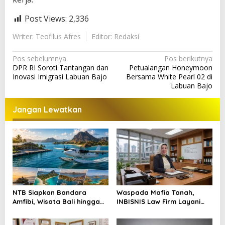
Post Views:
2,336
Writer: Teofilus Afres
Editor: Redaksi
N
Pos sebelumnya
Pos berikutnya
DPR RI Soroti Tantangan dan
Petualangan Honeymoon
a
Inovasi Imigrasi Labuan Bajo
Bersama White Pearl 02 di
v
Labuan Bajo
i
Jangan Lewatkan
g
a
s
i
p
o
NTB Siapkan Bandara
Waspada Mafia Tanah,
s
Amfibi, Wisata Bali hingga
INBISNIS Law Firm Layani
NTT Makin Terhubung
Konsultasi dan Penyuluhan
Hukum Gratis di Manggarai