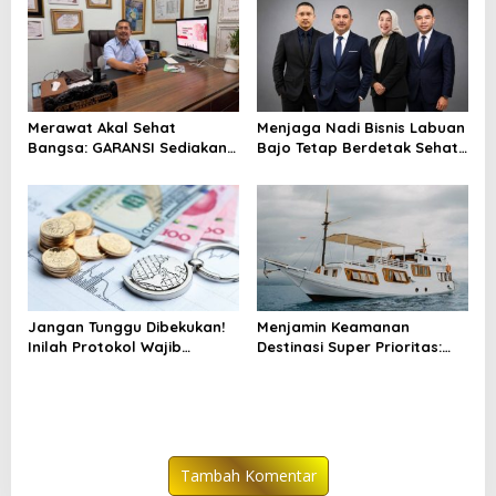
Barat
Merawat Akal Sehat
Menjaga Nadi Bisnis Labuan
Bangsa: GARANSI Sediakan
Bajo Tetap Berdetak Sehat
Mimbar Digital untuk Kritik
Tanpa Bayang-bayang
yang Berkelas
Sengketa Hukum
Jangan Tunggu Dibekukan!
Menjamin Keamanan
Inilah Protokol Wajib
Destinasi Super Prioritas:
Kepatuhan Data bagi
Kemenko Perekonomian
Investor Asing
Dorong Ekosistem Asuransi
di Labuan Bajo
Tambah Komentar