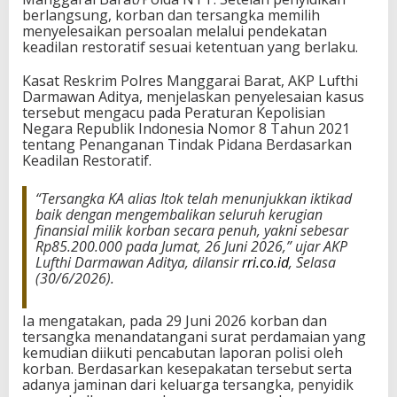
berlangsung, korban dan tersangka memilih
e
menyelesaikan persoalan melalui pendekatan
r
keadilan restoratif sesuai ketentuan yang berlaku.
i
m
a
Kasat Reskrim Polres Manggarai Barat, AKP Lufthi
G
Darmawan Aditya, menjelaskan penyelesaian kasus
a
tersebut mengacu pada Peraturan Kepolisian
n
Negara Republik Indonesia Nomor 8 Tahun 2021
t
tentang Penanganan Tindak Pidana Berdasarkan
i
Keadilan Restoratif.
R
u
“Tersangka KA alias Itok telah menunjukkan iktikad
g
baik dengan mengembalikan seluruh kerugian
i
finansial milik korban secara penuh, yakni sebesar
Rp85.200.000 pada Jumat, 26 Juni 2026,” ujar AKP
Lufthi Darmawan Aditya, dilansir
rri.co.id
, Selasa
(30/6/2026).
Ia mengatakan, pada 29 Juni 2026 korban dan
tersangka menandatangani surat perdamaian yang
kemudian diikuti pencabutan laporan polisi oleh
korban. Berdasarkan kesepakatan tersebut serta
adanya jaminan dari keluarga tersangka, penyidik