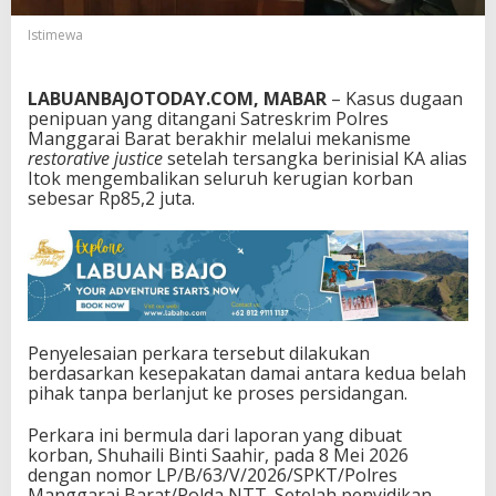
B
Istimewa
a
j
o
B
LABUANBAJOTODAY.COM, MABAR
– Kasus dugaan
e
penipuan yang ditangani Satreskrim Polres
r
Manggarai Barat berakhir melalui mekanisme
a
restorative justice
setelah tersangka berinisial KA alias
k
Itok mengembalikan seluruh kerugian korban
h
sebesar Rp85,2 juta.
i
r
D
a
m
a
i
Penyelesaian perkara tersebut dilakukan
,
berdasarkan kesepakatan damai antara kedua belah
K
pihak tanpa berlanjut ke proses persidangan.
o
r
Perkara ini bermula dari laporan yang dibuat
b
korban, Shuhaili Binti Saahir, pada 8 Mei 2026
a
dengan nomor LP/B/63/V/2026/SPKT/Polres
n
Manggarai Barat/Polda NTT. Setelah penyidikan
T