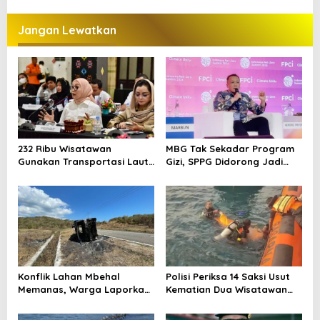
Bajo dan Peluang Properti
China di Pulau Kelor
Premium
Jangan Lewatkan
232 Ribu Wisatawan
MBG Tak Sekadar Program
Gunakan Transportasi Laut
Gizi, SPPG Didorong Jadi
di Labuan Bajo, DPR Minta
Mesin Ekonomi Sirkular
Keselamatan Jadi Prioritas
Konflik Lahan Mbehal
Polisi Periksa 14 Saksi Usut
Memanas, Warga Laporkan
Kematian Dua Wisatawan
Pembakaran Aset
China di Pulau Kelor