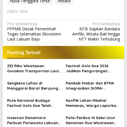
Nusa Tenggara Timur
Wisata
Editor: Icha
N
Pos sebelumnya
Pos berikutnya
FPPMB Desak Pemerintah
NTB Siapkan Bandara
a
Tegas Selamatkan Ekosistem
Amfibi, Wisata Bali hingga
v
Laut Labuan Bajo
NTT Makin Terhubung
i
Posting Terkait
g
a
232 Ribu Wisatawan
Festival Golo Koe 2026
s
Gunakan Transportasi Laut
Jadikan Pengurangan
di Labuan Bajo, DPR Minta
Sampah sebagai Gerakan
i
Keselamatan Jadi Prioritas
Bersama Warga Labuan
Sengketa Lahan di
Pemkab Mabar dan BTNK
p
Bajo
Manggarai Barat Berujung
Integrasikan SIORA-
Bentrokan, Kendaraan dan
Gendang Mabar
o
Pondok Dibakar
Rute Karnaval Budaya
Konflik Lahan Mbehal
s
Festival Golo Koe Telah
Memanas, Warga Laporkan
Ditetapkan, Ini Jalurnya
Pembakaran Aset
Investasi Danantara
Polisi Periksa 14 Saksi Usut
Perkuat Pariwisata Labuan
Kematian Dua Wisatawan