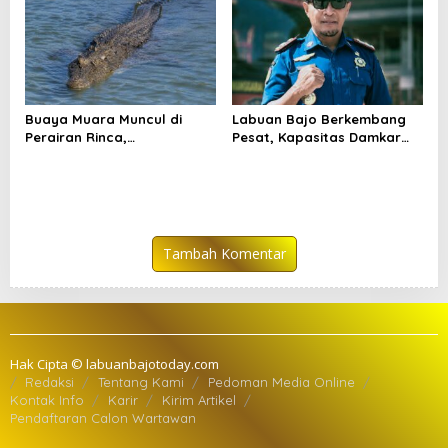
Buaya Muara Muncul di
Labuan Bajo Berkembang
Perairan Rinca,
Pesat, Kapasitas Damkar
Keselamatan Wisatawan
Dinilai Belum Mengimbangi
Jadi Perhatian
Risiko Kebakaran
Tambah Komentar
Hak Cipta © labuanbajotoday.com
Redaksi
Tentang Kami
Pedoman Media Online
Kontak Info
Karir
Kirim Artikel
Pendaftaran Calon Wartawan