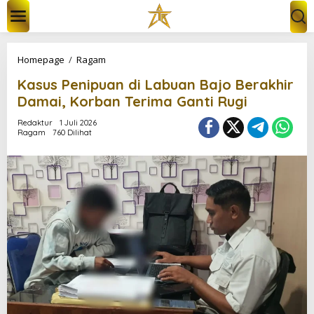
L
e
w
a
t
K
Homepage
/
Ragam
i
a
k
Kasus Penipuan di Labuan Bajo Berakhir
s
e
u
Damai, Korban Terima Ganti Rugi
k
s
o
P
Redaktur
1 Juli 2026
n
Ragam
760 Dilihat
e
t
n
e
i
n
p
u
a
n
d
i
L
a
b
u
a
n